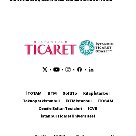
•
•
•
•
İTOTAM
BTM
SoftITo
Kitap İstanbul
Teknopark İstanbul
İDTM İstanbul
İTOSAM
Cemile Sultan Tesisleri
ICVB
İstanbul Ticaret Üniversitesi