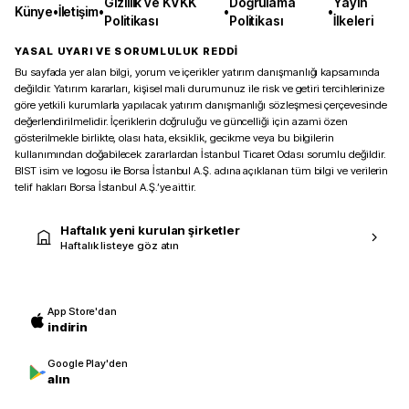
Gizlilik ve KVKK
Doğrulama
Yayın
Künye
•
İletişim
•
•
•
Politikası
Politikası
İlkeleri
YASAL UYARI VE SORUMLULUK REDDİ
Bu sayfada yer alan bilgi, yorum ve içerikler yatırım danışmanlığı kapsamında
değildir. Yatırım kararları, kişisel mali durumunuz ile risk ve getiri tercihlerinize
göre yetkili kurumlarla yapılacak yatırım danışmanlığı sözleşmesi çerçevesinde
değerlendirilmelidir. İçeriklerin doğruluğu ve güncelliği için azami özen
gösterilmekle birlikte, olası hata, eksiklik, gecikme veya bu bilgilerin
kullanımından doğabilecek zararlardan İstanbul Ticaret Odası sorumlu değildir.
BIST isim ve logosu ile Borsa İstanbul A.Ş. adına açıklanan tüm bilgi ve verilerin
telif hakları Borsa İstanbul A.Ş.’ye aittir.
Haftalık yeni kurulan şirketler
Haftalık listeye göz atın
App Store'dan
indirin
Google Play'den
alın