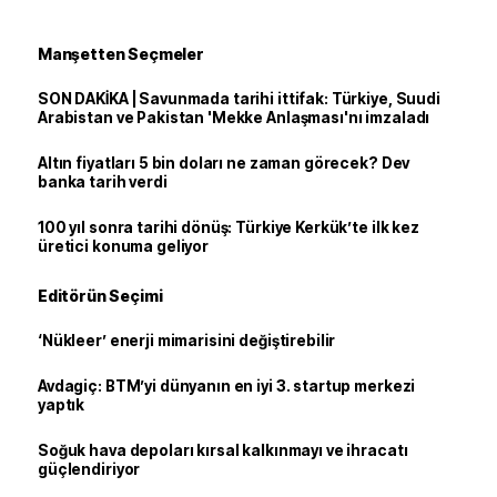
Manşetten Seçmeler
SON DAKİKA | Savunmada tarihi ittifak: Türkiye, Suudi
Arabistan ve Pakistan 'Mekke Anlaşması'nı imzaladı
Altın fiyatları 5 bin doları ne zaman görecek? Dev
banka tarih verdi
100 yıl sonra tarihi dönüş: Türkiye Kerkük’te ilk kez
üretici konuma geliyor
Editörün Seçimi
‘Nükleer’ enerji mimarisini değiştirebilir
Avdagiç: BTM’yi dünyanın en iyi 3. startup merkezi
yaptık
Soğuk hava depoları kırsal kalkınmayı ve ihracatı
güçlendiriyor