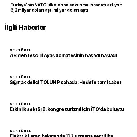
Türkiye'nin NATO ülkelerine savunma ihracatı artıyor:
6,2 milyar doları aştı milyar doları aştı
İlgili Haberler
SEKTÖREL
AB'den tescilli Ayaş domatesinin hasadı başladı
SEKTÖREL
Sığınak delici TOLUN P sahada: Hedefe tam isabet
SEKTÖREL
Etkinlik sektörü, kongre turizmi için İTO’da buluştu
SEKTÖREL
Elektrikli araç bakımında 102 uzmana sertifika