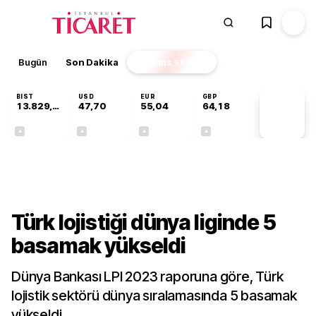
Bugün
Son Dakika
Finans
EKSTRA
BIST
USD
EUR
GBP
13.829,08
47,70
55,04
64,18
PİYASA
VERİLERİ
+0,22%
+0,17%
+0,05%
+0,01%
Sektörel
Türk lojistiği dünya liginde 5
basamak yükseldi
Dünya Bankası LPI 2023 raporuna göre, Türk
lojistik sektörü dünya sıralamasında 5 basamak
yükseldi.