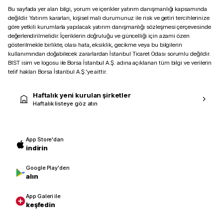
Bu sayfada yer alan bilgi, yorum ve içerikler yatırım danışmanlığı kapsamında
değildir. Yatırım kararları, kişisel mali durumunuz ile risk ve getiri tercihlerinize
göre yetkili kurumlarla yapılacak yatırım danışmanlığı sözleşmesi çerçevesinde
değerlendirilmelidir. İçeriklerin doğruluğu ve güncelliği için azami özen
gösterilmekle birlikte, olası hata, eksiklik, gecikme veya bu bilgilerin
kullanımından doğabilecek zararlardan İstanbul Ticaret Odası sorumlu değildir.
BIST isim ve logosu ile Borsa İstanbul A.Ş. adına açıklanan tüm bilgi ve verilerin
telif hakları Borsa İstanbul A.Ş.’ye aittir.
Haftalık yeni kurulan şirketler
Haftalık listeye göz atın
App Store'dan
indirin
Google Play'den
alın
App Galeri ile
keşfedin