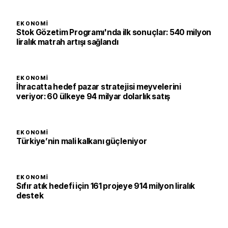
EKONOMI
Stok Gözetim Programı'nda ilk sonuçlar: 540 milyon
liralık matrah artışı sağlandı
EKONOMI
İhracatta hedef pazar stratejisi meyvelerini
veriyor: 60 ülkeye 94 milyar dolarlık satış
EKONOMI
Türkiye’nin mali kalkanı güçleniyor
EKONOMI
Sıfır atık hedefi için 161 projeye 914 milyon liralık
destek