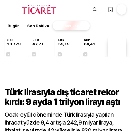
Bugün
Son Dakika
Finans
EKSTRA
BIST
USD
EUR
GBP
13.779,39
47,71
55,19
64,41
PİYASA
VERİLERİ
-0,14%
+0,18%
+0,32%
+0,38%
Ekonomi
Türk lirasıyla dış ticaret rekor
kırdı: 9 ayda 1 trilyon lirayı aştı
Ocak-eylül döneminde Türk lirasıyla yapılan
ihracat yüzde 9,4 artışla 242,9 milyar liraya,
ithalat ise yüzde 42 yükselişle 820 milyar liraya