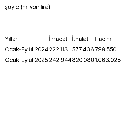
şöyle (milyon lira):
Yıllar
İhracat
İthalat
Hacim
Ocak-Eylül 2024
222.113
577.436
799.550
Ocak-Eylül 2025
242.944
820.080
1.063.025