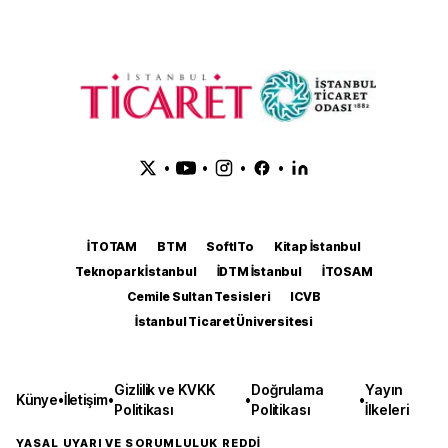
•
•
•
•
İTOTAM
BTM
SoftITo
Kitap İstanbul
Teknopark İstanbul
İDTM İstanbul
İTOSAM
Cemile Sultan Tesisleri
ICVB
İstanbul Ticaret Üniversitesi
Gizlilik ve KVKK
Doğrulama
Yayın
Künye
•
İletişim
•
•
•
Politikası
Politikası
İlkeleri
YASAL UYARI VE SORUMLULUK REDDİ