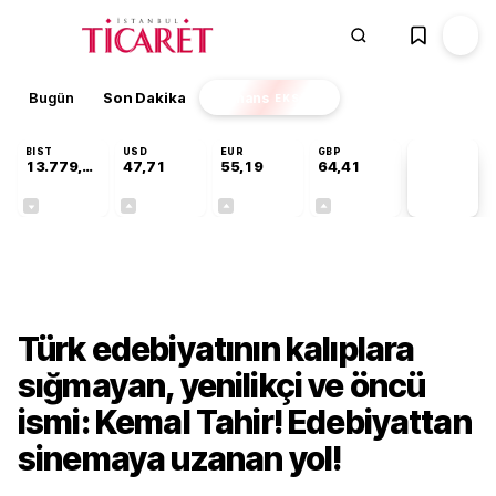
Bugün
Son Dakika
Finans
EKSTRA
BIST
USD
EUR
GBP
13.779,39
47,71
55,19
64,41
PİYASA
VERİLERİ
-0,14%
+0,18%
+0,32%
+0,38%
Kültür-Sanat
Türk edebiyatının kalıplara
sığmayan, yenilikçi ve öncü
ismi: Kemal Tahir! Edebiyattan
sinemaya uzanan yol!