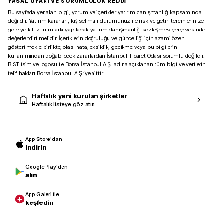
YASAL UYARI VE SORUMLULUK REDDİ
Bu sayfada yer alan bilgi, yorum ve içerikler yatırım danışmanlığı kapsamında
değildir. Yatırım kararları, kişisel mali durumunuz ile risk ve getiri tercihlerinize
göre yetkili kurumlarla yapılacak yatırım danışmanlığı sözleşmesi çerçevesinde
değerlendirilmelidir. İçeriklerin doğruluğu ve güncelliği için azami özen
gösterilmekle birlikte, olası hata, eksiklik, gecikme veya bu bilgilerin
kullanımından doğabilecek zararlardan İstanbul Ticaret Odası sorumlu değildir.
BIST isim ve logosu ile Borsa İstanbul A.Ş. adına açıklanan tüm bilgi ve verilerin
telif hakları Borsa İstanbul A.Ş.’ye aittir.
Haftalık yeni kurulan şirketler
Haftalık listeye göz atın
App Store'dan
indirin
Google Play'den
alın
App Galeri ile
keşfedin