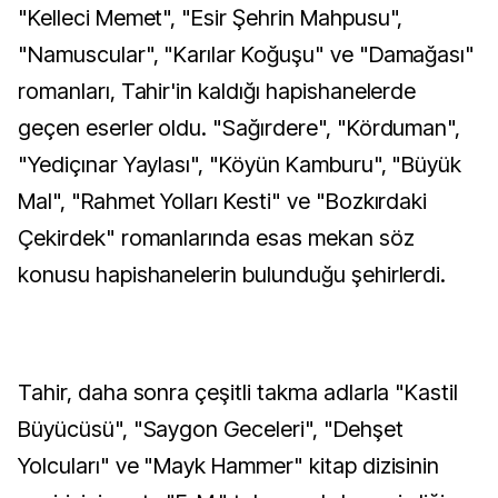
"Kelleci Memet", "Esir Şehrin Mahpusu",
"Namuscular", "Karılar Koğuşu" ve "Damağası"
romanları, Tahir'in kaldığı hapishanelerde
geçen eserler oldu. "Sağırdere", "Körduman",
"Yediçınar Yaylası", "Köyün Kamburu", "Büyük
Mal", "Rahmet Yolları Kesti" ve "Bozkırdaki
Çekirdek" romanlarında esas mekan söz
konusu hapishanelerin bulunduğu şehirlerdi.
Tahir, daha sonra çeşitli takma adlarla "Kastil
Büyücüsü", "Saygon Geceleri", "Dehşet
Yolcuları" ve "Mayk Hammer" kitap dizisinin