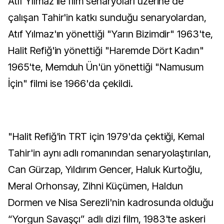
Atıf Yılmaz ile film senaryoları üzerine de
çalışan Tahir'in katkı sunduğu senaryolardan,
Atıf Yılmaz'ın yönettiği "Yarın Bizimdir" 1963'te,
Halit Refiğ'in yönettiği "Haremde Dört Kadın"
1965'te, Memduh Ün'ün yönettiği "Namusum
İçin" filmi ise 1966'da çekildi.
"Halit Refiğ'in TRT için 1979'da çektiği, Kemal
Tahir'in aynı adlı romanından senaryolaştırılan,
Can Gürzap, Yıldırım Gencer, Haluk Kurtoğlu,
Meral Orhonsay, Zihni Küçümen, Haldun
Dormen ve Nisa Serezli'nin kadrosunda olduğu
“Yorgun Savaşçı” adlı dizi film, 1983'te askeri