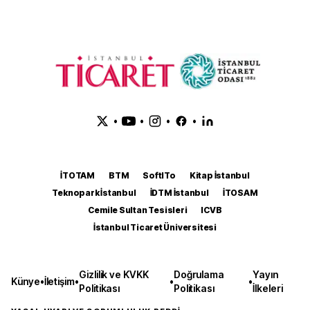
•
•
•
•
İTOTAM
BTM
SoftITo
Kitap İstanbul
Teknopark İstanbul
İDTM İstanbul
İTOSAM
Cemile Sultan Tesisleri
ICVB
İstanbul Ticaret Üniversitesi
Gizlilik ve KVKK
Doğrulama
Yayın
Künye
•
İletişim
•
•
•
Politikası
Politikası
İlkeleri