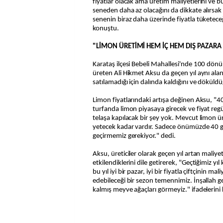
fiyatlar olacak ama üretim maliyetlerini ve b
seneden daha az olacağını da dikkate alırsa
senenin biraz daha üzerinde fiyatla tüketece
konuştu.
"LİMON ÜRETİMİ HEM İÇ HEM DIŞ PAZARA
Karataş ilçesi Bebeli Mahallesi'nde 100 dön
üreten Ali Hikmet Aksu da geçen yıl aynı al
satılamadığı için dalında kaldığını ve döküldü
Limon fiyatlarındaki artışa değinen Aksu, "4
turfanda limon piyasaya girecek ve fiyat regül
telaşa kapılacak bir şey yok. Mevcut limon ü
yetecek kadar vardır. Sadece önümüzde 40 g
geçirmemiz gerekiyor." dedi.
Aksu, üreticiler olarak geçen yıl artan maliy
etkilendiklerini dile getirerek, "Geçtiğimiz yıl
bu yıl iyi bir pazar, iyi bir fiyatla çiftçinin ma
edebileceği bir sezon temennimiz. İnşallah geç
kalmış meyve ağaçları görmeyiz." ifadelerini 