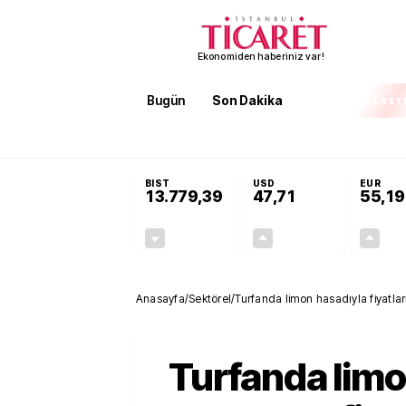
Ekonomiden haberiniz var!
Bugün
Son Dakika
Finans
EKST
SON DAKİKA
3 kıtada enerji hamlesi büyüyor! Bakan Bayraktar: Afr
BIST
USD
EUR
13.779,39
47,71
55,19
-0,14%
+0,18%
-19,42
0,09
Anasayfa
/
Sektörel
/
Turfanda limon hasadıyla fiyatl
Turfanda lim