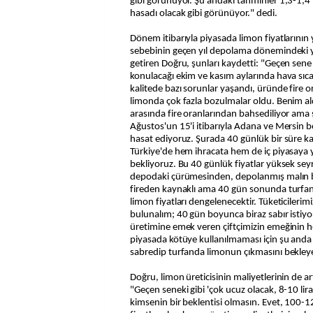
gibi görünüyor. Şu andaki tahminler 1,3-1,4 
hasadı olacak gibi görünüyor." dedi.
Dönem itibarıyla piyasada limon fiyatlarının
sebebinin geçen yıl depolama dönemindeki y
getiren Doğru, şunları kaydetti: "Geçen sene
konulacağı ekim ve kasım aylarında hava sıcakl
kalitede bazı sorunlar yaşandı, üründe fire o
limonda çok fazla bozulmalar oldu. Benim ald
arasında fire oranlarından bahsediliyor ama 
Ağustos'un 15'i itibarıyla Adana ve Mersin b
hasat ediyoruz. Şurada 40 günlük bir süre ka
Türkiye'de hem ihracata hem de iç piyasaya 
bekliyoruz. Bu 40 günlük fiyatlar yüksek sey
depodaki çürümesinden, depolanmış malın b
fireden kaynaklı ama 40 gün sonunda turfan
limon fiyatları dengelenecektir. Tüketicileri
bulunalım; 40 gün boyunca biraz sabır istiy
üretimine emek veren çiftçimizin emeğinin 
piyasada kötüye kullanılmaması için şu and
sabredip turfanda limonun çıkmasını bekley
Doğru, limon üreticisinin maliyetlerinin de ar
"Geçen seneki gibi 'çok ucuz olacak, 8-10 lir
kimsenin bir beklentisi olmasın. Evet, 100-