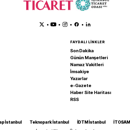
•
•
•
•
FAYDALI LINKLER
Son Dakika
Günün Manşetleri
Namaz Vakitleri
İmsakiye
Yazarlar
e-Gazete
Haber Site Haritası
RSS
ap İstanbul
Teknopark İstanbul
İDTM İstanbul
İTOSA