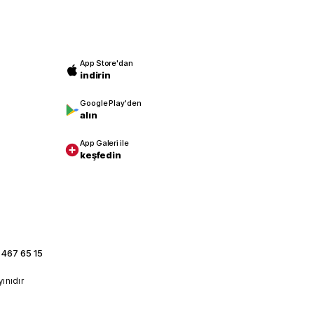
App Store'dan
indirin
Google Play'den
alın
App Galeri ile
keşfedin
 467 65 15
yınıdır