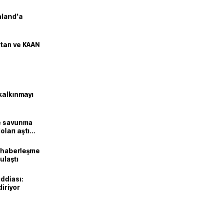
nland'a
stan ve KAAN
kalkınmayı
ne savunma
oları aştı
k haberleşme
 ulaştı
ddiası:
diriyor