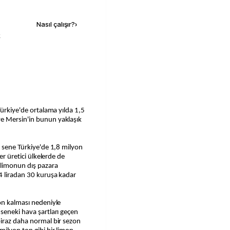
Kaynak ekle
Nasıl çalışır?
›
k
Türkiye'de ortalama yılda 1,5
e Mersin'in bunun yaklaşık
n sene Türkiye'de 1,8 milyon
er üretici ülkelerde de
 limonun dış pazara
4 liradan 30 kuruşa kadar
on kalması nedeniyle
seneki hava şartları geçen
biraz daha normal bir sezon