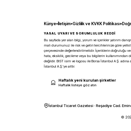
Künye
•
İletişim
•
Gizlilik ve KVKK Politikası
•
Doğr
YASAL UYARI VE SORUMLULUK REDDİ
Bu sayfada yer alan bilgi, yorum ve içerikler yatırım danışm
mali durumunuz ile risk ve getiri tercihlerinize göre yetk
çerçevesinde değerlendirilmelidir. İçeriklerin doğruluğu ve
hata, eksiklik, gecikme veya bu bilgilerin kullanımından 
değildir. BIST isim ve logosu ile Borsa İstanbul A.Ş. adına a
İstanbul A.Ş.’ye aittir.
Haftalık yeni kurulan şirketler
Haftalık listeye göz atın
İstanbul Ticaret Gazetesi · Reşadiye Cad. Emin
© 2026