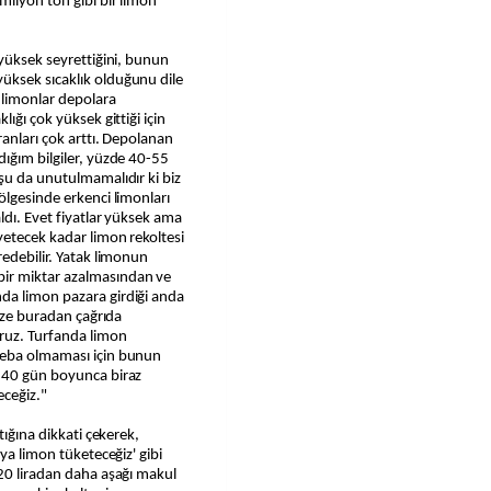
milyon ton gibi bir limon
 yüksek seyrettiğini, bunun
üksek sıcaklık olduğunu dile
 limonlar depolara
ığı çok yüksek gittiği için
ranları çok arttı. Depolanan
ığım bilgiler, yüzde 40-55
şu da unutulmamalıdır ki biz
ölgesinde erkenci limonları
ldı. Evet fiyatlar yüksek ama
yetecek kadar limon rekoltesi
redebilir. Yatak limonun
ir miktar azalmasından ve
da limon pazara girdiği anda
mize buradan çağrıda
oruz. Turfanda limon
heba olmaması için bunun
a 40 gün boyunca biraz
eceğiz."
tığına dikkati çekerek,
aya limon tüketeceğiz' gibi
120 liradan daha aşağı makul