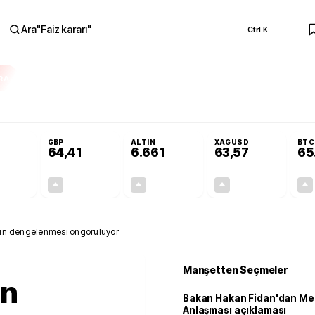
Ara
"
Faiz kararı
"
Ctrl K
RA
ika'da yoğun çalışıyoruz
Bakan Hakan Fidan'dan Mekke Anlaşması açıklam
GBP
ALTIN
XAGUSD
BTC
64,41
6.661
63,57
65
+0,32%
+0,38%
+2,59%
+3,37%
0,18
0,24
167,96
2,07
arın dengelenmesi öngörülüyor
Manşetten Seçmeler
on
Bakan Hakan Fidan'dan Me
Anlaşması açıklaması