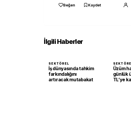
Beğen
Kaydet
İlgili Haberler
SEKTÖREL
SEKTÖR
İş dünyasında tahkim
Üzüm h
farkındalığını
günlük 
artıracak mutabakat
TL’ye k