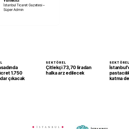
Yönetici
İstanbul Ticaret Gazetesi –
Süper Admin
EL
SEKTÖREL
SEKTÖRE
asadında
Çitlekçi 73,70 liradan
İstanbul’
ücret 1.750
halka arz edilecek
pastacılı
adar çıkacak
katma de
dönüşüy