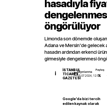
hasadıyla fiya
dengelenmes
öngörülüyor
Limonda son dönemde oluşan y
Adana ve Mersin'de gelecek 
hasadın ardından erkenci ürü
girmesiyle dengelenmesi öngö
İSTANBUL
Paylaş
Yayınlanma
İ
TICARET
05.07.2024, 12:53
GAZETESI
Google'da bizi tercih
edilen kaynak olarak