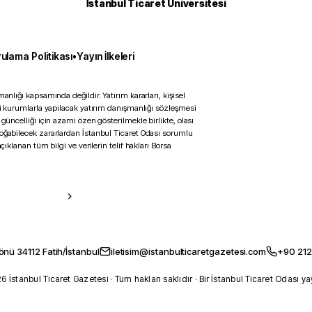
İstanbul Ticaret Üniversitesi
ulama Politikası
•
Yayın İlkeleri
anlığı kapsamında değildir. Yatırım kararları, kişisel
ili kurumlarla yapılacak yatırım danışmanlığı sözleşmesi
 güncelliği için azami özen gösterilmekle birlikte, olası
doğabilecek zararlardan İstanbul Ticaret Odası sorumlu
çıklanan tüm bilgi ve verilerin telif hakları Borsa
önü 34112 Fatih/İstanbul
iletisim@istanbulticaretgazetesi.com
+90 212
 İstanbul Ticaret Gazetesi · Tüm hakları saklıdır · Bir İstanbul Ticaret Odası ya