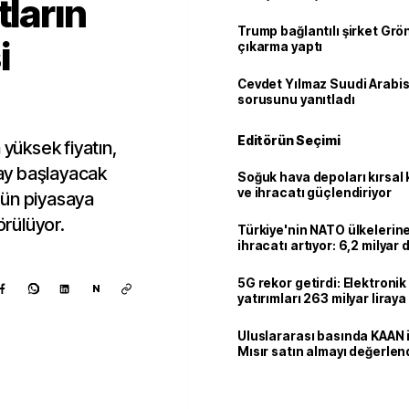
tların
Trump bağlantılı şirket Grö
i
çıkarma yaptı
Cevdet Yılmaz Suudi Arabi
sorusunu yanıtladı
Editörün Seçimi
üksek fiyatın,
ay başlayacak
Soğuk hava depoları kırsal 
ve ihracatı güçlendiriyor
nün piyasaya
rülüyor.
Türkiye'nin NATO ülkeleri
ihracatı artıyor: 6,2 milyar d
milyar doları aştı
5G rekor getirdi: Elektroni
N
yatırımları 263 milyar liraya
Uluslararası basında KAAN i
Mısır satın almayı değerlen