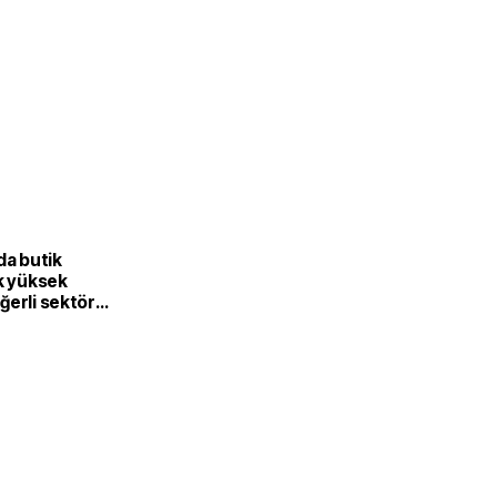
L
da butik
k yüksek
ğerli sektöre
or