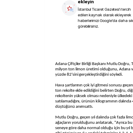
ekleyin
İstanbul Ticaret Gazetesi
'i tercih
edilen kaynak olarak ekleyerek
haberlerimizi Google'da daha sı
görebilirsiniz.
Adana Çiftçiler Birliği Başkanı Mutlu Doğru, 
milyon ton limon üretimi olduğunu, Adana v
yüzde 82'sini gerçekleştirdiğini söyledi.
Hava şartlarının çok iyi gitmesi sonucu geçe
ton rekolte elde edildiğini belirten Doğru, diğ
rekoltenin yüksek olması nedeniyle ülkedeki
satılamadığını, ürünün kilogramının dalında 
düştüğünü anımsattı.
Mutlu Doğru, geçen yıl dalında çok fazla lim
ağaçların yorulduğunu anlatarak, "Ayrıca bu 
seneye göre daha normal olduğu için bu yıl 