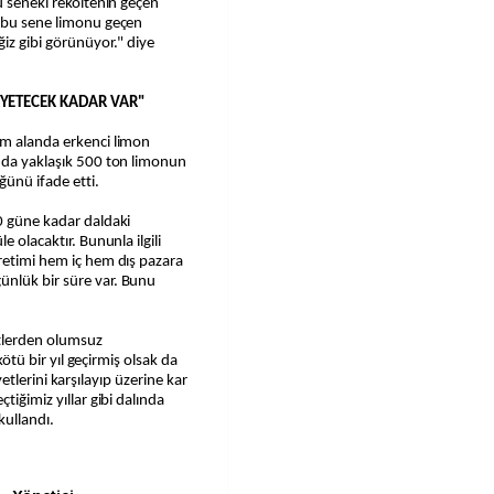
u seneki rekoltenin geçen
k bu sene limonu geçen
ğiz gibi görünüyor." diye
 YETECEK KADAR VAR"
üm alanda erkenci limon
anda yaklaşık 500 ton limonun
ğünü ifade etti.
0 güne kadar daldaki
e olacaktır. Bununla ilgili
retimi hem iç hem dış pazara
ünlük bir süre var. Bunu
etlerden olumsuz
 kötü bir yıl geçirmiş olsak da
liyetlerini karşılayıp üzerine kar
tiğimiz yıllar gibi dalında
kullandı.