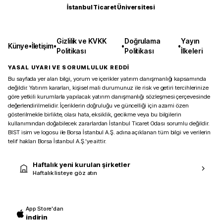
İstanbul Ticaret Üniversitesi
Gizlilik ve KVKK
Doğrulama
Yayın
Künye
•
İletişim
•
•
•
Politikası
Politikası
İlkeleri
YASAL UYARI VE SORUMLULUK REDDİ
Bu sayfada yer alan bilgi, yorum ve içerikler yatırım danışmanlığı kapsamında
değildir. Yatırım kararları, kişisel mali durumunuz ile risk ve getiri tercihlerinize
göre yetkili kurumlarla yapılacak yatırım danışmanlığı sözleşmesi çerçevesinde
değerlendirilmelidir. İçeriklerin doğruluğu ve güncelliği için azami özen
gösterilmekle birlikte, olası hata, eksiklik, gecikme veya bu bilgilerin
kullanımından doğabilecek zararlardan İstanbul Ticaret Odası sorumlu değildir.
BIST isim ve logosu ile Borsa İstanbul A.Ş. adına açıklanan tüm bilgi ve verilerin
telif hakları Borsa İstanbul A.Ş.’ye aittir.
Haftalık yeni kurulan şirketler
Haftalık listeye göz atın
App Store'dan
indirin