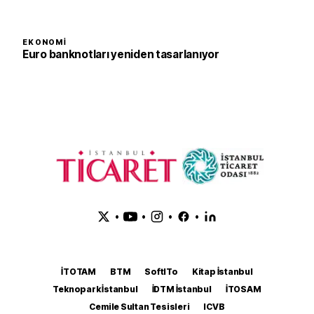
EKONOMI
Euro banknotları yeniden tasarlanıyor
•
•
•
•
İTOTAM
BTM
SoftITo
Kitap İstanbul
Teknopark İstanbul
İDTM İstanbul
İTOSAM
Cemile Sultan Tesisleri
ICVB