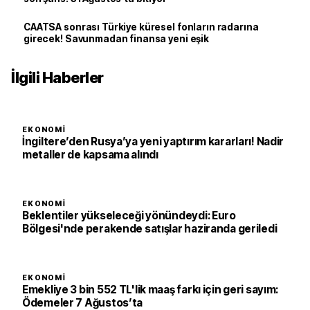
CAATSA sonrası Türkiye küresel fonların radarına
girecek! Savunmadan finansa yeni eşik
İlgili Haberler
EKONOMI
İngiltere’den Rusya’ya yeni yaptırım kararları! Nadir
metaller de kapsama alındı
EKONOMI
Beklentiler yükseleceği yönündeydi: Euro
Bölgesi'nde perakende satışlar haziranda geriledi
EKONOMI
Emekliye 3 bin 552 TL'lik maaş farkı için geri sayım:
Ödemeler 7 Ağustos’ta