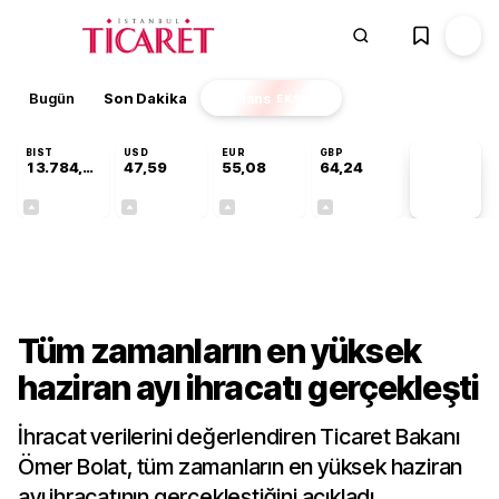
Bugün
Son Dakika
Finans
EKSTRA
BIST
USD
EUR
GBP
13.784,87
47,59
55,08
64,24
PİYASA
VERİLERİ
+0,60%
+0,06%
+0,13%
+0,22%
Ekonomi
Tüm zamanların en yüksek
haziran ayı ihracatı gerçekleşti
İhracat verilerini değerlendiren Ticaret Bakanı
Ömer Bolat, tüm zamanların en yüksek haziran
ayı ihracatının gerçekleştiğini açıkladı.