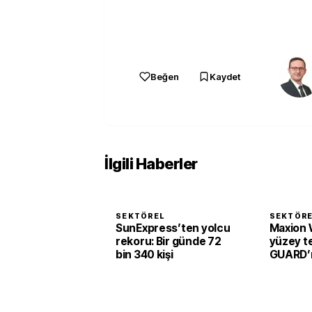
Beğen
Kaydet
İlgili Haberler
SEKTÖREL
SEKTÖR
SunExpress’ten yolcu
Maxion 
rekoru: Bir günde 72
yüzey te
bin 340 kişi
GUARD’ı 