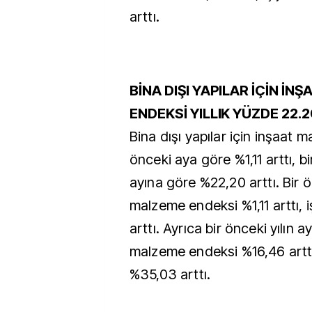
arttı.
BİNA DIŞI YAPILAR İÇİN İN
ENDEKSİ YILLIK YÜZDE 22.
Bina dışı yapılar için inşaat m
önceki aya göre %1,11 arttı, bi
ayına göre %22,20 arttı. Bir 
malzeme endeksi %1,11 arttı, i
arttı. Ayrıca bir önceki yılın 
malzeme endeksi %16,46 arttı,
%35,03 arttı.