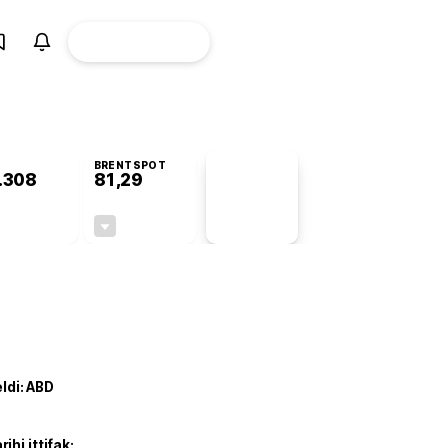
ÜYE
CANLI BORSA
Girişi
BRENTSPOT
.308
81,29
PİYASA
VERİLERİ
+1,37%
-1,80%
+0,00
-1,49
eldi: ABD
hi ittifak: