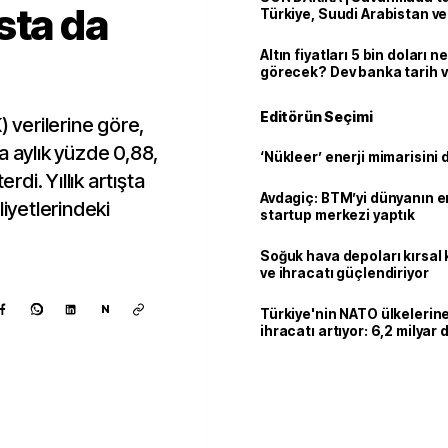
sta da
Türkiye, Suudi Arabistan v
'Mekke Anlaşması'nı imzala
Altın fiyatları 5 bin doları 
görecek? Dev banka tarih v
Editörün Seçimi
) verilerine göre,
a aylık yüzde 0,88,
‘Nükleer’ enerji mimarisini d
rdi. Yıllık artışta
Avdagiç: BTM’yi dünyanın en 
liyetlerindeki
startup merkezi yaptık
Soğuk hava depoları kırsal 
ve ihracatı güçlendiriyor
N
Türkiye'nin NATO ülkeleri
ihracatı artıyor: 6,2 milyar d
milyar doları aştı
Kaynak ekle