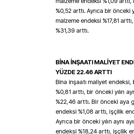
malzeme endeksi %1,09 arttı, i
%0,52 arttı. Ayrıca bir önceki 
malzeme endeksi %17,81 arttı, 
%31,39 arttı.
BİNA İNŞAATI MALİYET ENDE
YÜZDE 22.46 ARTTI
Bina inşaatı maliyet endeksi,
%0,81 arttı, bir önceki yılın a
%22,46 arttı. Bir önceki aya
endeksi %1,08 arttı, işçilik en
Ayrıca bir önceki yılın aynı 
endeksi %18,24 arttı, işçilik