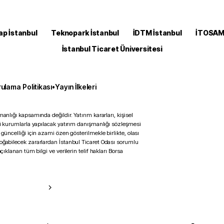
ap İstanbul
Teknopark İstanbul
İDTM İstanbul
İTOSA
İstanbul Ticaret Üniversitesi
ulama Politikası
•
Yayın İlkeleri
anlığı kapsamında değildir. Yatırım kararları, kişisel
ili kurumlarla yapılacak yatırım danışmanlığı sözleşmesi
 güncelliği için azami özen gösterilmekle birlikte, olası
doğabilecek zararlardan İstanbul Ticaret Odası sorumlu
çıklanan tüm bilgi ve verilerin telif hakları Borsa