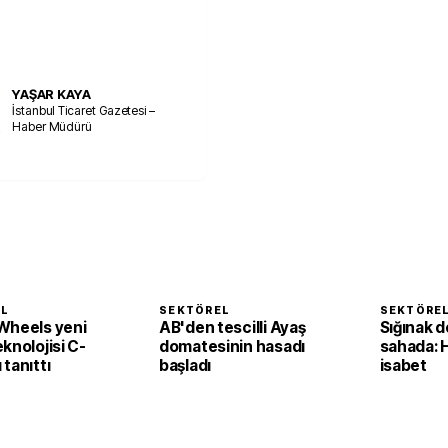
YAŞAR KAYA
İstanbul Ticaret Gazetesi –
Haber Müdürü
EL
SEKTÖREL
SEKTÖRE
Wheels yeni
AB'den tescilli Ayaş
Sığınak d
knolojisi C-
domatesinin hasadı
sahada: 
tanıttı
başladı
isabet