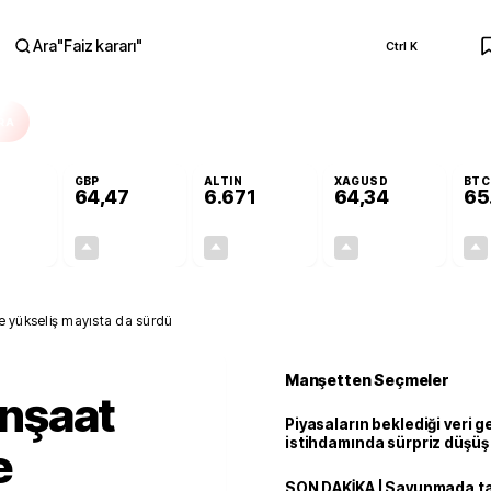
Ara
"
Faiz kararı
"
Ctrl K
RA
GBP
ALTIN
XAGUSD
BTC
64,47
6.671
64,34
65
+0,43%
+0,47%
+2,74%
+4,62%
0,24
0,30
177,96
2,84
nde yükseliş mayısta da sürdü
Manşetten Seçmeler
İnşaat
Piyasaların beklediği veri g
istihdamında sürpriz düşüş
e
SON DAKİKA | Savunmada tari