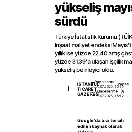
yükseliş mayı
sürdü
Türkiye İstatistik Kurumu (TÜİK
inşaat maliyet endeksi Mayıs't
yıllık ise yüzde 22,40 artış göste
yüzde 31,39'a ulaşan işçilik ma
yükseliş belirleyici oldu.
Yayınlanma
İSTANBUL
Paylaş
10.07.2025, 10:19
İ
TICARET
Güncellenme
GAZETESI
11.07.2026, 15:12
Google'da bizi tercih
edilen kaynak olarak