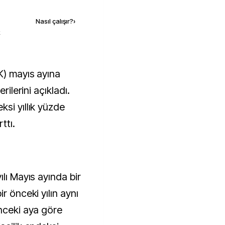
Nasıl çalışır?
›
k
rilerini açıkladı.
si yıllık yüzde
ttı.
ılı Mayıs ayında bir
r önceki yılın aynı
önceki aya göre