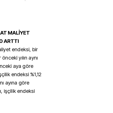
ŞAAT MALİYET
20 ARTTI
aliyet endeksi, bir
r önceki yılın aynı
önceki aya göre
şçilik endeksi %1,12
aynı ayına göre
 işçilik endeksi