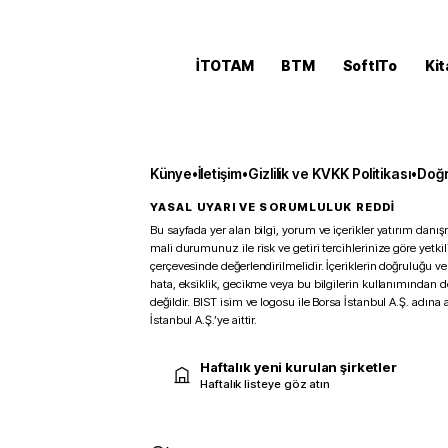
İTOTAM
BTM
SoftITo
Kit
Künye
•
İletişim
•
Gizlilik ve KVKK Politikası
•
Doğr
YASAL UYARI VE SORUMLULUK REDDİ
Bu sayfada yer alan bilgi, yorum ve içerikler yatırım danışm
mali durumunuz ile risk ve getiri tercihlerinize göre yetk
çerçevesinde değerlendirilmelidir. İçeriklerin doğruluğu ve
hata, eksiklik, gecikme veya bu bilgilerin kullanımından 
değildir. BIST isim ve logosu ile Borsa İstanbul A.Ş. adına a
İstanbul A.Ş.’ye aittir.
Haftalık yeni kurulan şirketler
Haftalık listeye göz atın