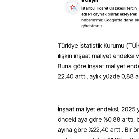
ekleyin
İstanbul Ticaret Gazetesi
'i tercih
edilen kaynak olarak ekleyerek
haberlerimizi Google'da daha sı
görebilirsiniz.
Türkiye İstatistik Kurumu (TÜİK) mayıs ayına
ilişkin inşaat maliyet endeksi ve
Buna göre inşaat maliyet endek
22,40 arttı, aylık yüzde 0,88 ar
İnşaat maliyet endeksi, 2025 y
önceki aya göre %0,88 arttı, bi
ayına göre %22,40 arttı. Bir 