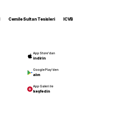
M
Cemile Sultan Tesisleri
ICVB
App Store'dan
indirin
Google Play'den
alın
App Galeri ile
keşfedin