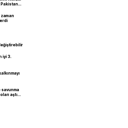
e Pakistan
dı
ne zaman
erdi
eğiştirebilir
iyi 3.
kalkınmayı
ne savunma
oları aştı