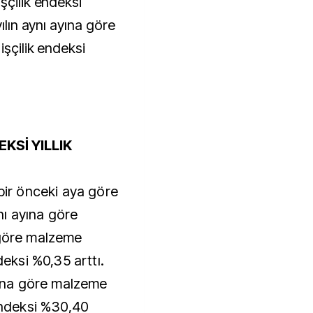
şçilik endeksi
yılın aynı ayına göre
işçilik endeksi
KSİ YILLIK
 bir önceki aya göre
ynı ayına göre
 göre malzeme
deksi %0,35 arttı.
ayına göre malzeme
 endeksi %30,40