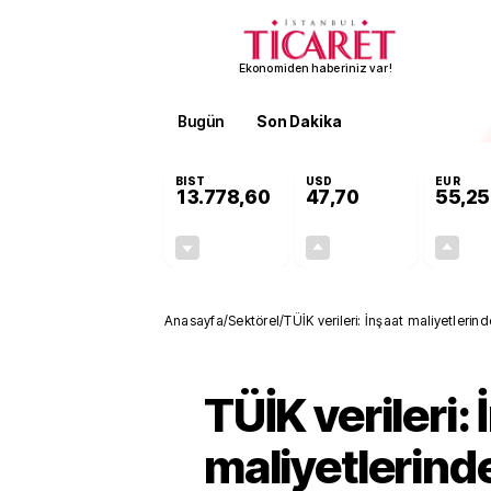
Ekonomiden haberiniz var!
Bugün
Son Dakika
Finans
EKST
BIST
USD
EUR
13.778,60
47,70
55,25
-0,15%
+0,17%
-20,22
0,08
Anasayfa
/
Sektörel
/
TÜİK verileri: İnşaat maliyetleri
TÜİK verileri: 
maliyetlerind