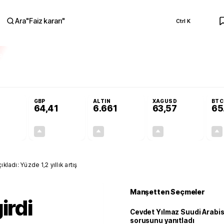
Ara
"
Faiz kararı
"
Ctrl K
RA
ar açılmayacak'
Cevdet Yılmaz Suudi Arabistan ve KAAN sorusunu yanıtla
GBP
ALTIN
XAGUSD
BTC
64,41
6.661
63,57
65
+0,32%
+0,38%
+2,59%
+3,37%
0,18
0,24
167,96
2,07
kladı: Yüzde 1,2 yıllık artış
Manşetten Seçmeler
irdi
Cevdet Yılmaz Suudi Arabi
sorusunu yanıtladı