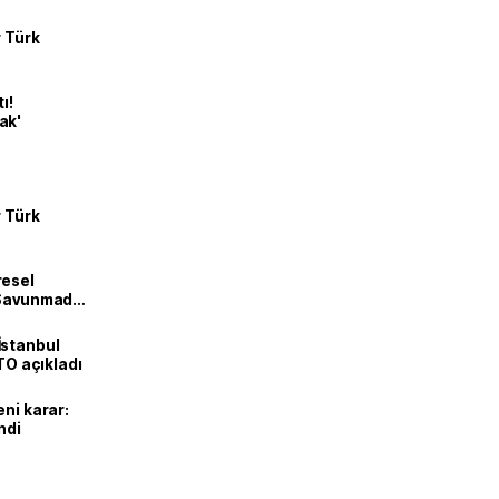
r Türk
ı!
ak'
r Türk
resel
! Savunmadan
İstanbul
İTO açıkladı
eni karar:
ndi