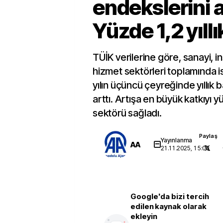
endekslerini a
Yüzde 1,2 yıllı
TÜİK verilerine göre, sanayi, i
hizmet sektörleri toplamında 
yılın üçüncü çeyreğinde yıllık
arttı. Artışa en büyük katkıyı y
sektörü sağladı.
Paylaş
Yayınlanma
AA
21.11.2025, 15:00
Google'da bizi tercih
edilen kaynak olarak
ekleyin