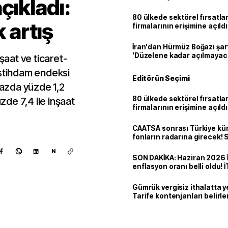
çıkladı:
80 ülkede sektörel fırsatla
k artış
firmalarının erişimine açıldı
İran'dan Hürmüz Boğazı şart
'Düzelene kadar açılmayac
nşaat ve ticaret-
istihdam endeksi
Editörün Seçimi
 bazda yüzde 1,2
80 ülkede sektörel fırsatla
üzde 7,4 ile inşaat
firmalarının erişimine açıldı
CAATSA sonrası Türkiye kü
fonların radarına girecek
finansa yeni eşik
N
SON DAKİKA: Haziran 2026 
enflasyon oranı belli oldu! 
Gümrük vergisiz ithalatta y
Tarife kontenjanları belirle
Kaynak ekle