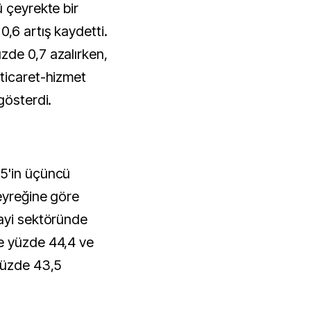
 çeyrekte bir
,6 artış kaydetti.
zde 0,7 azalırken,
ticaret-hizmet
gösterdi.
5'in üçüncü
eyreğine göre
ayi sektöründe
e yüzde 44,4 ve
yüzde 43,5