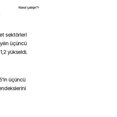
Nasıl çalışır?
›
k
yılın üçüncü
1,2 yükseldi.
25'in üçüncü
 endekslerini