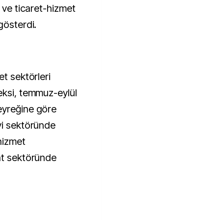
2 ve ticaret-hizmet
gösterdi.
et sektörleri
eksi, temmuz-eylül
eyreğine göre
yi sektöründe
hizmet
at sektöründe