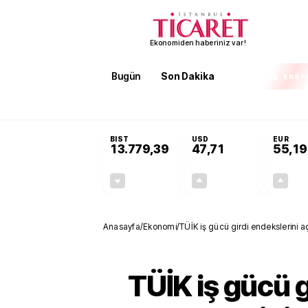
Ekonomiden haberiniz var!
Bugün
Son Dakika
Finans
EKST
SON DAKİKA
İran'dan Hürmüz Boğazı şartı! 'Düzelene kad
BIST
USD
EUR
13.779,39
47,71
55,19
-0,14%
+0,18%
-19,42
0,09
Anasayfa
/
Ekonomi
/
TÜİK iş gücü girdi endekslerini açı
TÜİK iş gücü g