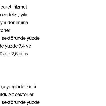
ticaret-hizmet
 endeksi, yılın
aynı dönemine
törler
i sektöründe yüzde
de yüzde 7,4 ve
üzde 2,6 artış
 çeyreğinde ikinci
di. Alt sektörler
i sektöründe yüzde