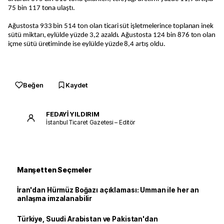
75 bin 117 tona ulaştı.
Ağustosta 933 bin 514 ton olan ticari süt işletmelerince toplanan inek
sütü miktarı, eylülde yüzde 3,2 azaldı. Ağustosta 124 bin 876 ton olan
içme sütü üretiminde ise eylülde yüzde 8,4 artış oldu.
Beğen
Kaydet
FEDAYİ YILDIRIM
İstanbul Ticaret Gazetesi – Editör
Manşetten Seçmeler
İran'dan Hürmüz Boğazı açıklaması: Umman ile her an
anlaşma imzalanabilir
Türkiye, Suudi Arabistan ve Pakistan'dan