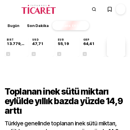
Bugün
Son Dakika
Finans
EKSTRA
BIST
USD
EUR
GBP
13.779,39
47,71
55,19
64,41
PİYASA
VERİLERİ
-0,14%
+0,18%
+0,32%
+0,38%
Sektörel
Toplanan inek sütü miktarı
eylülde yıllık bazda yüzde 14,9
arttı
Türkiye genelinde toplanan inek sütü miktarı,