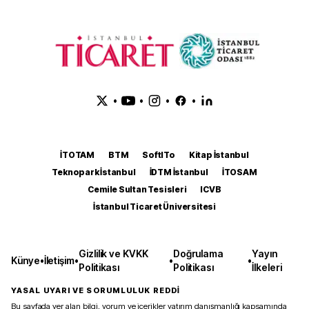
•
•
•
•
İTOTAM
BTM
SoftITo
Kitap İstanbul
Teknopark İstanbul
İDTM İstanbul
İTOSAM
Cemile Sultan Tesisleri
ICVB
İstanbul Ticaret Üniversitesi
Gizlilik ve KVKK
Doğrulama
Yayın
Künye
•
İletişim
•
•
•
Politikası
Politikası
İlkeleri
YASAL UYARI VE SORUMLULUK REDDİ
Bu sayfada yer alan bilgi, yorum ve içerikler yatırım danışmanlığı kapsamında