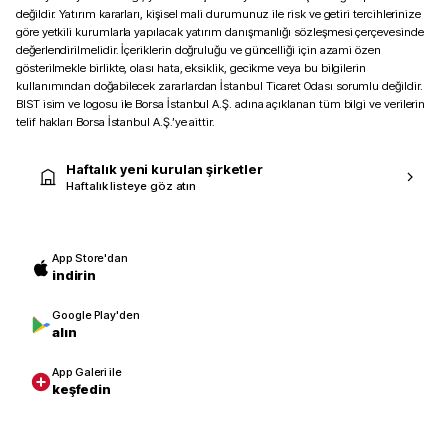
değildir. Yatırım kararları, kişisel mali durumunuz ile risk ve getiri tercihlerinize
göre yetkili kurumlarla yapılacak yatırım danışmanlığı sözleşmesi çerçevesinde
değerlendirilmelidir. İçeriklerin doğruluğu ve güncelliği için azami özen
gösterilmekle birlikte, olası hata, eksiklik, gecikme veya bu bilgilerin
kullanımından doğabilecek zararlardan İstanbul Ticaret Odası sorumlu değildir.
BIST isim ve logosu ile Borsa İstanbul A.Ş. adına açıklanan tüm bilgi ve verilerin
telif hakları Borsa İstanbul A.Ş.’ye aittir.
Haftalık yeni kurulan şirketler
Haftalık listeye göz atın
App Store'dan
indirin
Google Play'den
alın
App Galeri ile
keşfedin