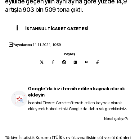
eylülde geçen yılın aynı ayına göre yüzde 14,9
artışla 903 bin 509 tona çıktı.
İ
İSTANBUL TICARET GAZETESI
Yayınlanma
14.11.2024, 10:59
Paylaş
N
Google'da bizi tercih edilen kaynak olarak
ekleyin
İstanbul Ticaret Gazetesi
'i tercih edilen kaynak olarak
ekleyerek haberlerimizi Google'da daha sık görebilirsiniz.
Kaynak ekle
Nasıl çalışır?
›
Türkiye İstatistik Kurumu (TÜİK), eylül ayına ilişkin süt ve süt ürünleri