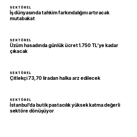
SEKTÖREL
İş dünyasında tahkim farkındalığını artıracak
mutabakat
SEKTÖREL
Üzüm hasadında günlük ücret 1.750 TL’ye kadar
çıkacak
SEKTÖREL
Çitlekçi 73,70 liradan halka arz edilecek
SEKTÖREL
İstanbul’da butik pastacılık yüksek katma değerli
sektöre dönüşüyor