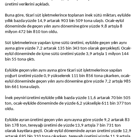
üretimi verilerini açıkladı.
Buna göre, ticari süt işletmelerince toplanan inek sütü miktarı, eylülde
yıllık bazda yüzde 14,9 artarak 903 bin 509 tona ulaştı. Ocak-eylül
döneminde de geçen yılın aynı dönemine göre yüzde 9,8 artışla 8
milyon 472 bin 810 ton oldu.
Süt işletmelerince yapılan içme sütü üretimi, eylülde geçen yılın aynı
ayına göre yüzde 7,2 artarak 135 bin 343 ton olarak gerçekleşti. Ocak-
eylül döneminde de içme sütü üretimi yüzde 3,9 artışla 1 milyon 144
bin 55 tona çıktı.
Eylülde geçen yılın aynı ayına göre ticari süt işletmelerince yapılan
yoğurt üretimi yüzde 0,9 yükselerek 111 bin 856 tona çıkarken, ocak-
eylül döneminde geçen yılın aynı dönemine göre yüzde 7,2 artışla 985
bin 661 tona ulaştı.
İnek peyniri üretimi eylülde yıllık bazda yüzde 11,6 artarak 70 bin 505
ton, ocak-eylülde döneminde de yüzde 6,2 yükselişle 611 bin 377 ton
oldu.
Eylülde ayran üretimi geçen yılın aynı ayına göre yüzde 9,2 artarak 83
bin 178 ton, tereyağı üretimi de yüzde 13,9 artışla 7 bin 731 ton
olarak kayıtlara geçti. Ocak-eylül döneminde ayran üretimi yüzde 12,9
artarak 695 bin 310 tona çıkarken, tereyağı üretimi yüzde 11,9 artışla