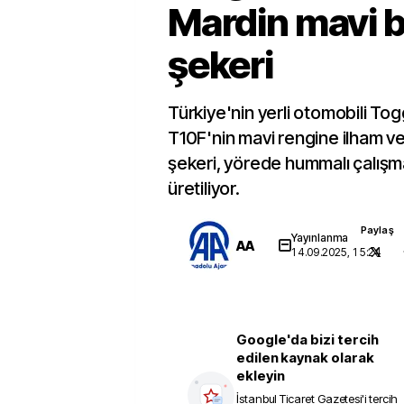
Mardin mavi
şekeri
Türkiye'nin yerli otomobili To
T10F'nin mavi rengine ilham 
şekeri, yörede hummalı çalışm
üretiliyor.
Paylaş
Yayınlanma
AA
14.09.2025, 15:24
Google'da bizi tercih
edilen kaynak olarak
ekleyin
İstanbul Ticaret Gazetesi
'i tercih