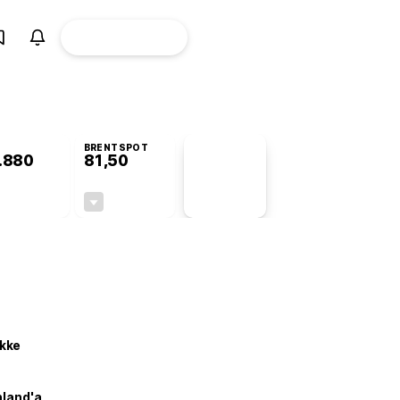
ÜYE
CANLI BORSA
Girişi
BRENTSPOT
.880
81,50
PİYASA
VERİLERİ
-0,08%
-1,55%
+0,00
-1,28
kke
nland'a