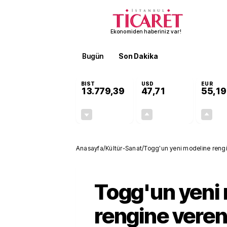
Ekonomiden haberiniz var!
Bugün
Son Dakika
Finans
EKST
BIST
USD
EUR
13.779,39
47,71
55,19
-0,14%
+0,18%
-19,42
0,09
Anasayfa
/
Kültür-Sanat
/
Togg'un yeni modeline rengi
Togg'un yeni
rengine veren