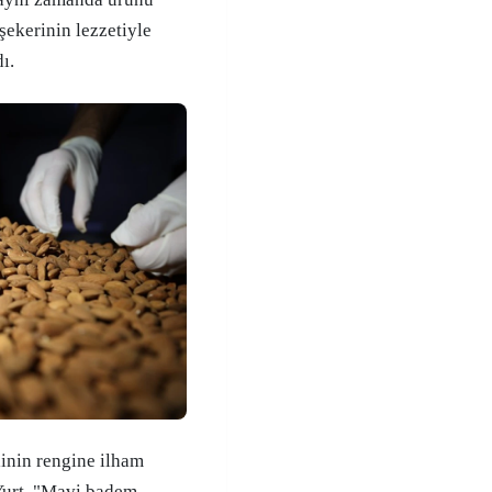
 şekerinin lezzetiyle
ı.
inin rengine ilham
 Yurt, "Mavi badem