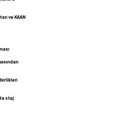
stan ve KAAN
şması
masından
irlikleri
ta staj