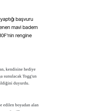
 yaptığı başvuru
llenen mavi badem
10F'nin rengine
n, kendisine hediye
ışa sunulacak Togg'un
ldiğini duyurdu.
e edilen boyadan alan