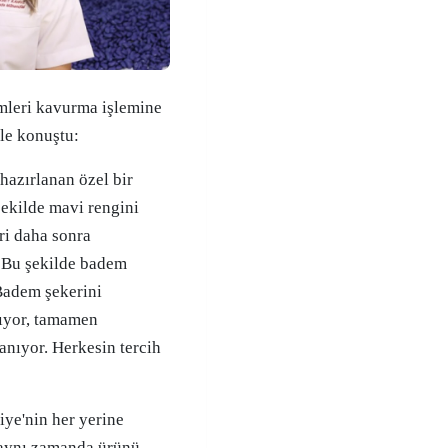
emleri kavurma işlemine
yle konuştu:
hazırlanan özel bir
 şekilde mavi rengini
ri daha sonra
 Bu şekilde badem
 Badem şekerini
mıyor, tamamen
anıyor. Herkesin tercih
iye'nin her yerine
, aynı zamanda ürünü