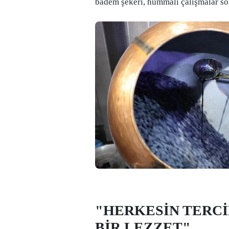
badem şekeri, hummalı çalışmalar son
"HERKESİN TERCİ
BİR LEZZET"