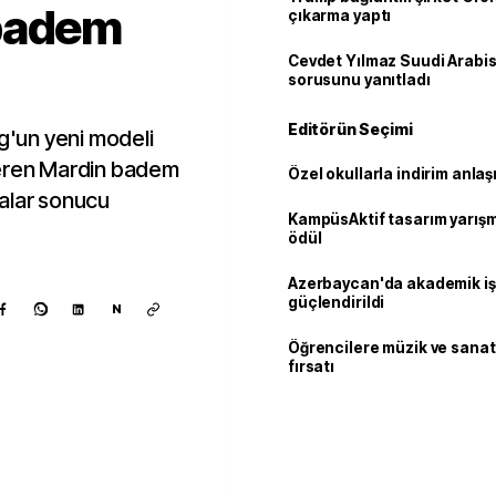
 badem
çıkarma yaptı
Cevdet Yılmaz Suudi Arabi
sorusunu yanıtladı
Editörün Seçimi
gg'un yeni modeli
veren Mardin badem
Özel okullarla indirim anla
alar sonucu
KampüsAktif tasarım yarış
ödül
Azerbaycan'da akademik işb
güçlendirildi
N
Öğrencilere müzik ve sanat
fırsatı
Kaynak ekle