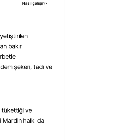
Nasıl çalışır?
›
k
an bakır
rbetle
dem şekeri, tadı ve
 tükettiği ve
i Mardin halkı da