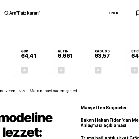
Ara
"
Faiz kararı
"
Ctrl K
RA
GBP
ALTIN
XAGUSD
BTC
64,41
6.661
63,57
64
+0,32%
+0,38%
+2,59%
+3,37%
0,18
0,24
167,96
2,07
ne veren lezzet: Mardin mavi badem şekeri
Manşetten Seçmeler
 modeline
Bakan Hakan Fidan'dan Me
Anlaşması açıklaması
 lezzet:
Trump bağlantılı şirket Grö