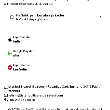
telif hakları Borsa İstanbul A.Ş.’ye aittir.
Haftalık yeni kurulan şirketler
Haftalık listeye göz atın
App Store'dan
indirin
Google Play'den
alın
App Galeri ile
keşfedin
İstanbul Ticaret Gazetesi · Reşadiye Cad. Eminönü 34112 Fatih/
İstanbul
iletisim@istanbulticaretgazetesi.com
+90 212 467 65 15
© 2026 İstanbul Ticaret Gazetesi · Tüm hakları saklıdır · Bir İstanbul