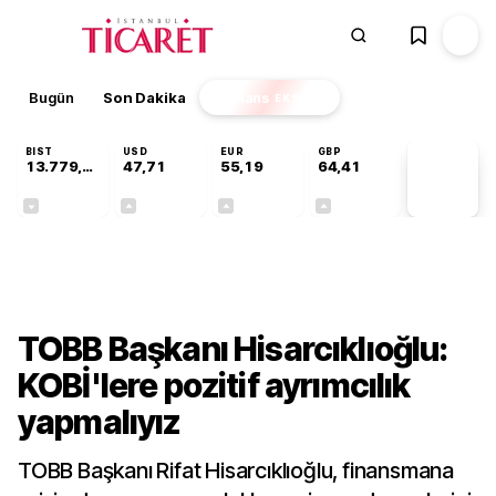
Bugün
Son Dakika
Finans
EKSTRA
BIST
USD
EUR
GBP
13.779,39
47,71
55,19
64,41
PİYASA
VERİLERİ
-0,14%
+0,18%
+0,32%
+0,38%
Ekonomi
TOBB Başkanı Hisarcıklıoğlu:
KOBİ'lere pozitif ayrımcılık
yapmalıyız
TOBB Başkanı Rifat Hisarcıklıoğlu, finansmana