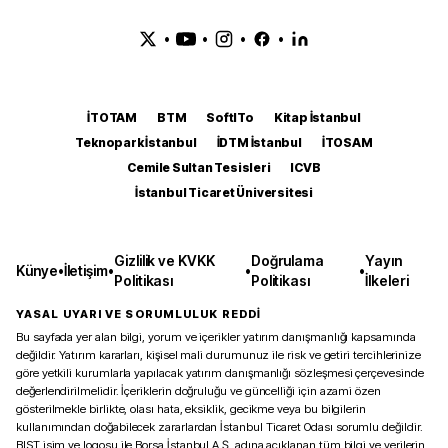
•
•
•
•
İTOTAM
BTM
SoftITo
Kitap İstanbul
Teknopark İstanbul
İDTM İstanbul
İTOSAM
Cemile Sultan Tesisleri
ICVB
İstanbul Ticaret Üniversitesi
Gizlilik ve KVKK
Doğrulama
Yayın
Künye
•
İletişim
•
•
•
Politikası
Politikası
İlkeleri
YASAL UYARI VE SORUMLULUK REDDİ
Bu sayfada yer alan bilgi, yorum ve içerikler yatırım danışmanlığı kapsamında
değildir. Yatırım kararları, kişisel mali durumunuz ile risk ve getiri tercihlerinize
göre yetkili kurumlarla yapılacak yatırım danışmanlığı sözleşmesi çerçevesinde
değerlendirilmelidir. İçeriklerin doğruluğu ve güncelliği için azami özen
gösterilmekle birlikte, olası hata, eksiklik, gecikme veya bu bilgilerin
kullanımından doğabilecek zararlardan İstanbul Ticaret Odası sorumlu değildir.
BIST isim ve logosu ile Borsa İstanbul A.Ş. adına açıklanan tüm bilgi ve verilerin