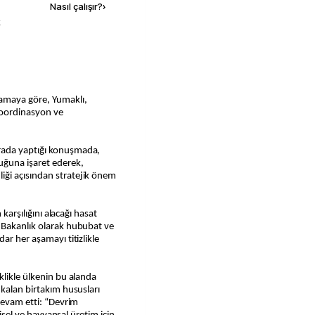
Nasıl çalışır?
›
k
lamaya göre, Yumaklı,
Koordinasyon ve
rada yaptığı konuşmada,
ğuna işaret ederek,
ği açısından stratejik önem
 karşılığını alacağı hasat
 Bakanlık olarak hububat ve
ar her aşamayı titizlikle
klikle ülkenin bu alanda
 kalan birtakım hususları
 devam etti: “Devrim