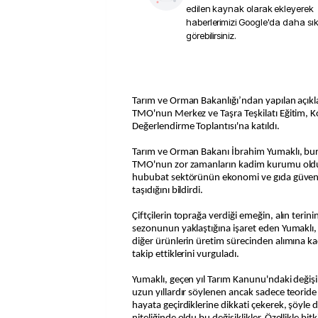
edilen kaynak olarak ekleyerek
haberlerimizi Google'da daha sı
görebilirsiniz.
Tarım ve Orman Bakanlığı’ndan yapılan açık
TMO'nun Merkez ve Taşra Teşkilatı Eğitim, 
Değerlendirme Toplantısı'na katıldı.
Tarım ve Orman Bakanı İbrahim Yumaklı, bu
TMO'nun zor zamanların kadim kurumu oldu
hububat sektörünün ekonomi ve gıda güvenli
taşıdığını bildirdi.
Çiftçilerin toprağa verdiği emeğin, alın terinin
sezonunun yaklaştığına işaret eden Yumaklı,
diğer ürünlerin üretim sürecinden alımına kad
takip ettiklerini vurguladı.
Yumaklı, geçen yıl Tarım Kanunu'ndaki değişi
uzun yıllardır söylenen ancak sadece teoride
hayata geçirdiklerine dikkati çekerek, şöyle