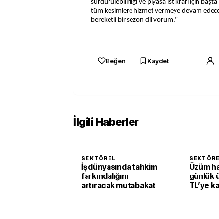
sürdürülebilirliği ve piyasa istikrarı için başt
tüm kesimlere hizmet vermeye devam edecek. 
bereketli bir sezon diliyorum."
Beğen
Kaydet
İlgili Haberler
SEKTÖREL
SEKTÖR
İş dünyasında tahkim
Üzüm h
farkındalığını
günlük 
artıracak mutabakat
TL’ye k