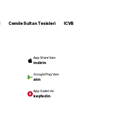
M
Cemile Sultan Tesisleri
ICVB
App Store'dan
indirin
Google Play'den
alın
App Galeri ile
keşfedin