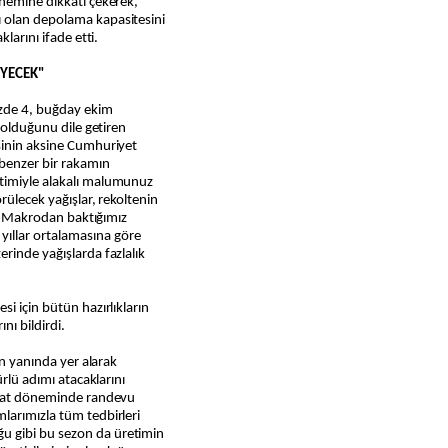
önemine dikkati çekerek,
 olan depolama kapasitesini
larını ifade etti.
EYECEK"
üzde 4, buğday ekim
u olduğunu dile getiren
sinin aksine Cumhuriyet
 benzer bir rakamın
timiyle alakalı malumunuz
rülecek yağışlar, rekoltenin
ak. Makrodan baktığımız
llar ortalamasına göre
rinde yağışlarda fazlalık
i için bütün hazırlıkların
nı bildirdi.
in yanında yer alarak
ürlü adımı atacaklarını
hasat döneminde randevu
larımızla tüm tedbirleri
 gibi bu sezon da üretimin