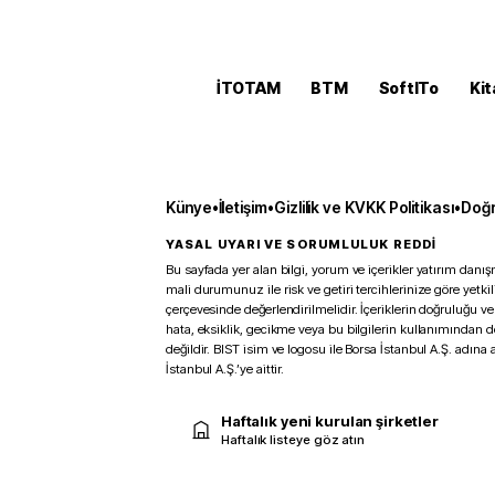
İTOTAM
BTM
SoftITo
Kit
Künye
•
İletişim
•
Gizlilik ve KVKK Politikası
•
Doğr
YASAL UYARI VE SORUMLULUK REDDİ
Bu sayfada yer alan bilgi, yorum ve içerikler yatırım danışm
mali durumunuz ile risk ve getiri tercihlerinize göre yetk
çerçevesinde değerlendirilmelidir. İçeriklerin doğruluğu ve
hata, eksiklik, gecikme veya bu bilgilerin kullanımından 
değildir. BIST isim ve logosu ile Borsa İstanbul A.Ş. adına a
İstanbul A.Ş.’ye aittir.
Haftalık yeni kurulan şirketler
Haftalık listeye göz atın