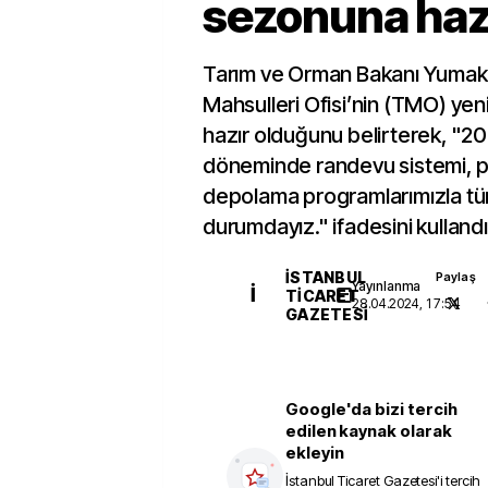
sezonuna haz
Tarım ve Orman Bakanı Yumakl
Mahsulleri Ofisi’nin (TMO) ye
hazır olduğunu belirterek, "2
döneminde randevu sistemi, p
depolama programlarımızla tüm
durumdayız." ifadesini kullandı
İSTANBUL
Paylaş
Yayınlanma
İ
TICARET
28.04.2024, 17:54
GAZETESI
Google'da bizi tercih
edilen kaynak olarak
ekleyin
İstanbul Ticaret Gazetesi
'i tercih