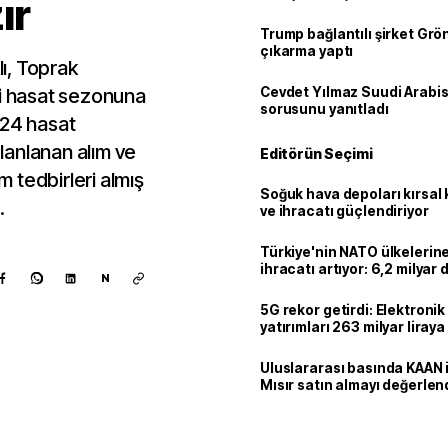
ır
Trump bağlantılı şirket Grö
çıkarma yaptı
ı, Toprak
ni hasat sezonuna
Cevdet Yılmaz Suudi Arabi
sorusunu yanıtladı
024 hasat
lanlanan alım ve
Editörün Seçimi
 tedbirleri almış
Soğuk hava depoları kırsal 
.
ve ihracatı güçlendiriyor
Türkiye'nin NATO ülkeleri
ihracatı artıyor: 6,2 milyar d
N
milyar doları aştı
5G rekor getirdi: Elektroni
yatırımları 263 milyar liraya
Uluslararası basında KAAN i
Mısır satın almayı değerlen
Kaynak ekle