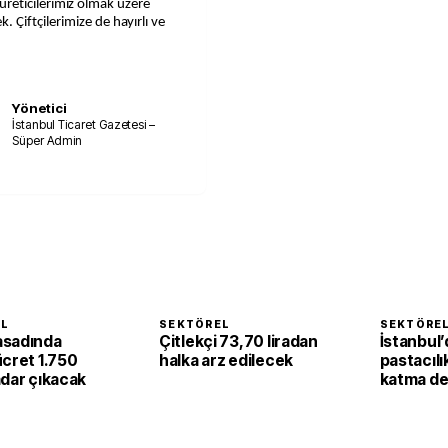
a üreticilerimiz olmak üzere
Çiftçilerimize de hayırlı ve
Yönetici
İstanbul Ticaret Gazetesi –
Süper Admin
EL
SEKTÖREL
SEKTÖRE
asadında
Çitlekçi 73,70 liradan
İstanbul’
ücret 1.750
halka arz edilecek
pastacılı
adar çıkacak
katma de
dönüşüy