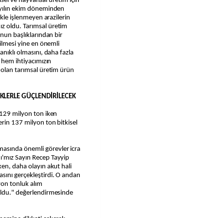
kisel ve hayvansal üretim için
 yılın ekim döneminden
ikle işlenmeyen arazilerin
z oldu. Tarımsal üretim
unun başlıklarından bir
çilmesi yine en önemli
anıklı olmasını, daha fazla
a hem ihtiyacımızın
 olan tarımsal üretim ürün
KLERLE GÜÇLENDİRİLECEK
 129 milyon ton iken
rin 137 milyon ton bitkisel
asında önemli görevler icra
ı'mız Sayın Recep Tayyip
ken, daha olayın akut hali
sını gerçekleştirdi. O andan
yon tonluk alım
oldu." değerlendirmesinde