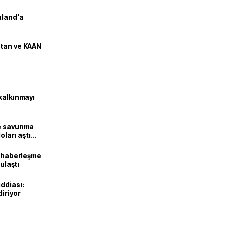
nland'a
stan ve KAAN
kalkınmayı
ne savunma
oları aştı
k haberleşme
 ulaştı
ddiası:
diriyor