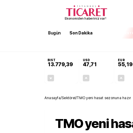
Ekonomiden haberiniz var!
Bugün
Son Dakika
Finans
EKST
SON DAKİKA
3 kıtada enerji hamlesi büyüyor! Bakan Bayraktar: Afr
BIST
USD
EUR
13.779,39
47,71
55,19
-0,14%
+0,18%
-19,42
0,09
Anasayfa
/
Sektörel
/
TMO yeni hasat sezonuna hazır
TMO yeni has