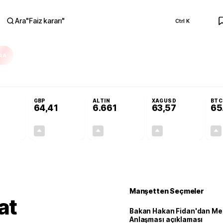
Ara
"
Faiz kararı
"
Ctrl K
RA
ika'da yoğun çalışıyoruz
Bakan Hakan Fidan'dan Mekke Anlaşması açıkla
GBP
ALTIN
XAGUSD
BTC
64,41
6.661
63,57
65
+0,32%
+0,38%
+2,59%
+3,37%
0,18
0,24
167,96
2,07
Manşetten Seçmeler
at
Bakan Hakan Fidan'dan Me
Anlaşması açıklaması