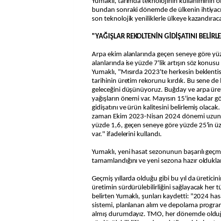
Yumaklı, tarımda teknolojinin kullanımının 
bundan sonraki dönemde de ülkenin ihtiyacı
son teknolojik yeniliklerle ülkeye kazandıracak
"YAĞIŞLAR REKOLTENİN GİDİŞATINI BELİRL
Arpa ekim alanlarında geçen seneye göre y
alanlarında ise yüzde 7'lik artışın söz konus
Yumaklı, "Mısırda 2023'te herkesin beklenti
tarihinin üretim rekorunu kırdık. Bu sene de
geleceğini düşünüyoruz. Buğday ve arpa üre
yağışların önemi var. Mayısın 15'ine kadar gö
gidişatını ve ürün kalitesini belirlemiş olac
zaman Ekim 2023-Nisan 2024 dönemi uzun yı
yüzde 1,6, geçen seneye göre yüzde 25'in üze
var." ifadelerini kullandı.
Yumaklı, yeni hasat sezonunun başarılı geçmes
tamamlandığını ve yeni sezona hazır oldukları
Geçmiş yıllarda olduğu gibi bu yıl da üreticin
üretimin sürdürülebilirliğini sağlayacak her t
belirten Yumaklı, şunları kaydetti: "2024 
sistemi, planlanan alım ve depolama program
almış durumdayız. TMO, her dönemde olduğu