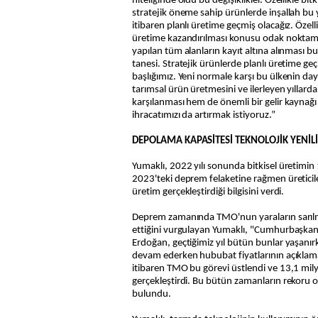
niteliğinde oldu bu değişiklikler. Özellikle bit
stratejik öneme sahip ürünlerde inşallah bu
itibaren planlı üretime geçmiş olacağız. Özell
üretime kazandırılması konusu odak noktamı
yapılan tüm alanların kayıt altına alınması b
tanesi. Stratejik ürünlerde planlı üretime ge
başlığımız. Yeni normale karşı bu ülkenin day
tarımsal ürün üretmesini ve ilerleyen yıllard
karşılanması hem de önemli bir gelir kaynağı
ihracatımızı da artırmak istiyoruz.”
DEPOLAMA KAPASİTESİ TEKNOLOJİK YENİLİ
Yumaklı, 2022 yılı sonunda bitkisel üretimin
2023'teki deprem felaketine rağmen üreticile
üretim gerçekleştirdiği bilgisini verdi.
Deprem zamanında TMO'nun yaraların sarılm
ettiğini vurgulayan Yumaklı, "Cumhurbaşkan
Erdoğan, geçtiğimiz yıl bütün bunlar yaşanır
devam ederken hububat fiyatlarının açıklama
itibaren TMO bu görevi üstlendi ve 13,1 mil
gerçekleştirdi. Bu bütün zamanların rekoru 
bulundu.