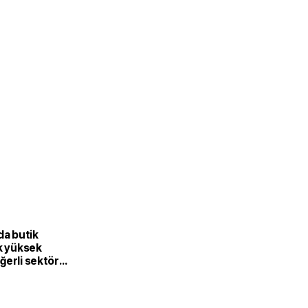
L
da butik
k yüksek
ğerli sektöre
or