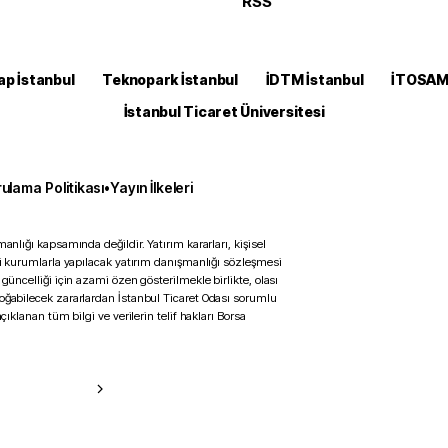
RSS
ap İstanbul
Teknopark İstanbul
İDTM İstanbul
İTOSA
İstanbul Ticaret Üniversitesi
ulama Politikası
•
Yayın İlkeleri
anlığı kapsamında değildir. Yatırım kararları, kişisel
ili kurumlarla yapılacak yatırım danışmanlığı sözleşmesi
 güncelliği için azami özen gösterilmekle birlikte, olası
doğabilecek zararlardan İstanbul Ticaret Odası sorumlu
çıklanan tüm bilgi ve verilerin telif hakları Borsa