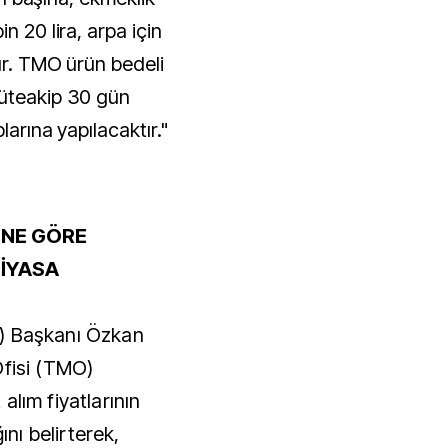
n 20 lira, arpa için
ır. TMO ürün bedeli
müteakip 30 gün
larına yapılacaktır."
İNE GÖRE
PİYASA
I
) Başkanı Özkan
Ofisi (TMO)
alım fiyatlarının
ını belirterek,