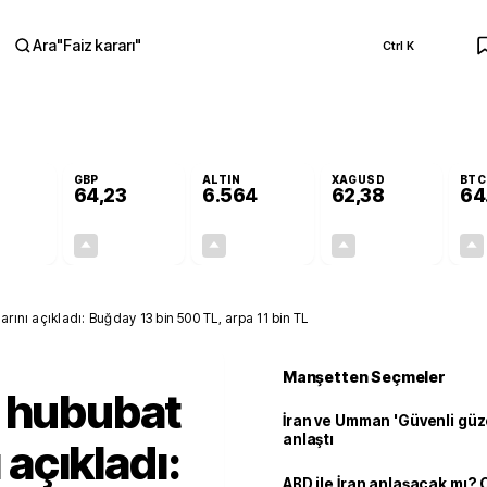
Ara
"
Faiz kararı
"
Ctrl K
RA
GBP
ALTIN
XAGUSD
BTC
64,23
6.564
62,38
64
+0,18%
+0,20%
+1,05%
+0,55%
0,10
0,13
68,25
0,34
arını açıkladı: Buğday 13 bin 500 TL, arpa 11 bin TL
Manşetten Seçmeler
ı hububat
İran ve Umman 'Güvenli güz
anlaştı
ı açıkladı:
ABD ile İran anlaşacak mı?