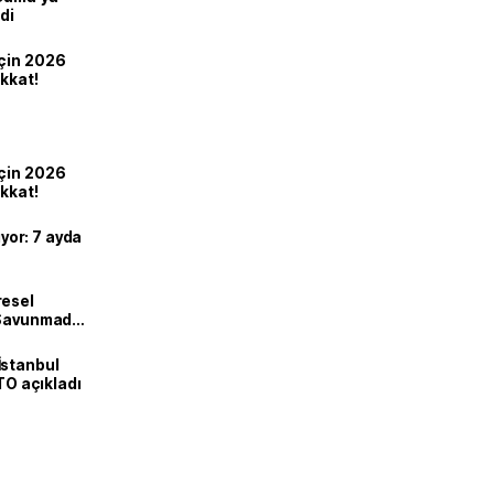
di
için 2026
ikkat!
için 2026
ikkat!
ıyor: 7 ayda
resel
! Savunmadan
İstanbul
İTO açıkladı