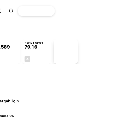
ÜYE
CANLI BORSA
Girişi
BRENTSPOT
.589
79,16
PİYASA
VERİLERİ
+0,91%
+0,32%
+0,00
0,25
ergah' için
 Cuma’ya