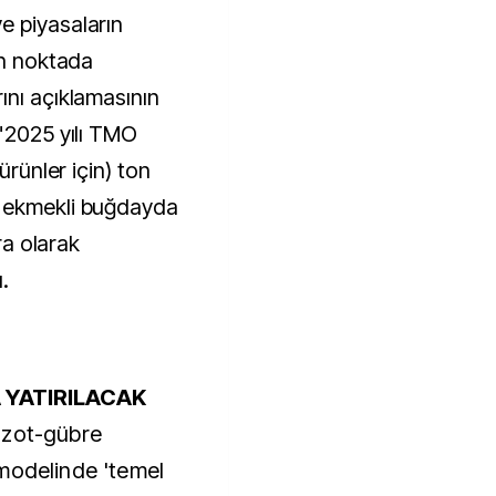
e piyasaların
en noktada
ını açıklamasının
 "2025 yılı TMO
ürünler için) ton
e ekmekli buğdayda
ira olarak
ı.
 YATIRILACAK
azot-gübre
modelinde 'temel