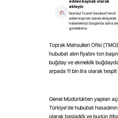
edilen kaynak olarak
ekleyin
İstanbul Ticaret Gazetesi
'i tercih
edilen kaynak olarak ekleyerek
haberlerimizi Google'da daha sı
görebilirsiniz.
Toprak Mahsulleri Ofisi (TMO) Genel Müdürlüğü,
hububat alım fiyatını ton başı
buğday ve ekmeklik buğdayda 1
arpada 11 bin lira olarak tespit 
Genel Müdürlükten yapılan aç
Türkiye'de hububat hasadının 
olarak başladığı ve bugün itiba