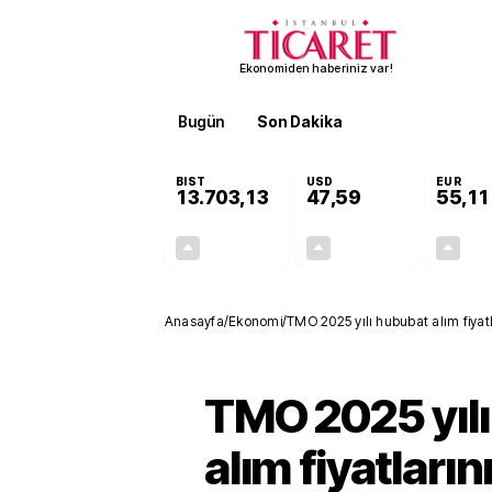
Ekonomiden haberiniz var!
Bugün
Son Dakika
Finans
EKST
BIST
USD
EUR
13.703,13
47,59
55,11
+0,11%
+0,04%
15,20
0,02
Anasayfa
/
Ekonomi
/
TMO 2025 yılı hububat alım fiyatl
TMO 2025 yıl
alım fiyatların