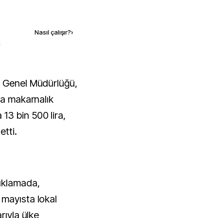
Kaynak ekle
Nasıl çalışır?
›
k
na makarnalık
3 bin 500 lira,
etti.
ıklamada,
mayısta lokal
rıyla ülke