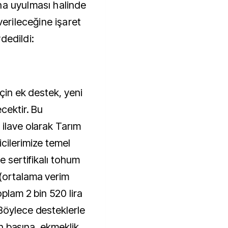
na uyulması halinde
verileceğine işaret
dedildi:
için ek destek, yeni
cektir. Bu
 ilave olarak Tarım
cilerimize temel
e sertifikalı tohum
 (ortalama verim
oplam 2 bin 520 lira
Böylece desteklerle
ton başına, ekmeklik