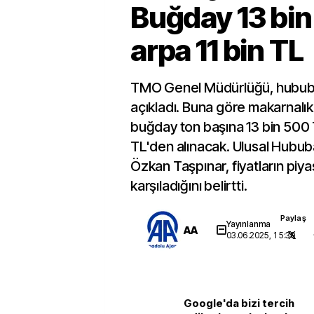
Buğday 13 bin
arpa 11 bin TL
TMO Genel Müdürlüğü, hububat 
açıkladı. Buna göre makarnalık
buğday ton başına 13 bin 500 T
TL'den alınacak. Ulusal Hubub
Özkan Taşpınar, fiyatların piya
karşıladığını belirtti.
Paylaş
Yayınlanma
AA
03.06.2025, 15:39
Google'da bizi tercih