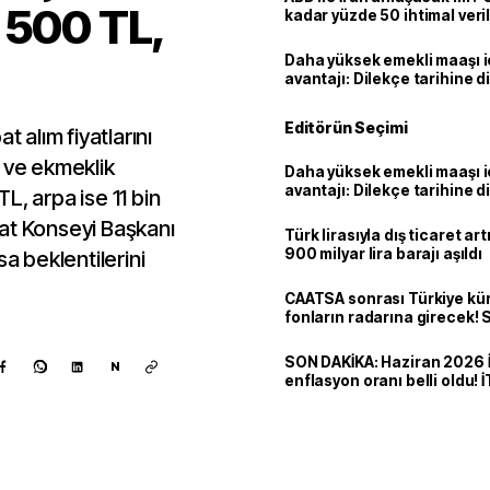
 500 TL,
kadar yüzde 50 ihtimal veril
Daha yüksek emekli maaşı 
avantajı: Dilekçe tarihine d
Editörün Seçimi
alım fiyatlarını
 ve ekmeklik
Daha yüksek emekli maaşı 
avantajı: Dilekçe tarihine d
L, arpa ise 11 bin
at Konseyi Başkanı
Türk lirasıyla dış ticaret art
900 milyar lira barajı aşıldı
sa beklentilerini
CAATSA sonrası Türkiye kü
fonların radarına girecek
finansa yeni eşik
SON DAKİKA: Haziran 2026 
N
enflasyon oranı belli oldu! 