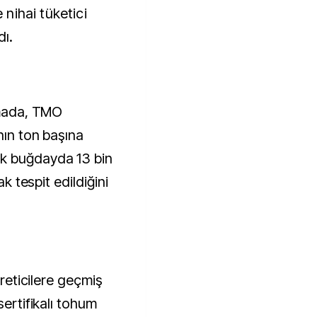
nihai tüketici
dı.
lamada, TMO
nın ton başına
ik buğdayda 13 bin
ak tespit edildiğini
üreticilere geçmiş
sertifikalı tohum