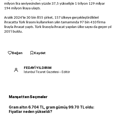
milyon lira seviyesinden yüzde 37,5 yükselişle 1 trilyon 129 milyar
194 milyon liraya ulaştı.
Aralık 2024'te 30 bin 855 şirket, 157 ülkeye gerçekleştirdikleri
ihracatta Türk lirasını kullanırken yılın tamamında 97 bin 410 firma
lirayla ihracat yaptı. Türk lirasıyla ihracat yapılan ülke sayısı da geçen yıl
205'i buldu.
Beğen
Kaydet
FEDAYİ YILDIRIM
İstanbul Ticaret Gazetesi – Editör
Manşetten Seçmeler
Gram altın 6.704 TL, gram gümüş 99.70 TL oldu:
Fiyatlar neden yükseldi?