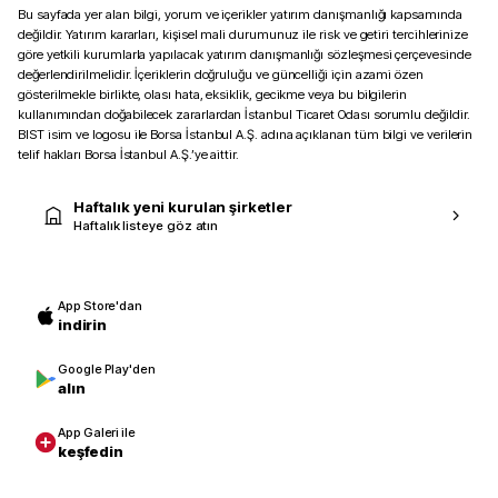
Bu sayfada yer alan bilgi, yorum ve içerikler yatırım danışmanlığı kapsamında
değildir. Yatırım kararları, kişisel mali durumunuz ile risk ve getiri tercihlerinize
göre yetkili kurumlarla yapılacak yatırım danışmanlığı sözleşmesi çerçevesinde
değerlendirilmelidir. İçeriklerin doğruluğu ve güncelliği için azami özen
gösterilmekle birlikte, olası hata, eksiklik, gecikme veya bu bilgilerin
kullanımından doğabilecek zararlardan İstanbul Ticaret Odası sorumlu değildir.
BIST isim ve logosu ile Borsa İstanbul A.Ş. adına açıklanan tüm bilgi ve verilerin
telif hakları Borsa İstanbul A.Ş.’ye aittir.
Haftalık yeni kurulan şirketler
Haftalık listeye göz atın
App Store'dan
indirin
Google Play'den
alın
App Galeri ile
keşfedin