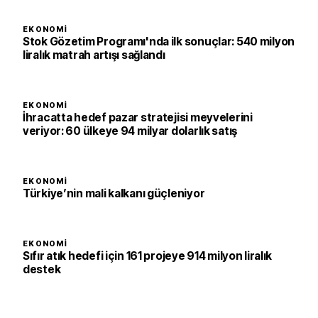
EKONOMI
Stok Gözetim Programı'nda ilk sonuçlar: 540 milyon
liralık matrah artışı sağlandı
EKONOMI
İhracatta hedef pazar stratejisi meyvelerini
veriyor: 60 ülkeye 94 milyar dolarlık satış
EKONOMI
Türkiye’nin mali kalkanı güçleniyor
EKONOMI
Sıfır atık hedefi için 161 projeye 914 milyon liralık
destek