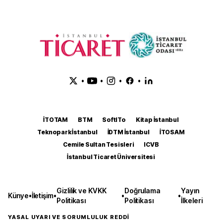
•
•
•
•
İTOTAM
BTM
SoftITo
Kitap İstanbul
Teknopark İstanbul
İDTM İstanbul
İTOSAM
Cemile Sultan Tesisleri
ICVB
İstanbul Ticaret Üniversitesi
Gizlilik ve KVKK
Doğrulama
Yayın
Künye
•
İletişim
•
•
•
Politikası
Politikası
İlkeleri
YASAL UYARI VE SORUMLULUK REDDİ