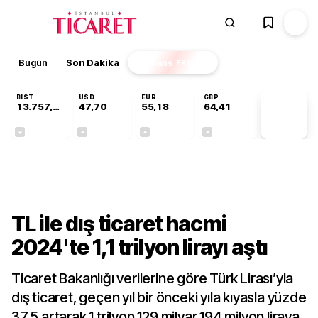
Bugün
Son Dakika
Finans
EKSTRA
BIST
USD
EUR
GBP
13.757,42
47,70
55,18
64,41
PİYASA
VERİLERİ
-0,30%
+0,17%
+0,30%
+0,37%
Ekonomi
TL ile dış ticaret hacmi
2024'te 1,1 trilyon lirayı aştı
Ticaret Bakanlığı verilerine göre Türk Lirası’yla
dış ticaret, geçen yıl bir önceki yıla kıyasla yüzde
37,5 artarak 1 trilyon 129 milyar 194 milyon liraya