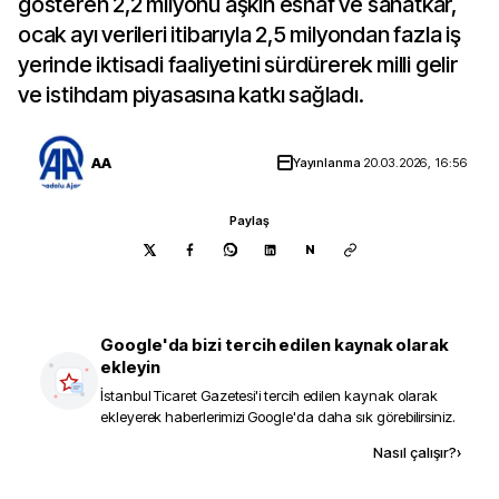
gösteren 2,2 milyonu aşkın esnaf ve sanatkar,
ocak ayı verileri itibarıyla 2,5 milyondan fazla iş
yerinde iktisadi faaliyetini sürdürerek milli gelir
ve istihdam piyasasına katkı sağladı.
AA
Yayınlanma
20.03.2026, 16:56
Paylaş
N
Google'da bizi tercih edilen kaynak olarak
ekleyin
İstanbul Ticaret Gazetesi
'i tercih edilen kaynak olarak
ekleyerek haberlerimizi Google'da daha sık görebilirsiniz.
Kaynak ekle
Nasıl çalışır?
›