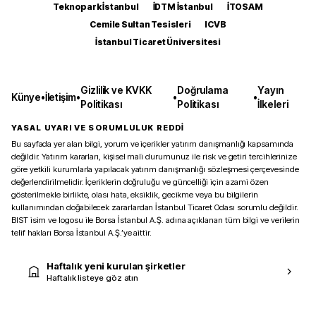
Teknopark İstanbul
İDTM İstanbul
İTOSAM
Cemile Sultan Tesisleri
ICVB
İstanbul Ticaret Üniversitesi
Gizlilik ve KVKK
Doğrulama
Yayın
Künye
•
İletişim
•
•
•
Politikası
Politikası
İlkeleri
YASAL UYARI VE SORUMLULUK REDDİ
Bu sayfada yer alan bilgi, yorum ve içerikler yatırım danışmanlığı kapsamında
değildir. Yatırım kararları, kişisel mali durumunuz ile risk ve getiri tercihlerinize
göre yetkili kurumlarla yapılacak yatırım danışmanlığı sözleşmesi çerçevesinde
değerlendirilmelidir. İçeriklerin doğruluğu ve güncelliği için azami özen
gösterilmekle birlikte, olası hata, eksiklik, gecikme veya bu bilgilerin
kullanımından doğabilecek zararlardan İstanbul Ticaret Odası sorumlu değildir.
BIST isim ve logosu ile Borsa İstanbul A.Ş. adına açıklanan tüm bilgi ve verilerin
telif hakları Borsa İstanbul A.Ş.’ye aittir.
Haftalık yeni kurulan şirketler
Haftalık listeye göz atın