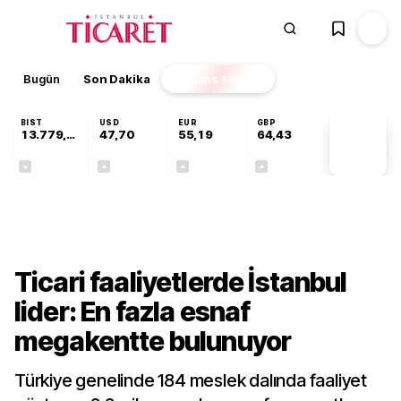
Bugün
Son Dakika
Finans
EKSTRA
BIST
USD
EUR
GBP
13.779,39
47,70
55,19
64,43
PİYASA
VERİLERİ
-0,14%
+0,15%
+0,33%
+0,40%
Ekonomi
Ticari faaliyetlerde İstanbul
lider: En fazla esnaf
megakentte bulunuyor
Türkiye genelinde 184 meslek dalında faaliyet