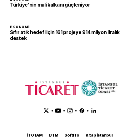
Türkiye’nin mali kalkanı güçleniyor
EKONOMI
Sıfır atık hedefi için 161 projeye 914 milyon liralık
destek
•
•
•
•
İTOTAM
BTM
SoftITo
Kitap İstanbul