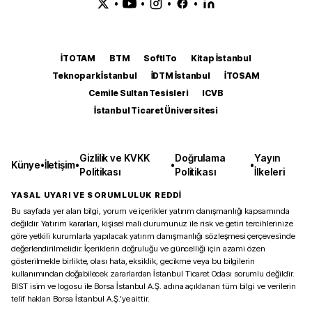
•
•
•
•
İTOTAM
BTM
SoftITo
Kitap İstanbul
Teknopark İstanbul
İDTM İstanbul
İTOSAM
Cemile Sultan Tesisleri
ICVB
İstanbul Ticaret Üniversitesi
Gizlilik ve KVKK
Doğrulama
Yayın
Künye
•
İletişim
•
•
•
Politikası
Politikası
İlkeleri
YASAL UYARI VE SORUMLULUK REDDİ
Bu sayfada yer alan bilgi, yorum ve içerikler yatırım danışmanlığı kapsamında
değildir. Yatırım kararları, kişisel mali durumunuz ile risk ve getiri tercihlerinize
göre yetkili kurumlarla yapılacak yatırım danışmanlığı sözleşmesi çerçevesinde
değerlendirilmelidir. İçeriklerin doğruluğu ve güncelliği için azami özen
gösterilmekle birlikte, olası hata, eksiklik, gecikme veya bu bilgilerin
kullanımından doğabilecek zararlardan İstanbul Ticaret Odası sorumlu değildir.
BIST isim ve logosu ile Borsa İstanbul A.Ş. adına açıklanan tüm bilgi ve verilerin
telif hakları Borsa İstanbul A.Ş.’ye aittir.