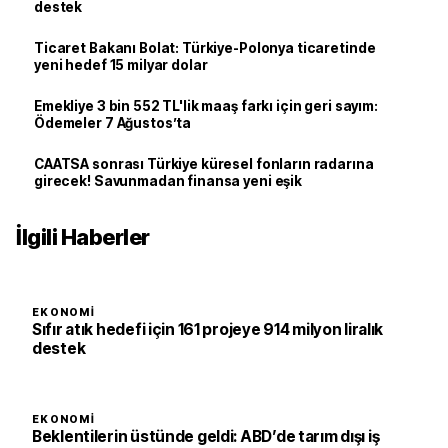
destek
Ticaret Bakanı Bolat: Türkiye-Polonya ticaretinde
yeni hedef 15 milyar dolar
Emekliye 3 bin 552 TL'lik maaş farkı için geri sayım:
Ödemeler 7 Ağustos’ta
CAATSA sonrası Türkiye küresel fonların radarına
girecek! Savunmadan finansa yeni eşik
İlgili Haberler
EKONOMI
Sıfır atık hedefi için 161 projeye 914 milyon liralık
destek
EKONOMI
Beklentilerin üstünde geldi: ABD’de tarım dışı iş