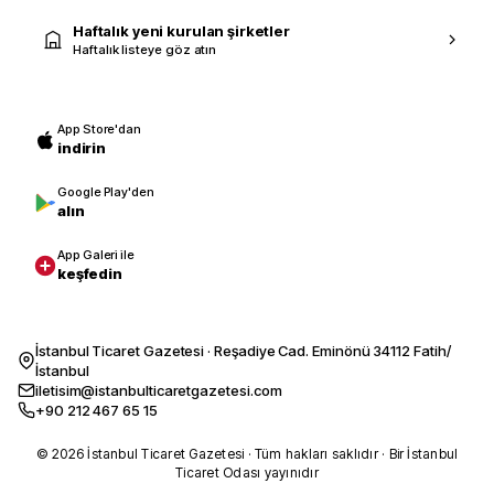
Haftalık yeni kurulan şirketler
Haftalık listeye göz atın
App Store'dan
indirin
Google Play'den
alın
App Galeri ile
keşfedin
İstanbul Ticaret Gazetesi · Reşadiye Cad. Eminönü 34112 Fatih/
İstanbul
iletisim@istanbulticaretgazetesi.com
+90 212 467 65 15
© 2026 İstanbul Ticaret Gazetesi · Tüm hakları saklıdır · Bir İstanbul
Ticaret Odası yayınıdır