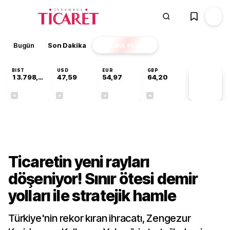
Bugün
Son Dakika
Finans
EKSTRA
BIST
USD
EUR
GBP
13.798,82
47,59
54,97
64,20
PİYASA
VERİLERİ
+0,70%
+0,05%
-0,07%
+0,15%
Ekonomi
Ticaretin yeni rayları
döşeniyor! Sınır ötesi demir
yolları ile stratejik hamle
Türkiye'nin rekor kıran ihracatı, Zengezur