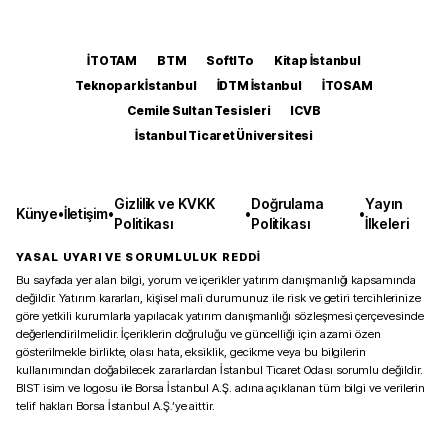
İTOTAM
BTM
SoftITo
Kitap İstanbul
Teknopark İstanbul
İDTM İstanbul
İTOSAM
Cemile Sultan Tesisleri
ICVB
İstanbul Ticaret Üniversitesi
Gizlilik ve KVKK
Doğrulama
Yayın
Künye
•
İletişim
•
•
•
Politikası
Politikası
İlkeleri
YASAL UYARI VE SORUMLULUK REDDİ
Bu sayfada yer alan bilgi, yorum ve içerikler yatırım danışmanlığı kapsamında
değildir. Yatırım kararları, kişisel mali durumunuz ile risk ve getiri tercihlerinize
göre yetkili kurumlarla yapılacak yatırım danışmanlığı sözleşmesi çerçevesinde
değerlendirilmelidir. İçeriklerin doğruluğu ve güncelliği için azami özen
gösterilmekle birlikte, olası hata, eksiklik, gecikme veya bu bilgilerin
kullanımından doğabilecek zararlardan İstanbul Ticaret Odası sorumlu değildir.
BIST isim ve logosu ile Borsa İstanbul A.Ş. adına açıklanan tüm bilgi ve verilerin
telif hakları Borsa İstanbul A.Ş.’ye aittir.