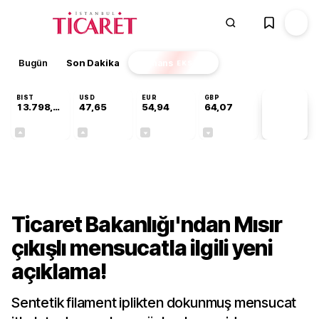
Bugün
Son Dakika
Finans
EKSTRA
BIST
USD
EUR
GBP
13.798,82
47,65
54,94
64,07
PİYASA
VERİLERİ
+0,70%
+0,04%
-0,13%
-0,16%
Sektörel
Ticaret Bakanlığı'ndan Mısır
çıkışlı mensucatla ilgili yeni
açıklama!
Sentetik filament iplikten dokunmuş mensucat