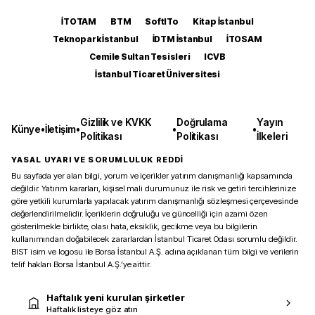
İTOTAM
BTM
SoftITo
Kitap İstanbul
Teknopark İstanbul
İDTM İstanbul
İTOSAM
Cemile Sultan Tesisleri
ICVB
İstanbul Ticaret Üniversitesi
Gizlilik ve KVKK
Doğrulama
Yayın
Künye
•
İletişim
•
•
•
Politikası
Politikası
İlkeleri
YASAL UYARI VE SORUMLULUK REDDİ
Bu sayfada yer alan bilgi, yorum ve içerikler yatırım danışmanlığı kapsamında
değildir. Yatırım kararları, kişisel mali durumunuz ile risk ve getiri tercihlerinize
göre yetkili kurumlarla yapılacak yatırım danışmanlığı sözleşmesi çerçevesinde
değerlendirilmelidir. İçeriklerin doğruluğu ve güncelliği için azami özen
gösterilmekle birlikte, olası hata, eksiklik, gecikme veya bu bilgilerin
kullanımından doğabilecek zararlardan İstanbul Ticaret Odası sorumlu değildir.
BIST isim ve logosu ile Borsa İstanbul A.Ş. adına açıklanan tüm bilgi ve verilerin
telif hakları Borsa İstanbul A.Ş.’ye aittir.
Haftalık yeni kurulan şirketler
Haftalık listeye göz atın