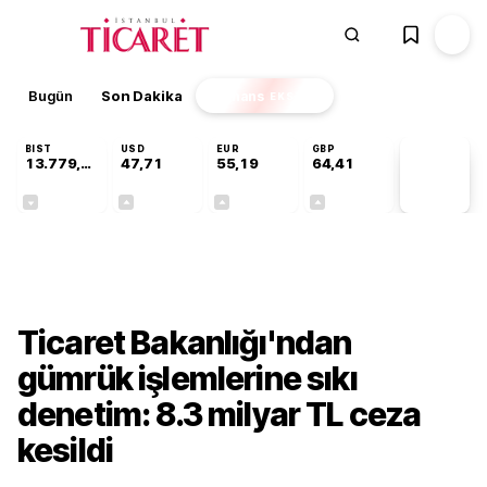
Bugün
Son Dakika
Finans
EKSTRA
BIST
USD
EUR
GBP
13.779,39
47,71
55,19
64,41
PİYASA
VERİLERİ
-0,14%
+0,18%
+0,32%
+0,38%
Ekonomi
Ticaret Bakanlığı'ndan
gümrük işlemlerine sıkı
denetim: 8.3 milyar TL ceza
kesildi