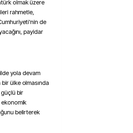
atürk olmak üzere
leri rahmetle,
Cumhuriyeti'nin de
ayacağını, payidar
ekilde yola devam
bir ülke olmasında
 güçlü bir
, ekonomik
uğunu belirterek