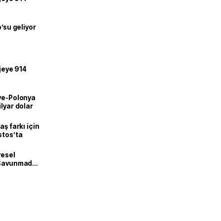
o’su geliyor
ojeye 914
iye-Polonya
lyar dolar
aş farkı için
stos’ta
resel
! Savunmadan