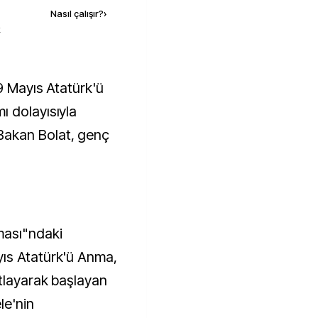
Nasıl çalışır?
›
k
 dolayısıyla
akan Bolat, genç
ması"ndaki
ıs Atatürk'ü Anma,
tlayarak başlayan
le'nin