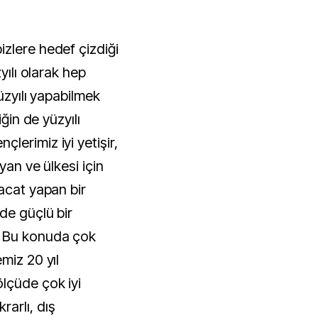
zlere hedef çizdiği
yılı olarak hep
üzyılı yapabilmek
iğin de yüzyılı
lerimiz iyi yetişir,
yan ve ülkesi için
acat yapan bir
de güçlü bir
. Bu konuda çok
miz 20 yıl
lçüde çok iyi
arlı, dış