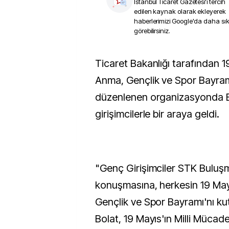
İstanbul Ticaret Gazetesi
'i tercih
edilen kaynak olarak ekleyerek
haberlerimizi Google'da daha sı
görebilirsiniz.
Ticaret Bakanlığı tarafından 19 Mayıs Atatürk'ü
Anma, Gençlik ve Spor Bayramı
düzenlenen organizasyonda B
girişimcilerle bir araya geldi.
"Genç Girişimciler STK Buluş
konuşmasına, herkesin 19 May
Gençlik ve Spor Bayramı'nı ku
Bolat, 19 Mayıs'ın Milli Mücade