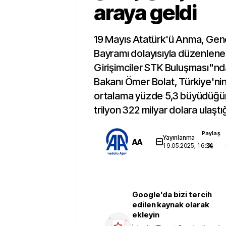
araya geldi
19 Mayıs Atatürk'ü Anma, Genç
Bayramı dolayısıyla düzenlen
Girişimciler STK Buluşması"n
Bakanı Ömer Bolat, Türkiye'nin s
ortalama yüzde 5,3 büyüdüğünü 
trilyon 322 milyar dolara ulaştığı
Paylaş
Yayınlanma
AA
19.05.2025, 16:34
Google'da bizi tercih
edilen kaynak olarak
ekleyin