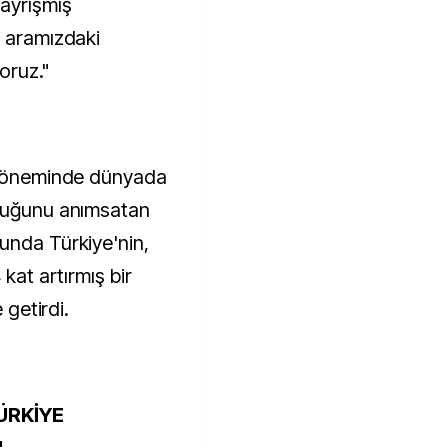
ayrışmış
e aramızdaki
yoruz."
ı döneminde dünyada
lduğunu anımsatan
unda Türkiye'nin,
 kat artırmış bir
 getirdi.
ÜRKİYE