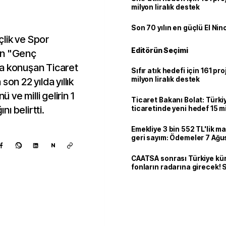
milyon liralık destek
Son 70 yılın en güçlü El Nin
lik ve Spor
Editörün Seçimi
en "Genç
da konuşan Ticaret
Sıfır atık hedefi için 161 pr
milyon liralık destek
on 22 yılda yıllık
ve milli gelirin 1
Ticaret Bakanı Bolat: Türk
nı belirtti.
ticaretinde yeni hedef 15 mi
Emekliye 3 bin 552 TL'lik ma
geri sayım: Ödemeler 7 Ağu
N
CAATSA sonrası Türkiye kü
fonların radarına girecek
finansa yeni eşik
Kaynak ekle