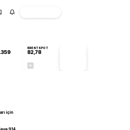
ÜYE
CANLI BORSA
Girişi
BRENTSPOT
.359
82,78
PİYASA
VERİLERİ
-0,56%
+4,90%
+0,00
3,87
rı için
ojeye 914