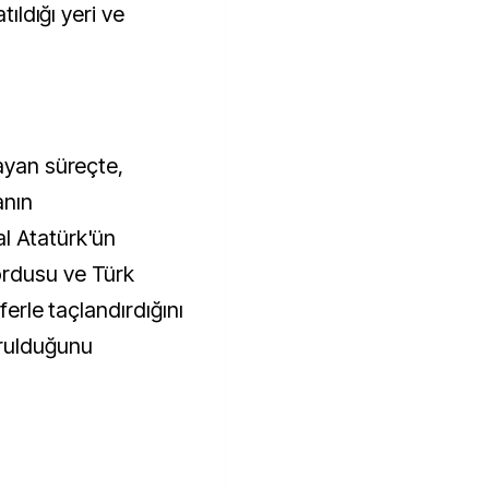
tıldığı yeri ve
ayan süreçte,
anın
l Atatürk'ün
ordusu ve Türk
ferle taçlandırdığını
urulduğunu