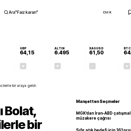
Ara
"
Faiz kararı
"
Ctrl K
RA
GBP
ALTIN
XAGUSD
BTC
64,15
6.495
61,50
64
-0,12%
-0,04%
+0,04%
+0,00%
-0,07
-0,02
2,69
0,00
cilerle bir araya geldi
Manşetten Seçmeler
 Bolat,
MGK’dan İran-ABD çatışmala
müzakere çağrısı
lerle bir
Sıfır atık hedefi için 161 pr