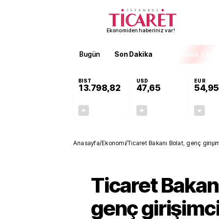
Ekonomiden haberiniz var!
Bugün
Son Dakika
Finans
EKST
BIST
USD
EUR
13.798,82
47,65
54,95
+0,70%
+0,05%
95,68
0,03
Anasayfa
/
Ekonomi
/
Ticaret Bakanı Bolat, genç girişim
Ticaret Bakanı
genç girişimci