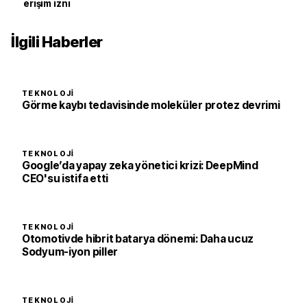
erişim izni
İlgili Haberler
TEKNOLOJI
Görme kaybı tedavisinde moleküler protez devrimi
TEKNOLOJI
Google’da yapay zeka yönetici krizi: DeepMind
CEO'su istifa etti
TEKNOLOJI
Otomotivde hibrit batarya dönemi: Daha ucuz
Sodyum-iyon piller
TEKNOLOJI