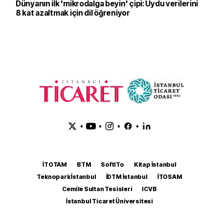
Dünyanın ilk 'mikrodalga beyin' çipi: Uydu verilerini
8 kat azaltmak için dil öğreniyor
•
•
•
•
İTOTAM
BTM
SoftITo
Kitap İstanbul
Teknopark İstanbul
İDTM İstanbul
İTOSAM
Cemile Sultan Tesisleri
ICVB
İstanbul Ticaret Üniversitesi