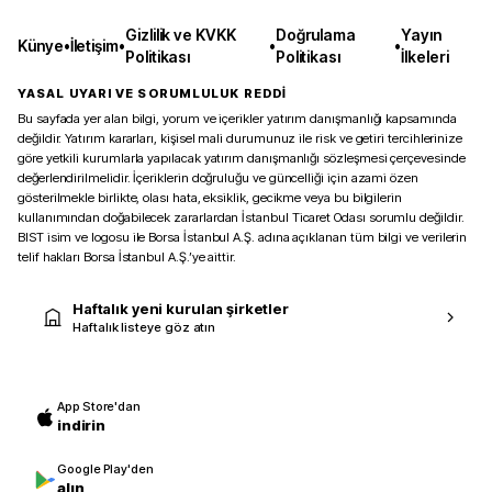
Gizlilik ve KVKK
Doğrulama
Yayın
Künye
•
İletişim
•
•
•
Politikası
Politikası
İlkeleri
YASAL UYARI VE SORUMLULUK REDDİ
Bu sayfada yer alan bilgi, yorum ve içerikler yatırım danışmanlığı kapsamında
değildir. Yatırım kararları, kişisel mali durumunuz ile risk ve getiri tercihlerinize
göre yetkili kurumlarla yapılacak yatırım danışmanlığı sözleşmesi çerçevesinde
değerlendirilmelidir. İçeriklerin doğruluğu ve güncelliği için azami özen
gösterilmekle birlikte, olası hata, eksiklik, gecikme veya bu bilgilerin
kullanımından doğabilecek zararlardan İstanbul Ticaret Odası sorumlu değildir.
BIST isim ve logosu ile Borsa İstanbul A.Ş. adına açıklanan tüm bilgi ve verilerin
telif hakları Borsa İstanbul A.Ş.’ye aittir.
Haftalık yeni kurulan şirketler
Haftalık listeye göz atın
App Store'dan
indirin
Google Play'den
alın