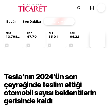
Bugün
Son Dakika
Finans
EKSTRA
BIST
USD
EUR
GBP
13.798,82
47,70
55,01
64,22
PİYASA
VERİLERİ
+0,70%
+0,16%
-0,01%
+0,08%
Teknoloji
Tesla'nın 2024'ün son
çeyreğinde teslim ettiği
otomobil sayısı beklentilerin
gerisinde kaldı