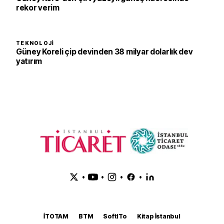
rekor verim
TEKNOLOJI
Güney Koreli çip devinden 38 milyar dolarlık dev
yatırım
•
•
•
•
İTOTAM
BTM
SoftITo
Kitap İstanbul