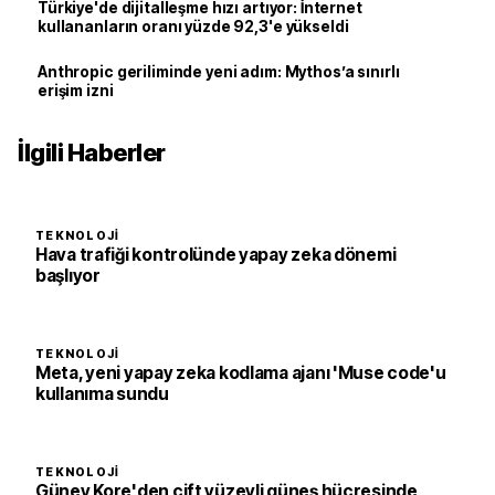
Türkiye'de dijitalleşme hızı artıyor: İnternet
kullananların oranı yüzde 92,3'e yükseldi
Anthropic geriliminde yeni adım: Mythos’a sınırlı
erişim izni
İlgili Haberler
TEKNOLOJI
Hava trafiği kontrolünde yapay zeka dönemi
başlıyor
TEKNOLOJI
Meta, yeni yapay zeka kodlama ajanı 'Muse code'u
kullanıma sundu
TEKNOLOJI
Güney Kore'den çift yüzeyli güneş hücresinde