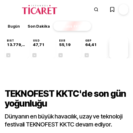
Bugün
Son Dakika
Finans
EKSTRA
BIST
USD
EUR
GBP
13.779,39
47,71
55,19
64,41
PİYASA
VERİLERİ
-0,14%
+0,18%
+0,32%
+0,38%
Teknoloji
TEKNOFEST KKTC'de son gün
yoğunluğu
Dünyanın en büyük havacılık, uzay ve teknoloji
festivali TEKNOFEST KKTC devam ediyor.