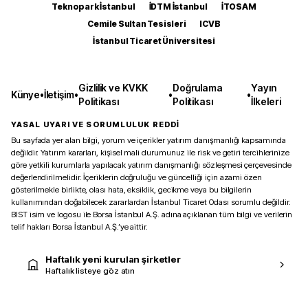
Teknopark İstanbul
İDTM İstanbul
İTOSAM
Cemile Sultan Tesisleri
ICVB
İstanbul Ticaret Üniversitesi
Gizlilik ve KVKK
Doğrulama
Yayın
Künye
•
İletişim
•
•
•
Politikası
Politikası
İlkeleri
YASAL UYARI VE SORUMLULUK REDDİ
Bu sayfada yer alan bilgi, yorum ve içerikler yatırım danışmanlığı kapsamında
değildir. Yatırım kararları, kişisel mali durumunuz ile risk ve getiri tercihlerinize
göre yetkili kurumlarla yapılacak yatırım danışmanlığı sözleşmesi çerçevesinde
değerlendirilmelidir. İçeriklerin doğruluğu ve güncelliği için azami özen
gösterilmekle birlikte, olası hata, eksiklik, gecikme veya bu bilgilerin
kullanımından doğabilecek zararlardan İstanbul Ticaret Odası sorumlu değildir.
BIST isim ve logosu ile Borsa İstanbul A.Ş. adına açıklanan tüm bilgi ve verilerin
telif hakları Borsa İstanbul A.Ş.’ye aittir.
Haftalık yeni kurulan şirketler
Haftalık listeye göz atın