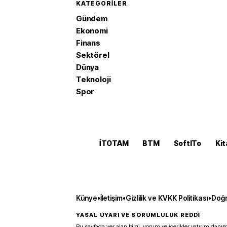
KATEGORILER
Gündem
Ekonomi
Finans
Sektörel
Dünya
Teknoloji
Spor
İTOTAM
BTM
SoftITo
Kit
Künye
•
İletişim
•
Gizlilik ve KVKK Politikası
•
Doğr
YASAL UYARI VE SORUMLULUK REDDİ
Bu sayfada yer alan bilgi, yorum ve içerikler yatırım danışm