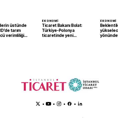
I
EKONOMI
EKONOMI
ilerin üstünde
Ticaret Bakanı Bolat:
Beklentil
BD’de tarım
Türkiye-Polonya
yükselec
ücü verimliliği
ticaretinde yeni
yönündey
eyrekte yüzde
hedef 15 milyar dolar
Bölgesi'
perakend
haziranda
•
•
•
•