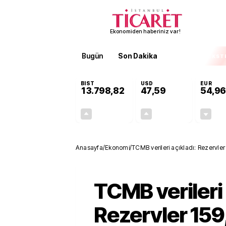
Ekonomiden haberiniz var!
Bugün
Son Dakika
Finans
EKST
BIST
USD
EUR
13.798,82
47,59
54,96
+0,70%
+0,06%
95,68
0,03
Anasayfa
/
Ekonomi
/
TCMB verileri açıkladı: Rezervler
TCMB verileri 
Rezervler 159