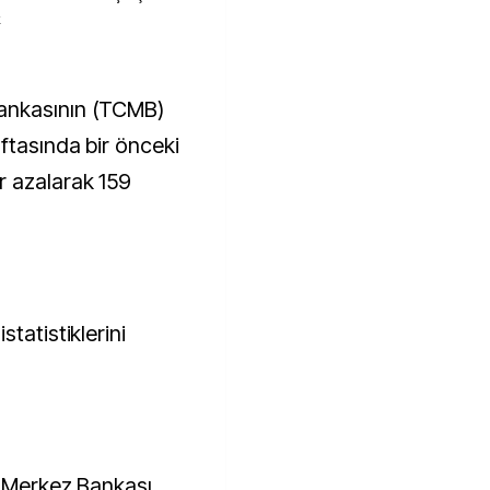
k
ftasında bir önceki
r azalarak 159
tatistiklerini
a Merkez Bankası