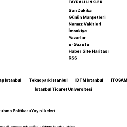
FAYDALI LINKLER
Son Dakika
Günün Manşetleri
Namaz Vakitleri
İmsakiye
Yazarlar
e-Gazete
Haber Site Haritası
RSS
ap İstanbul
Teknopark İstanbul
İDTM İstanbul
İTOSA
İstanbul Ticaret Üniversitesi
ulama Politikası
•
Yayın İlkeleri
anlığı kapsamında değildir. Yatırım kararları, kişisel