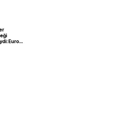
er
eği
di: Euro
nde
e satışlar
 geriledi