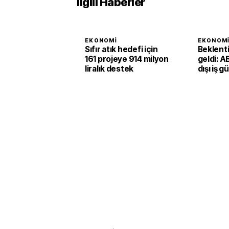
İlgili Haberler
EKONOMI
EKONOM
Sıfır atık hedefi için
Beklent
161 projeye 914 milyon
geldi: A
liralık destek
dışı iş g
ikinci ç
1,4 arttı