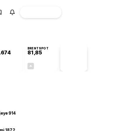
ÜYE
CANLI BORSA
Girişi
BRENTSPOT
.674
81,85
PİYASA
VERİLERİ
+0,22%
+3,73%
+0,00
2,94
ojeye 914
mi 187,2