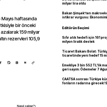
milyar lira oldu
Bakan Şimşek’ten makroek
istikrar vurgusu: Ekonomim
6 Mayıs haftasında
dayanıklılığını daha da güç
tkisiyle bir önceki
Editörün Seçimi
 azalarak 159 milyar
Sıfır atık hedefi için 161 pr
ltın rezervleri 105,9
milyon liralık destek
Ticaret Bakanı Bolat: Türk
ticaretinde yeni hedef 15 mi
N
Emekliye 3 bin 552 TL'lik ma
geri sayım: Ödemeler 7 Ağu
CAATSA sonrası Türkiye kü
fonların radarına girecek
finansa yeni eşik
Kaynak ekle
Nasıl çalışır?
›