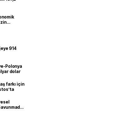
onomik
izin
lendirdik
ojeye 914
iye-Polonya
lyar dolar
aş farkı için
stos’ta
resel
! Savunmadan