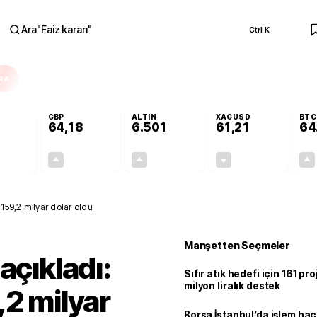
Ara
"
Faiz kararı
"
Ctrl K
RA
GBP
ALTIN
XAGUSD
BTC
64,18
6.501
61,21
64
-0,09%
+0,14%
+0,08%
-1,34%
-0,05
0,09
5,41
-0,83
 159,2 milyar dolar oldu
Manşetten Seçmeler
açıkladı:
Sıfır atık hedefi için 161 pr
milyon liralık destek
,2 milyar
Borsa İstanbul’da işlem hac