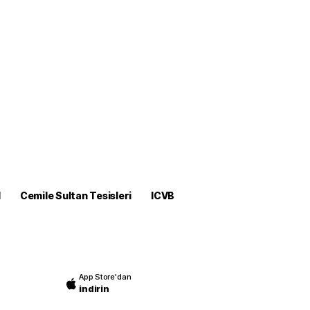
M
Cemile Sultan Tesisleri
ICVB
App Store'dan
indirin