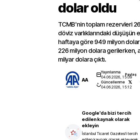
dolar oldu
TCMB'nin toplam rezervleri 2
döviz varlıklarındaki düşüşün e
haftaya göre 949 milyon dolar
226 milyon dolara gerilerken, a
milyar dolara çıktı.
Yayınlanma
Paylaş
04.06.2026, 15:09
AA
Güncellenme
04.06.2026, 15:12
Google'da bizi tercih
edilen kaynak olarak
ekleyin
İstanbul Ticaret Gazetesi
'i tercih
edilen kaynak olarak ekleyerek