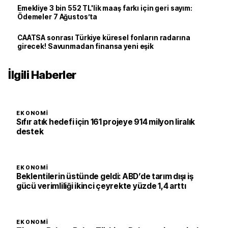
Emekliye 3 bin 552 TL'lik maaş farkı için geri sayım:
Ödemeler 7 Ağustos’ta
CAATSA sonrası Türkiye küresel fonların radarına
girecek! Savunmadan finansa yeni eşik
İlgili Haberler
EKONOMI
Sıfır atık hedefi için 161 projeye 914 milyon liralık
destek
EKONOMI
Beklentilerin üstünde geldi: ABD’de tarım dışı iş
gücü verimliliği ikinci çeyrekte yüzde 1,4 arttı
EKONOMI