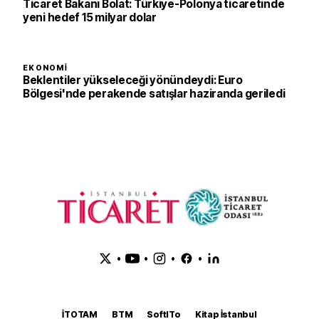
Ticaret Bakanı Bolat: Türkiye-Polonya ticaretinde
yeni hedef 15 milyar dolar
EKONOMI
Beklentiler yükseleceği yönündeydi: Euro
Bölgesi'nde perakende satışlar haziranda geriledi
•
•
•
•
İTOTAM
BTM
SoftITo
Kitap İstanbul