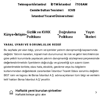
Teknopark İstanbul
İDTM İstanbul
İTOSAM
Cemile Sultan Tesisleri
ICVB
İstanbul Ticaret Üniversitesi
Gizlilik ve KVKK
Doğrulama
Yayın
Künye
•
İletişim
•
•
•
Politikası
Politikası
İlkeleri
YASAL UYARI VE SORUMLULUK REDDİ
Bu sayfada yer alan bilgi, yorum ve içerikler yatırım danışmanlığı kapsamında
değildir. Yatırım kararları, kişisel mali durumunuz ile risk ve getiri tercihlerinize
göre yetkili kurumlarla yapılacak yatırım danışmanlığı sözleşmesi çerçevesinde
değerlendirilmelidir. İçeriklerin doğruluğu ve güncelliği için azami özen
gösterilmekle birlikte, olası hata, eksiklik, gecikme veya bu bilgilerin
kullanımından doğabilecek zararlardan İstanbul Ticaret Odası sorumlu değildir.
BIST isim ve logosu ile Borsa İstanbul A.Ş. adına açıklanan tüm bilgi ve verilerin
telif hakları Borsa İstanbul A.Ş.’ye aittir.
Haftalık yeni kurulan şirketler
Haftalık listeye göz atın