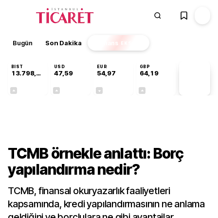
Bugün
Son Dakika
Finans
EKSTRA
BIST
USD
EUR
GBP
13.798,82
47,59
54,97
64,19
PİYASA
VERİLERİ
+0,70%
+0,05%
-0,08%
+0,15%
Ekonomi
TCMB örnekle anlattı: Borç
yapılandırma nedir?
TCMB, finansal okuryazarlık faaliyetleri
kapsamında, kredi yapılandırmasının ne anlama
geldiğini ve borçlulara ne gibi avantajlar