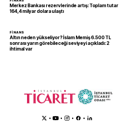
FINANS
Merkez Bankası rezervlerinde artış: Toplam tutar
164,4 milyar dolara ulaştı
FINANS
Altın neden yükseliyor? İslam Memiş 6.500 TL
sonrası yarın görebileceği seviyeyi açıkladı: 2
ihtimal var
•
•
•
•