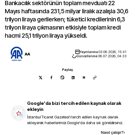
Bankacılık sektörünün toplam mevduatı 22
Mayıs haftasında 231,5 milyar liralık azalışla 30,6
trilyon liraya gerilerken; tüketici kredilerinin 6,3
trilyon liraya çıkmasının etkisiyle toplam kredi
hacmi 25,1 trilyon liraya yükseldi.
Yayınlanma
03.06.2026, 15:41
AA
Güncellenme
06.07.2026, 04:33
Paylaş
N
Google'da bizi tercih edilen kaynak olarak
ekleyin
İstanbul Ticaret Gazetesi
'i tercih edilen kaynak olarak
ekleyerek haberlerimizi Google'da daha sık görebilirsiniz.
Kaynak ekle
Nasıl çalışır?
›