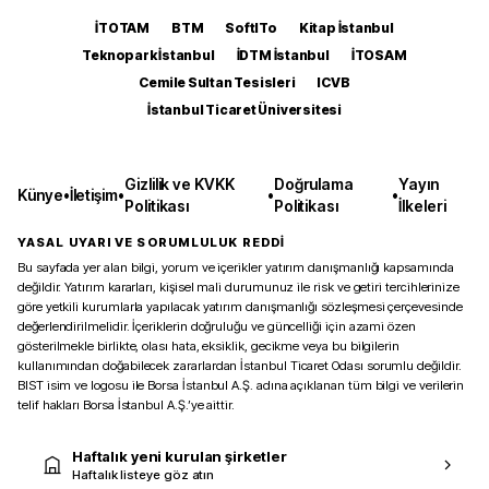
İTOTAM
BTM
SoftITo
Kitap İstanbul
Teknopark İstanbul
İDTM İstanbul
İTOSAM
Cemile Sultan Tesisleri
ICVB
İstanbul Ticaret Üniversitesi
Gizlilik ve KVKK
Doğrulama
Yayın
Künye
•
İletişim
•
•
•
Politikası
Politikası
İlkeleri
YASAL UYARI VE SORUMLULUK REDDİ
Bu sayfada yer alan bilgi, yorum ve içerikler yatırım danışmanlığı kapsamında
değildir. Yatırım kararları, kişisel mali durumunuz ile risk ve getiri tercihlerinize
göre yetkili kurumlarla yapılacak yatırım danışmanlığı sözleşmesi çerçevesinde
değerlendirilmelidir. İçeriklerin doğruluğu ve güncelliği için azami özen
gösterilmekle birlikte, olası hata, eksiklik, gecikme veya bu bilgilerin
kullanımından doğabilecek zararlardan İstanbul Ticaret Odası sorumlu değildir.
BIST isim ve logosu ile Borsa İstanbul A.Ş. adına açıklanan tüm bilgi ve verilerin
telif hakları Borsa İstanbul A.Ş.’ye aittir.
Haftalık yeni kurulan şirketler
Haftalık listeye göz atın