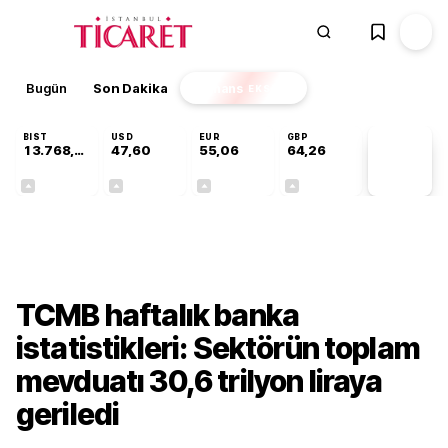
Bugün
Son Dakika
Finans
EKSTRA
BIST
USD
EUR
GBP
13.768,18
47,60
55,06
64,26
PİYASA
VERİLERİ
+0,47%
+0,06%
+0,10%
+0,25%
Finans
TCMB haftalık banka
istatistikleri: Sektörün toplam
mevduatı 30,6 trilyon liraya
geriledi