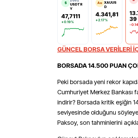
Döviz
XAUUS
$
Au
USDTR
D
Y
13.
4.341,81
47,7111
39
+2.17%
+0.19%
-0.1
Ons Altın
Dolar
BIST
GÜNCEL BORSA VERİLERİ İ
BORSADA 14.500 PUAN ÇOK
Peki borsada yeni rekor kapıd
Cumhuriyet Merkez Bankası f
indirir? Borsada kritik eşiğin 
seviyesinde olduğunu söyleye
Paksoy, son tahminlerini açıkl