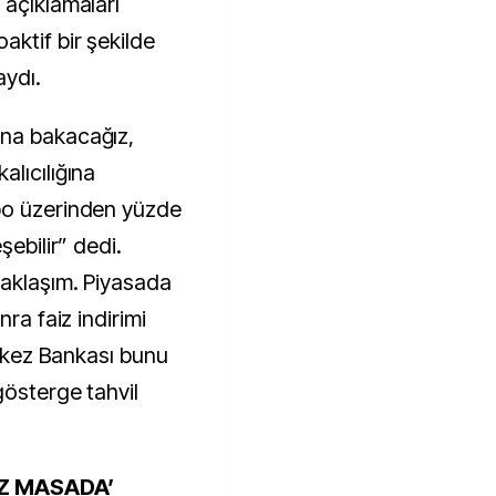
 açıklamaları
aktif bir şekilde
aydı.
na bakacağız,
lıcılığına
po üzerinden yüzde
şebilir” dedi.
yaklaşım. Piyasada
nra faiz indirimi
erkez Bankası bunu
gösterge tahvil
Z MASADA’