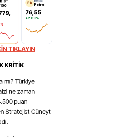
Emtia
BIST
Pb
Petrol
100
76,55
779,
+2.09%
4%
BRENTSPOT
 100
ÇİN TIKLAYIN
 KRİTİK
a mı? Türkiye
aizi ne zaman
14.500 puan
n Stratejist Cüneyt
adı.