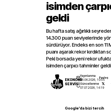
isimden çarpı
geldi
Bu hafta satış ağırlıklı seyred
14.300 puan seviyelerinde yön 
sürdürüyor. Endeks en son 11 
puanı aşarak rekor kırdıktan so
Peki borsada yeni rekor ufuk
isimden çarpıcı tahminler geldi
Yayınlanma
Paylaş
EKONOMİ
26.06.2026, 10:55
SERVİSİ
Güncellenme
07.07.2026, 14:19
Google'da bizi tercih