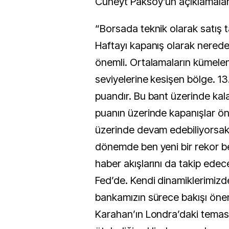
Cüneyt Paksoy’un açıklamaları
“Borsada teknik olarak satış t
Haftayı kapanış olarak nerede
önemli. Ortalamaların kümelen
seviyelerine kesişen bölge. 1
puandır. Bu bant üzerinde kal
puanın üzerinde kapanışlar ön
üzerinde devam edebiliyorsa
dönemde ben yeni bir rekor be
haber akışlarını da takip ede
Fed’de. Kendi dinamiklerimiz
bankamızın sürece bakışı önem
Karahan’ın Londra’daki temasla