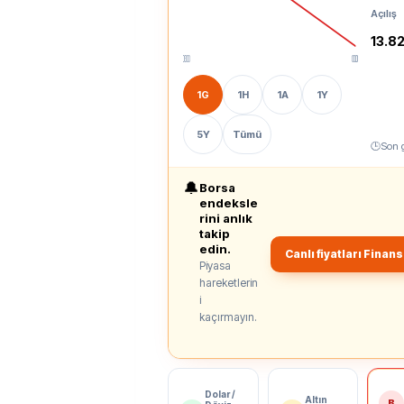
Açılış
13.82
00:00
00:00
00:00
00:00
00:00
1G
1H
1A
1Y
5Y
Tümü
🕒
Son 
🔔
Borsa
endeksle
rini anlık
takip
edin.
Canlı fiyatları Finan
Piyasa
hareketlerin
i
kaçırmayın.
Dolar /
Altın
B