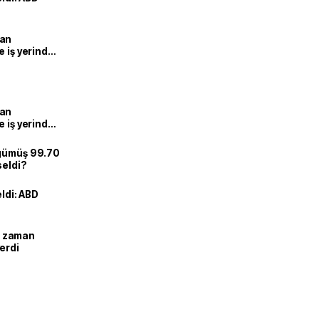
man
e iş yerinde
man
e iş yerinde
 gümüş 99.70
seldi?
eldi: ABD
ne zaman
erdi