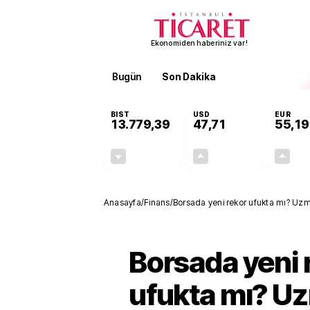
Ekonomiden haberiniz var!
Bugün
Son Dakika
Finans
EKST
BIST
USD
EUR
13.779,39
47,71
55,19
-0,14%
+0,18%
-19,42
0,09
Anasayfa
/
Finans
/
Borsada yeni rekor ufukta mı? Uzm
Borsada yeni 
ufukta mı? U