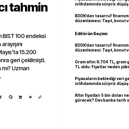
cı tahmin
istihdamında sürpriz düşüş
BDDK’dan tasarruf finans
düzenlemesi: Taşıt, konut v
limitler değişti
Editörün Seçimi
en BIST 100 endeksi
arayışını
BDDK’dan tasarruf finans
düzenlemesi: Taşıt, konut v
Mayıs’ta 15.200
limitler değişti
nra geri çekilmişti.
Gram altın 6.704 TL, gram
TL oldu: Fiyatlar neden yük
ta mı? Uzman
.
Piyasaların beklediği veri g
istihdamında sürpriz düşüş
Altın fiyatları 5 bin doları 
N
görecek? Dev banka tarih v