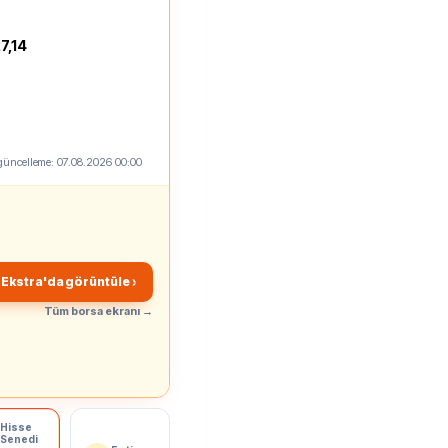
7,14
güncelleme:
07.08.2026 00:00
s Ekstra'da görüntüle ›
Tüm borsa ekranı →
Hisse
Senedi