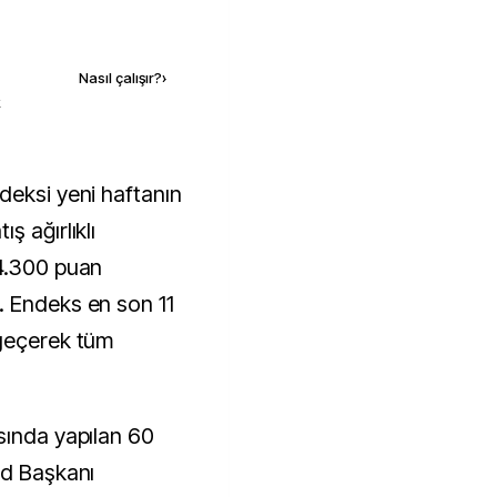
Kaynak ekle
Nasıl çalışır?
›
k
ş ağırlıklı
14.300 puan
. Endeks en son 11
 geçerek tüm
sında yapılan 60
ed Başkanı