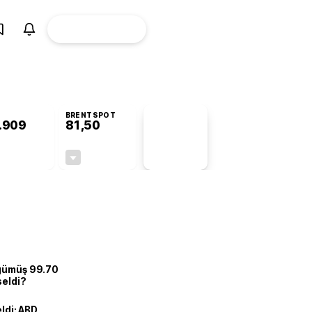
ÜYE
CANLI BORSA
Girişi
BRENTSPOT
.909
81,50
PİYASA
VERİLERİ
+0,75%
-1,55%
+0,00
-1,28
 gümüş 99.70
seldi?
eldi: ABD