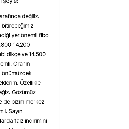
 şöyle:
arafında değiliz.
 bitireceğimiz
diği yer önemli fibo
3.800-14.200
abildikçe ve 14.500
emli. Oranın
k önümüzdeki
klerim. Özellikle
ceğiz. Gözümüz
de de bizim merkez
li. Sayın
rda faiz indirimini