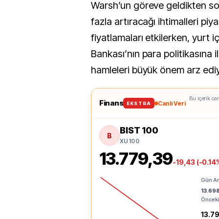
Warsh’un göreve geldikten son
fazla artıracağı ihtimalleri piy
fiyatlamaları etkilerken, yurt
Bankası’nın para politikasına il
hamleleri büyük önem arz ediy
Bu içerik can
Finans
Canlı Veri
EKSTRA
BIST 100
B
XU100
13.779,39
-19,43 (-0.14
Gün Ar
13.69
Önceki
13.7