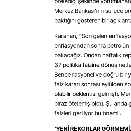
ötelediği şeklinde yorumlanan
Merkez Bankası’nın sürece pro
baktığını gösteren bir açıklam
Karahan, “Son gelen enflasyo
enflasyondan sonra petrolün ka
bakacağız. Ondan haftalık re
37 politika faizine dönüş netle
Bence rasyonel ve doğru bir 
faiz kararı sonrası eylülden so
olabilir beklentisi gelmişti. M
biraz ötelemiş oldu. Şu anda 
faizleri geriliyor bu önemli.
‘YENİ REKORLAR GÖRMEMİ