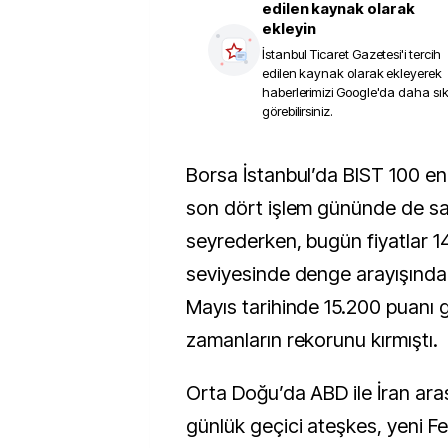
edilen kaynak olarak
ekleyin
İstanbul Ticaret Gazetesi
'i tercih
edilen kaynak olarak ekleyerek
haberlerimizi Google'da daha sı
görebilirsiniz.
Borsa İstanbul’da BIST 100 endeksi yeni haftanın
son dört işlem gününde de satı
seyrederken, bugün fiyatlar 
seviyesinde denge arayışında
Mayıs tarihinde 15.200 puanı
zamanların rekorunu kırmıştı.
Orta Doğu’da ABD ile İran ara
günlük geçici ateşkes, yeni F