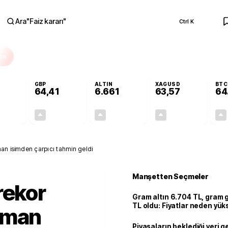
Ara
"
Faiz kararı
"
Ctrl K
RA
GBP
ALTIN
XAGUSD
BTC
64,41
6.661
63,57
64
+0,32%
+0,38%
+2,59%
+3,37%
0,18
0,24
167,96
2,07
an isimden çarpıcı tahmin geldi
Manşetten Seçmeler
rekor
Gram altın 6.704 TL, gram
TL oldu: Fiyatlar neden yük
zman
Piyasaların beklediği veri g