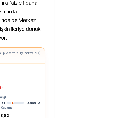
ra faizleri daha
asalarda
 içinde de Merkez
işkin ileriye dönük
or.
lı piyasa verisi içermektedir.
i
%)
alığı
8,81
13.956,18
 Kapanış
98,82