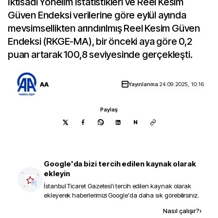
İktisadi Yönelim İstatistikleri ve Reel Kesim
Güven Endeksi verilerine göre eylül ayında
mevsimsellikten arındırılmış Reel Kesim Güven
Endeksi (RKGE-MA), bir önceki aya göre 0,2
puan artarak 100,8 seviyesinde gerçekleşti.
AA
Yayınlanma
24.09.2025, 10:16
Paylaş
N
Google'da bizi tercih edilen kaynak olarak
ekleyin
İstanbul Ticaret Gazetesi
'i tercih edilen kaynak olarak
ekleyerek haberlerimizi Google'da daha sık görebilirsiniz.
Kaynak ekle
Nasıl çalışır?
›