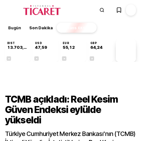
Bugün
Son Dakika
Finans
EKSTRA
BIST
USD
EUR
GBP
13.703,13
47,59
55,12
64,24
PİYASA
VERİLERİ
+0,11%
+0,04%
+0,19%
+0,22%
Ekonomi
TCMB açıkladı: Reel Kesim
Güven Endeksi eylülde
yükseldi
Türkiye Cumhuriyet Merkez Bankası'nın (TCMB)