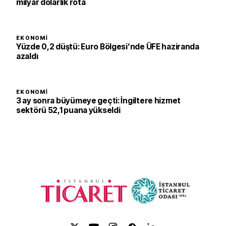
milyar dolarlık rota
EKONOMI
Yüzde 0,2 düştü: Euro Bölgesi’nde ÜFE haziranda
azaldı
EKONOMI
3 ay sonra büyümeye geçti: İngiltere hizmet
sektörü 52,1 puana yükseldi