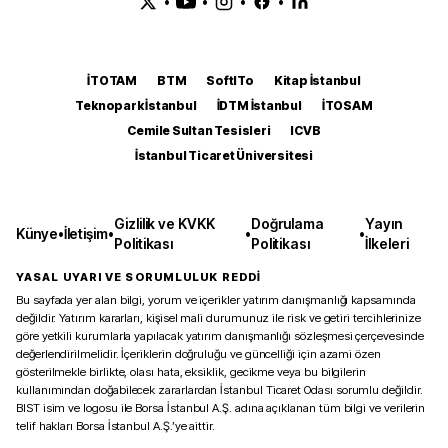
•
•
•
•
İTOTAM
BTM
SoftITo
Kitap İstanbul
Teknopark İstanbul
İDTM İstanbul
İTOSAM
Cemile Sultan Tesisleri
ICVB
İstanbul Ticaret Üniversitesi
Gizlilik ve KVKK
Doğrulama
Yayın
Künye
•
İletişim
•
•
•
Politikası
Politikası
İlkeleri
YASAL UYARI VE SORUMLULUK REDDİ
Bu sayfada yer alan bilgi, yorum ve içerikler yatırım danışmanlığı kapsamında
değildir. Yatırım kararları, kişisel mali durumunuz ile risk ve getiri tercihlerinize
göre yetkili kurumlarla yapılacak yatırım danışmanlığı sözleşmesi çerçevesinde
değerlendirilmelidir. İçeriklerin doğruluğu ve güncelliği için azami özen
gösterilmekle birlikte, olası hata, eksiklik, gecikme veya bu bilgilerin
kullanımından doğabilecek zararlardan İstanbul Ticaret Odası sorumlu değildir.
BIST isim ve logosu ile Borsa İstanbul A.Ş. adına açıklanan tüm bilgi ve verilerin
telif hakları Borsa İstanbul A.Ş.’ye aittir.