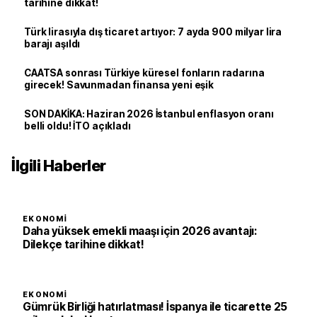
tarihine dikkat!
Türk lirasıyla dış ticaret artıyor: 7 ayda 900 milyar lira
barajı aşıldı
CAATSA sonrası Türkiye küresel fonların radarına
girecek! Savunmadan finansa yeni eşik
SON DAKİKA: Haziran 2026 İstanbul enflasyon oranı
belli oldu! İTO açıkladı
İlgili Haberler
EKONOMI
Daha yüksek emekli maaşı için 2026 avantajı:
Dilekçe tarihine dikkat!
EKONOMI
Gümrük Birliği hatırlatması! İspanya ile ticarette 25