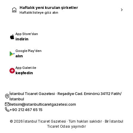
Haftalık yeni kurulan şirketler
Haftalık listeye göz atın
App Store'dan
indirin
Google Play'den
alın
App Galeri ile
keşfedin
İstanbul Ticaret Gazetesi · Reşadiye Cad. Eminönü 34112 Fatih/
İstanbul
iletisim@istanbulticaretgazetesi.com
+90 212 467 65 15
© 2026 İstanbul Ticaret Gazetesi · Tüm hakları saklıdır · Bir İstanbul
Ticaret Odası yayınıdır