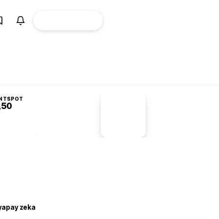
ÜYE
CANLI BORSA
Girişi
NTSPOT
,50
PİYASA
VERİLERİ
-1,55%
-1,28
 yapay zeka