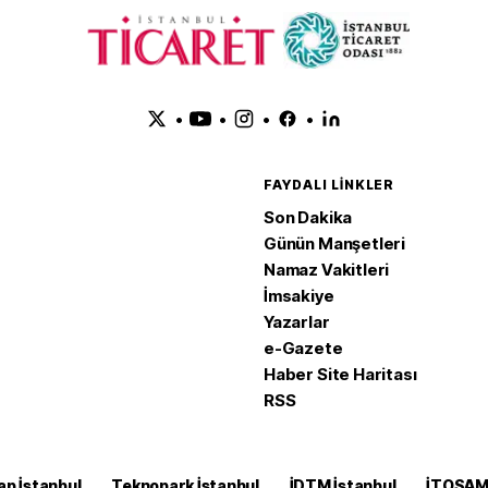
•
•
•
•
FAYDALI LINKLER
Son Dakika
Günün Manşetleri
Namaz Vakitleri
İmsakiye
Yazarlar
e-Gazete
Haber Site Haritası
RSS
ap İstanbul
Teknopark İstanbul
İDTM İstanbul
İTOSA