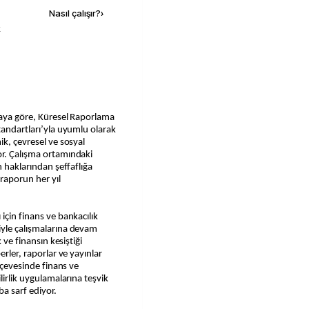
Nasıl çalışır?
›
k
maya göre, Küresel Raporlama
tandartları’yla uyumlu olarak
ik, çevresel ve sosyal
or. Çalışma ortamındaki
n haklarından şeffaflığa
 raporun her yıl
için finans ve bankacılık
iyle çalışmalarına devam
 ve finansın kesiştiği
erler, raporlar ve yayınlar
erçevesinde finans ve
lirlik uygulamalarına teşvik
ba sarf ediyor.