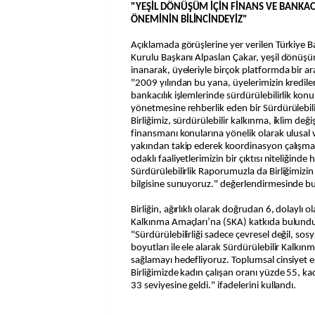
"YEŞİL DÖNÜŞÜM İÇİN FİNANS VE BANKA
ÖNEMİNİN BİLİNCİNDEYİZ"
Açıklamada görüşlerine yer verilen Türkiye Ba
Kurulu Başkanı Alpaslan Çakar, yeşil dönüşüm 
inanarak, üyeleriyle birçok platformda bir ara
"2009 yılından bu yana, üyelerimizin kredile
bankacılık işlemlerinde sürdürülebilirlik konul
yönetmesine rehberlik eden bir Sürdürülebil
Birliğimiz, sürdürülebilir kalkınma, iklim değiş
finansmanı konularına yönelik olarak ulusal 
yakından takip ederek koordinasyon çalışmala
odaklı faaliyetlerimizin bir çıktısı niteliğinde h
Sürdürülebilirlik Raporumuzla da Birliğimizin
bilgisine sunuyoruz." değerlendirmesinde b
Birliğin, ağırlıklı olarak doğrudan 6, dolaylı 
Kalkınma Amaçları’na (SKA) katkıda bulund
"Sürdürülebilirliği sadece çevresel değil, so
boyutları ile ele alarak Sürdürülebilir Kalkın
sağlamayı hedefliyoruz. Toplumsal cinsiyet e
Birliğimizde kadın çalışan oranı yüzde 55, ka
33 seviyesine geldi." ifadelerini kullandı.