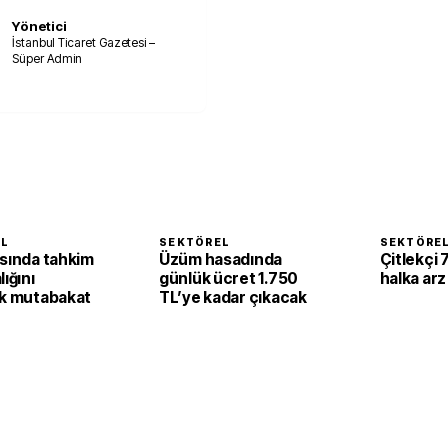
Yönetici
İstanbul Ticaret Gazetesi –
Süper Admin
EL
SEKTÖREL
SEKTÖRE
asında tahkim
Üzüm hasadında
Çitlekçi 
lığını
günlük ücret 1.750
halka arz
ak mutabakat
TL’ye kadar çıkacak