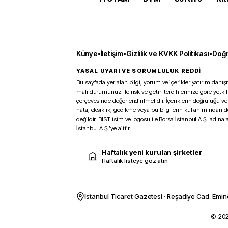
Künye
•
İletişim
•
Gizlilik ve KVKK Politikası
•
Doğr
YASAL UYARI VE SORUMLULUK REDDİ
Bu sayfada yer alan bilgi, yorum ve içerikler yatırım danışm
mali durumunuz ile risk ve getiri tercihlerinize göre yetk
çerçevesinde değerlendirilmelidir. İçeriklerin doğruluğu ve
hata, eksiklik, gecikme veya bu bilgilerin kullanımından 
değildir. BIST isim ve logosu ile Borsa İstanbul A.Ş. adına a
İstanbul A.Ş.’ye aittir.
Haftalık yeni kurulan şirketler
Haftalık listeye göz atın
İstanbul Ticaret Gazetesi · Reşadiye Cad. Emin
© 2026