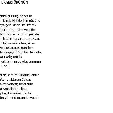
CILIK SEKTÖRÜNÜN
nkalar Birliği Yönetim
için iş birliklerinin gücüne
ya geldiklerini belirterek,
ndirme süreçleri ve diğer
arını sistematik bir şekilde
irlik Çalışma Grubumuz var.
ikliği ile mücadele, iklim
ve uluslararası gündemi
rı yapıyor. Sürdürülebilirlik
azırladığımız ilk
 yaklaşımını paydaşlarımızın
ulundu.
olarak ise tüm Sürdürülebilir
uğunu aktaran Çakar,
syal ve yönetişimsel tüm
ma Amaçları’na katkı
şitliği kapsamında da
dın yönetici oranı da yüzde