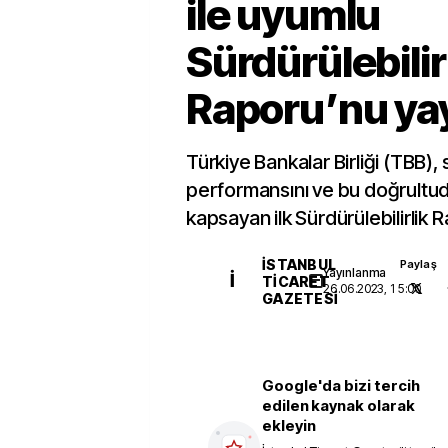
ile uyumlu
Sürdürülebilir
Raporu’nu ya
Türkiye Bankalar Birliği (TBB), s
performansını ve bu doğrultud
kapsayan ilk Sürdürülebilirlik 
İSTANBUL
Paylaş
Yayınlanma
İ
TICARET
26.06.2023, 15:00
GAZETESI
Google'da bizi tercih
edilen kaynak olarak
ekleyin