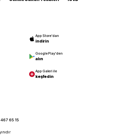
App Store'dan
indirin
Google Play'den
alın
App Galeri ile
keşfedin
 467 65 15
yınıdır