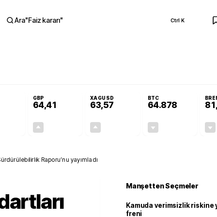
Ara
"
Faiz kararı
"
Ctrl K
RA
 Resmi Gazete'de!
Öğrenci affı ve ek sınav hakkı Resmi Gazete'de!
GBP
XAGUSD
BTC
BRE
64,41
63,57
64.878
81
+0,32%
+0,38%
+3,37%
-0,18%
0,18
0,24
2,07
+0,00
Sürdürülebilirlik Raporu’nu yayımladı
Manşetten Seçmeler
dartları
Kamuda verimsizlik riskine
freni