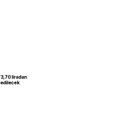
L
73,70 liradan
 edilecek