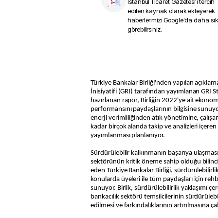
İstanbul Ticaret Gazetesi
'i tercih
edilen kaynak olarak ekleyerek
haberlerimizi Google'da daha sı
görebilirsiniz.
Türkiye Bankalar Birliği'nden yapılan açıkla
İnisiyatifi (GRI) tarafından yayımlanan GRI S
hazırlanan rapor, Birliğin 2022'ye ait ekonom
performansını paydaşlarının bilgisine sunuy
enerji verimliliğinden atık yönetimine, çalışa
kadar birçok alanda takip ve analizleri içeren
yayımlanması planlanıyor.
Sürdürülebilir kalkınmanın başarıya ulaşması 
sektörünün kritik öneme sahip olduğu bilinc
eden Türkiye Bankalar Birliği, sürdürülebilirlik
konularda üyeleri ile tüm paydaşları için rehb
sunuyor. Birlik, sürdürülebilirlik yaklaşımı ç
bankacılık sektörü temsilcilerinin sürdürülebi
edilmesi ve farkındalıklarının artırılmasına ça