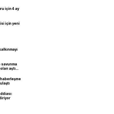
u için 4 ay
si için yeni
kalkınmayı
ne savunma
oları aştı
k haberleşme
 ulaştı
ddiası:
diriyor