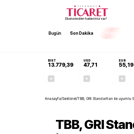
Ekonomiden haberiniz var!
Bugün
Son Dakika
Finans
EKST
SON DAKİKA
Öğrenci affı ve ek sınav hakkı
BIST
USD
EUR
13.779,39
47,71
55,19
-0,14%
+0,18%
-19,42
0,09
Anasayfa
/
Sektörel
/
TBB, GRI Standartları ile uyumlu 
TBB, GRI Stan