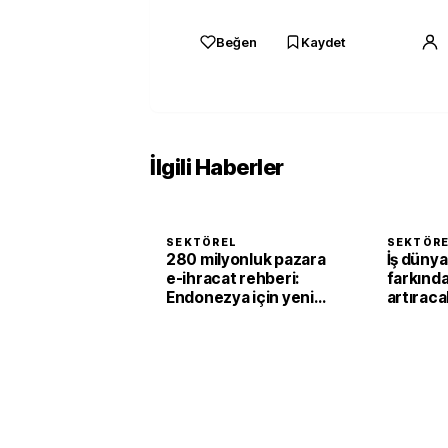
Beğen
Kaydet
İlgili Haberler
SEKTÖREL
SEKTÖR
280 milyonluk pazara
İş düny
e-ihracat rehberi:
farkında
Endonezya için yeni
artırac
çalışma