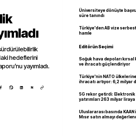
Üniversiteye dönüşte başvur
lik
süre tanındı
yımladı
Türkiye'den AB vize serbesti
hamle
Editörün Seçimi
ürdürülebilirlik
aki hedeflerini
Soğuk hava depoları kırsal 
ve ihracatı güçlendiriyor
Raporu’nu yayımladı.
Türkiye'nin NATO ülkeleri
ihracatı artıyor: 6,2 milyar d
milyar doları aştı
N
5G rekor getirdi: Elektroni
yatırımları 263 milyar liraya
Uluslararası basında KAAN i
Mısır satın almayı değerlen
Kaynak ekle