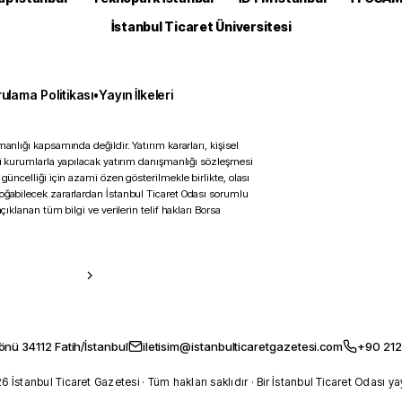
İstanbul Ticaret Üniversitesi
ulama Politikası
•
Yayın İlkeleri
anlığı kapsamında değildir. Yatırım kararları, kişisel
ili kurumlarla yapılacak yatırım danışmanlığı sözleşmesi
 güncelliği için azami özen gösterilmekle birlikte, olası
doğabilecek zararlardan İstanbul Ticaret Odası sorumlu
çıklanan tüm bilgi ve verilerin telif hakları Borsa
önü 34112 Fatih/İstanbul
iletisim@istanbulticaretgazetesi.com
+90 212
 İstanbul Ticaret Gazetesi · Tüm hakları saklıdır · Bir İstanbul Ticaret Odası ya