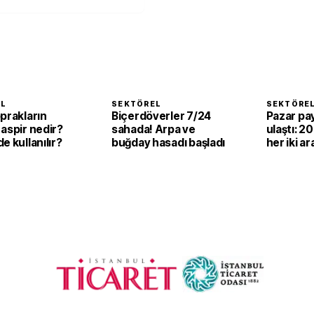
EL
SEKTÖREL
SEKTÖRE
prakların
Biçerdöverler 7/24
Pazar pay
aspir nedir?
sahada! Arpa ve
ulaştı: 2
e kullanılır?
buğday hasadı başladı
her iki ar
elektrikli