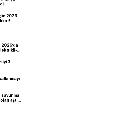
di
için 2026
ikkat!
ı: 2026’da
lektrikli-
iyi 3.
kalkınmayı
ne savunma
oları aştı