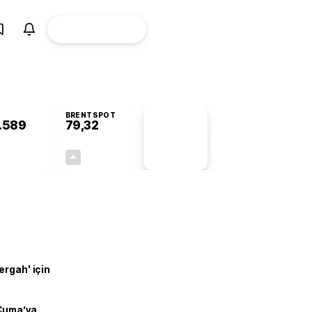
ÜYE
CANLI BORSA
Girişi
BRENTSPOT
.589
79,32
PİYASA
VERİLERİ
+0,38%
+0,52%
+0,00
0,41
ergah' için
 Cuma’ya