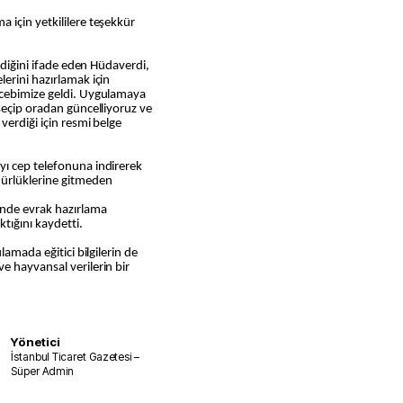
 için yetkililere teşekkür
ildiğini ifade eden Hüdaverdi,
erini hazırlamak için
 cebimize geldi. Uygulamaya
seçip oradan güncelliyoruz ve
verdiği için resmi belge
ı cep telefonuna indirerek
ürlüklerine gitmeden
inde evrak hazırlama
tığını kaydetti.
lamada eğitici bilgilerin de
e hayvansal verilerin bir
Yönetici
İstanbul Ticaret Gazetesi –
Süper Admin