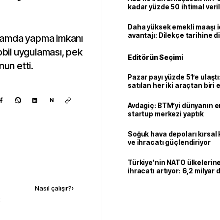
kadar yüzde 50 ihtimal veril
Daha yüksek emekli maaşı 
avantajı: Dilekçe tarihine d
ortamda yapma imkanı
il uygulaması, pek
Editörün Seçimi
nun etti.
Pazar payı yüzde 51’e ulaşt
satılan her iki araçtan biri e
hibrit
N
Avdagiç: BTM’yi dünyanın en 
startup merkezi yaptık
Soğuk hava depoları kırsal 
ve ihracatı güçlendiriyor
Türkiye'nin NATO ülkeleri
Kaynak ekle
ihracatı artıyor: 6,2 milyar d
milyar doları aştı
Nasıl çalışır?
›
k