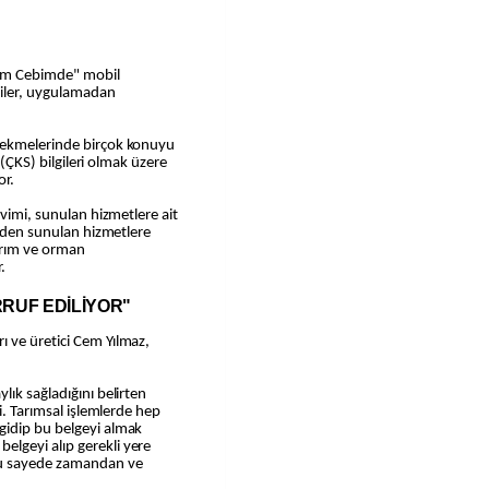
ciler, uygulamadan
sekmelerinde birçok konuyu
i (ÇKS) bilgileri olmak üzere
or.
kvimi, sunulan hizmetlere ait
inden sunulan hizmetlere
tarım ve orman
.
RUF EDİLİYOR"
 ve üretici Cem Yılmaz,
lık sağladığını belirten
i. Tarımsal işlemlerde hep
gidip bu belgeyi almak
lgeyi alıp gerekli yere
bu sayede zamandan ve