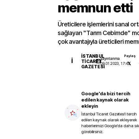
memnun etti
Üreticilere işlemlerini sanal 
sağlayan "Tarım Cebimde" mob
çok avantajıyla üreticileri mem
İSTANBUL
Paylaş
Yayınlanma
İ
TICARET
09.01.2023, 17:41
GAZETESI
Google'da bizi tercih
edilen kaynak olarak
ekleyin
İstanbul Ticaret Gazetesi
'i tercih
edilen kaynak olarak ekleyerek
haberlerimizi Google'da daha sı
görebilirsiniz.