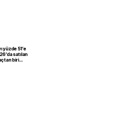
L
ı yüzde 51’e
026’da satılan
açtan biri
-hibrit