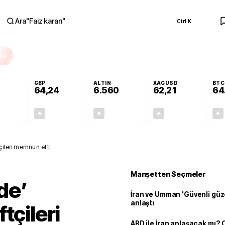
Ara
"
Faiz kararı
"
Ctrl K
RA
GBP
ALTIN
XAGUSD
BTC
64,24
6.560
62,21
64
+0,18%
+0,22%
+0,99%
+0,27%
0,10
0,14
64,16
0,17
ileri memnun etti
Manşetten Seçmeler
de’
İran ve Umman 'Güvenli güz
anlaştı
tçileri
ABD ile İran anlaşacak mı?