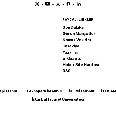
•
•
•
•
FAYDALI LINKLER
Son Dakika
Günün Manşetleri
Namaz Vakitleri
İmsakiye
Yazarlar
e-Gazete
Haber Site Haritası
RSS
ap İstanbul
Teknopark İstanbul
İDTM İstanbul
İTOSA
İstanbul Ticaret Üniversitesi