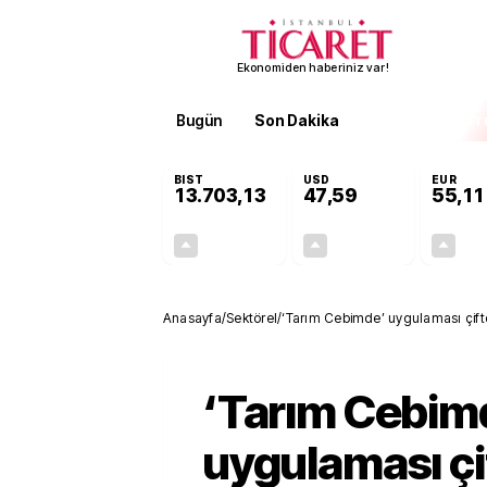
Ekonomiden haberiniz var!
Bugün
Son Dakika
Finans
EKST
BIST
USD
EUR
13.703,13
47,59
55,11
+0,11%
+0,04%
15,20
0,02
Anasayfa
/
Sektörel
/
‘Tarım Cebimde’ uygulaması çiftç
‘Tarım Cebim
uygulaması çif