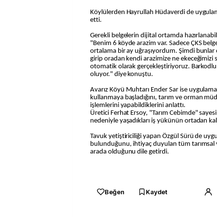
Köylülerden Hayrullah Hüdaverdi de uygulama
etti.
Gerekli belgelerin dijital ortamda hazırlanab
"Benim 6 köyde arazim var. Sadece ÇKS belgel
ortalama bir ay uğraşıyordum. Şimdi bunlar
girip oradan kendi arazimize ne ekeceğimizi 
otomatik olarak gerçekleştiriyoruz. Barkodlu 
oluyor." diye konuştu.
Avarız Köyü Muhtarı Ender Sar ise uygulamay
kullanmaya başladığını, tarım ve orman müd
işlemlerini yapabildiklerini anlattı.
Üretici Ferhat Ersoy, "Tarım Cebimde" sayes
nedeniyle yaşadıkları iş yükünün ortadan kalk
Tavuk yetiştiriciliği yapan Özgül Sürü de uygu
bulunduğunu, ihtiyaç duyulan tüm tarımsal v
arada olduğunu dile getirdi.
Beğen
Kaydet