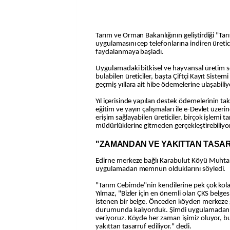
Tarım ve Orman Bakanlığının geliştirdiği "Tarım Cebimde" mobil
uygulamasını cep telefonlarına indiren üreti
faydalanmaya başladı.
Uygulamadaki bitkisel ve hayvansal üretim 
bulabilen üreticiler, başta Çiftçi Kayıt Sistem
geçmiş yıllara ait hibe ödemelerine ulaşabiliy
Yıl içerisinde yapılan destek ödemelerinin ta
eğitim ve yayın çalışmaları ile e-Devlet üzer
erişim sağlayabilen üreticiler, birçok işlemi 
müdürlüklerine gitmeden gerçekleştirebiliyor
"ZAMANDAN VE YAKITTAN TASAR
Edirne merkeze bağlı Karabulut Köyü Muhtarı
uygulamadan memnun olduklarını söyledi.
"Tarım Cebimde"nin kendilerine pek çok kolay
Yılmaz, "Bizler için en önemli olan ÇKS belges
istenen bir belge. Önceden köyden merkeze 
durumunda kalıyorduk. Şimdi uygulamadan be
veriyoruz. Köyde her zaman işimiz oluyor, 
yakıttan tasarruf ediliyor." dedi.