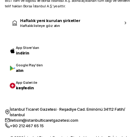
BIST isim ve logosu ile Borsa İstanbul A.Ş. adına açıklanan tüm bilgi ve verilerin
telif hakları Borsa İstanbul A.Ş.’ye aittir.
Haftalık yeni kurulan şirketler
Haftalık listeye göz atın
App Store'dan
indirin
Google Play'den
alın
App Galeri ile
keşfedin
İstanbul Ticaret Gazetesi · Reşadiye Cad. Eminönü 34112 Fatih/
İstanbul
iletisim@istanbulticaretgazetesi.com
+90 212 467 65 15