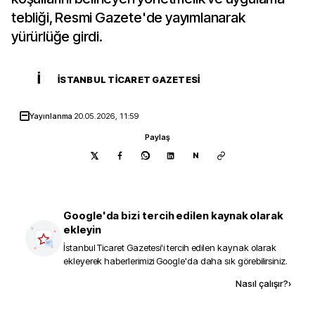
tebliği, Resmi Gazete'de yayımlanarak
yürürlüğe girdi.
İ
İSTANBUL TICARET GAZETESI
Yayınlanma
20.05.2026, 11:59
Paylaş
N
Google'da bizi tercih edilen kaynak olarak
ekleyin
İstanbul Ticaret Gazetesi
'i tercih edilen kaynak olarak
ekleyerek haberlerimizi Google'da daha sık görebilirsiniz.
Kaynak ekle
Nasıl çalışır?
›