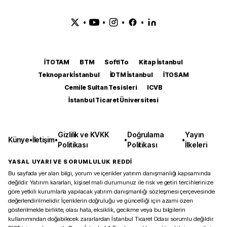
•
•
•
•
İTOTAM
BTM
SoftITo
Kitap İstanbul
Teknopark İstanbul
İDTM İstanbul
İTOSAM
Cemile Sultan Tesisleri
ICVB
İstanbul Ticaret Üniversitesi
Gizlilik ve KVKK
Doğrulama
Yayın
Künye
•
İletişim
•
•
•
Politikası
Politikası
İlkeleri
YASAL UYARI VE SORUMLULUK REDDİ
Bu sayfada yer alan bilgi, yorum ve içerikler yatırım danışmanlığı kapsamında
değildir. Yatırım kararları, kişisel mali durumunuz ile risk ve getiri tercihlerinize
göre yetkili kurumlarla yapılacak yatırım danışmanlığı sözleşmesi çerçevesinde
değerlendirilmelidir. İçeriklerin doğruluğu ve güncelliği için azami özen
gösterilmekle birlikte, olası hata, eksiklik, gecikme veya bu bilgilerin
kullanımından doğabilecek zararlardan İstanbul Ticaret Odası sorumlu değildir.