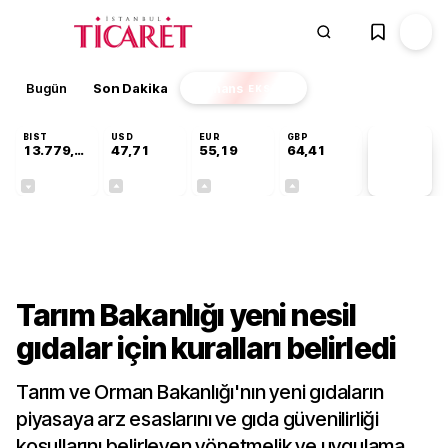
Bugün
Son Dakika
Finans
EKSTRA
BIST
USD
EUR
GBP
13.779,39
47,71
55,19
64,41
PİYASA
VERİLERİ
-0,14%
+0,18%
+0,32%
+0,38%
Sektörel
Tarım Bakanlığı yeni nesil
gıdalar için kuralları belirledi
Tarım ve Orman Bakanlığı'nın yeni gıdaların
piyasaya arz esaslarını ve gıda güvenilirliği
koşullarını belirleyen yönetmelik ve uygulama