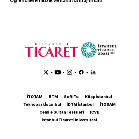
Öğrencilere müzik ve sanatta staj fırsatı
•
•
•
•
İTOTAM
BTM
SoftITo
Kitap İstanbul
Teknopark İstanbul
İDTM İstanbul
İTOSAM
Cemile Sultan Tesisleri
ICVB
İstanbul Ticaret Üniversitesi