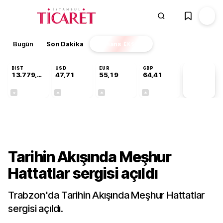
Bugün
Son Dakika
Finans
EKSTRA
BIST
USD
EUR
GBP
13.779,39
47,71
55,19
64,41
PİYASA
VERİLERİ
-0,14%
+0,18%
+0,32%
+0,38%
Kültür-Sanat
Tarihin Akışında Meşhur
Hattatlar sergisi açıldı
Trabzon'da Tarihin Akışında Meşhur Hattatlar
sergisi açıldı.