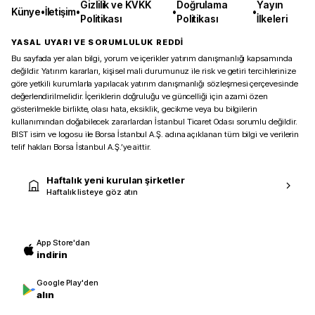
Gizlilik ve KVKK
Doğrulama
Yayın
Künye
•
İletişim
•
•
•
Politikası
Politikası
İlkeleri
YASAL UYARI VE SORUMLULUK REDDİ
Bu sayfada yer alan bilgi, yorum ve içerikler yatırım danışmanlığı kapsamında
değildir. Yatırım kararları, kişisel mali durumunuz ile risk ve getiri tercihlerinize
göre yetkili kurumlarla yapılacak yatırım danışmanlığı sözleşmesi çerçevesinde
değerlendirilmelidir. İçeriklerin doğruluğu ve güncelliği için azami özen
gösterilmekle birlikte, olası hata, eksiklik, gecikme veya bu bilgilerin
kullanımından doğabilecek zararlardan İstanbul Ticaret Odası sorumlu değildir.
BIST isim ve logosu ile Borsa İstanbul A.Ş. adına açıklanan tüm bilgi ve verilerin
telif hakları Borsa İstanbul A.Ş.’ye aittir.
Haftalık yeni kurulan şirketler
Haftalık listeye göz atın
App Store'dan
indirin
Google Play'den
alın