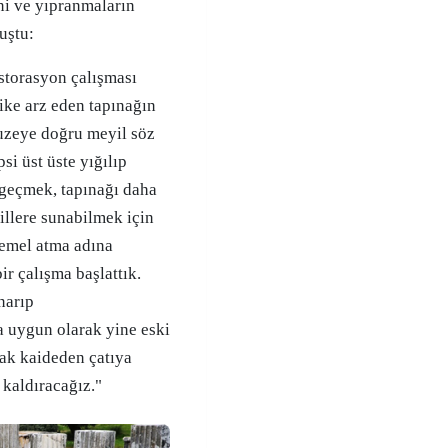
ni ve yıpranmaların
uştu:
storasyon çalışması
like arz eden tapınağın
Kuzeye doğru meyil söz
i üst üste yığılıp
geçmek, tapınağı daha
illere sunabilmek için
temel atma adına
r çalışma başlattık.
narıp
a uygun olarak yine eski
rak kaideden çatıya
kaldıracağız."