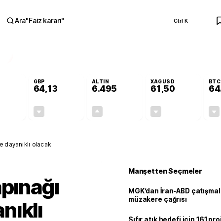
Ara
"
Faiz kararı
"
Ctrl K
RA
GBP
ALTIN
XAGUSD
BTC
64,13
6.495
61,50
64
-0,14%
-0,07%
+0,04%
-0,87%
-0,08
-0,05
2,51
-0,54
e dayanıklı olacak
Manşetten Seçmeler
apınağı
MGK’dan İran-ABD çatışmala
müzakere çağrısı
nıklı
Sıfır atık hedefi için 161 pr