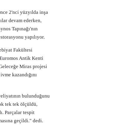
ılar devam ederken,
synos Tapınağı'nın
storasyonu yapılıyor.
biyat Fakültesi
 Euromos Antik Kenti
Geleceğe Miras projesi
 ivme kazandığını
veliyatının bulunduğunu
ok tek tek ölçüldü,
ı. Parçalar tespit
asına geçildi." dedi.