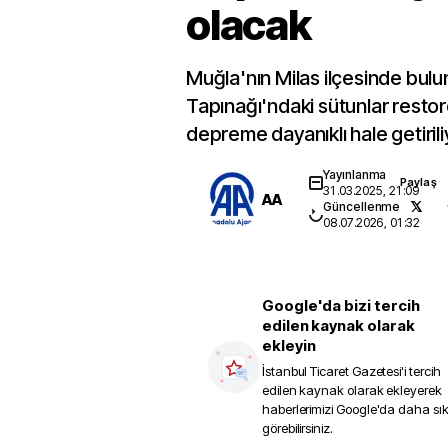
olacak
Muğla'nın Milas ilçesinde bu
Tapınağı'ndaki sütunlar restor
depreme dayanıklı hale getirili
Yayınlanma
Paylaş
31.03.2025, 21:09
AA
Güncellenme
08.07.2026, 01:32
Google'da bizi tercih
edilen kaynak olarak
ekleyin
İstanbul Ticaret Gazetesi
'i tercih
edilen kaynak olarak ekleyerek
haberlerimizi Google'da daha sı
görebilirsiniz.