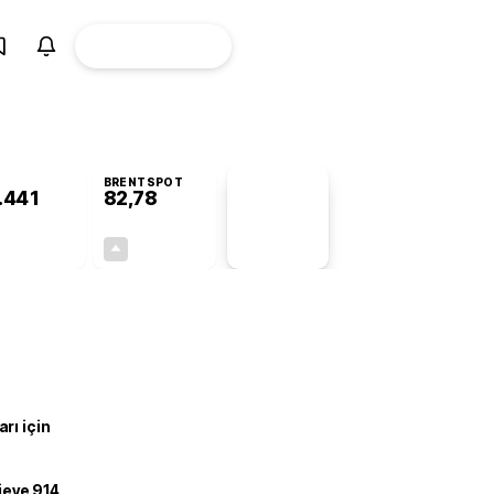
ÜYE
CANLI BORSA
Girişi
BRENTSPOT
.441
82,78
PİYASA
VERİLERİ
-0,46%
+4,90%
+0,00
3,87
rı için
ojeye 914