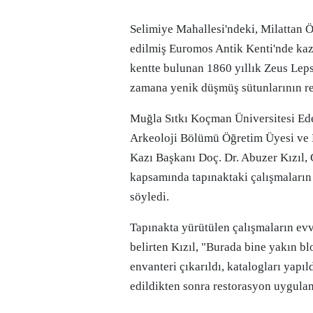
Selimiye Mahallesi'ndeki, Milattan Önce 2'nci yüzyılda inşa
edilmiş Euromos Antik Kenti'nde kaz
kentte bulunan 1860 yıllık Zeus Lep
zamana yenik düşmüş sütunlarının re
Muğla Sıtkı Koçman Üniversitesi Ede
Arkeoloji Bölümü Öğretim Üyesi ve
Kazı Başkanı Doç. Dr. Abuzer Kızıl, 
kapsamında tapınaktaki çalışmaların
söyledi.
Tapınakta yürütülen çalışmaların ev
belirten Kızıl, "Burada bine yakın bl
envanteri çıkarıldı, katalogları yapıld
edildikten sonra restorasyon uygulam