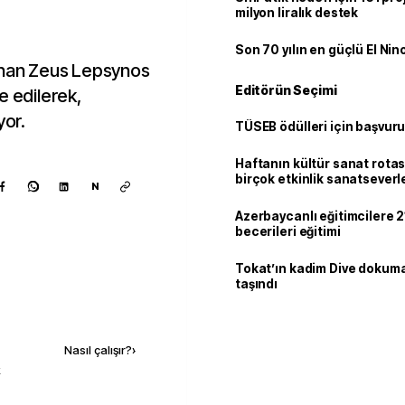
milyon liralık destek
Son 70 yılın en güçlü El Nin
lunan Zeus Lepsynos
Editörün Seçimi
e edilerek,
yor.
TÜSEB ödülleri için başvuru
Haftanın kültür sanat rotas
birçok etkinlik sanatseverle
N
Azerbaycanlı eğitimcilere 21
becerileri eğitimi
Tokat’ın kadim Dive dokum
taşındı
Kaynak ekle
Nasıl çalışır?
›
k