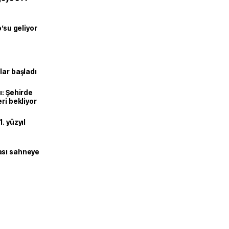
o’su geliyor
lar başladı
ı: Şehirde
ri bekliyor
. yüzyıl
ası sahneye