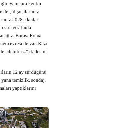
ağın yanı sıra kentin
e de çalışmalarımız
rımız 2028'e kadar
ı sıra etrafında
pacağız. Burası Roma
nem evresi de var. Kazı
e edebiliriz." ifadesini
zıların 12 ay sürdüğünü
u yana temizlik, sondaj,
maları yaptıklarını