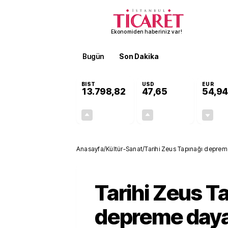
Ekonomiden haberiniz var!
Bugün
Son Dakika
Finans
EKST
BIST
USD
EUR
13.798,82
47,65
54,94
+0,70%
+0,04%
95,68
0,02
Anasayfa
/
Kültür-Sanat
/
Tarihi Zeus Tapınağı deprem
Tarihi Zeus T
depreme daya