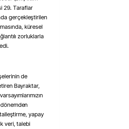
i 29. Taraflar
a gerçekleştirilen
masında, küresel
ğlantılı zorluklarla
edi.
elerinin de
tiren Bayraktar,
l varsayımlarımızın
ir dönemden
italleştirme, yapay
 veri, talebi