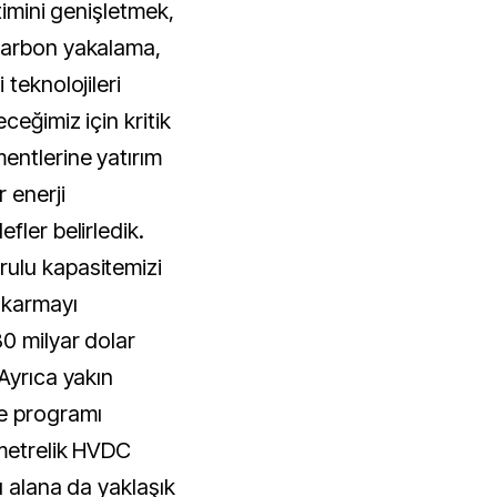
timini genişletmek,
karbon yakalama,
teknolojileri
ceğimiz için kritik
entlerine yatırım
 enerji
fler belirledik.
ulu kapasitemizi
ıkarmayı
0 milyar dolar
Ayrıca yakın
e programı
ometrelik HVDC
u alana da yaklaşık