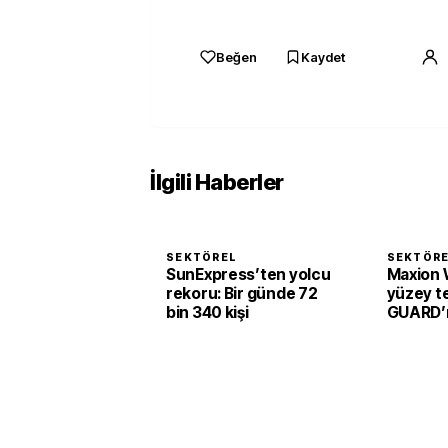
Beğen
Kaydet
İlgili Haberler
SEKTÖREL
SEKTÖR
SunExpress’ten yolcu
Maxion 
rekoru: Bir günde 72
yüzey te
bin 340 kişi
GUARD’ı 