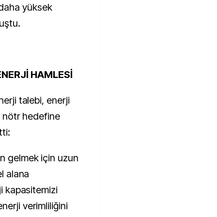
 daha yüksek
uştu.
ENERJİ HAMLESİ
rji talebi, enerji
n nötr hedefine
ti:
n gelmek için uzun
el alana
ji kapasitemizi
rji verimliliğini