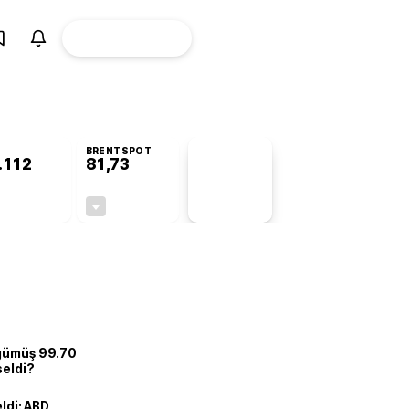
ÜYE
CANLI BORSA
Girişi
BRENTSPOT
.112
81,73
PİYASA
VERİLERİ
+0,44%
-1,27%
+0,00
-1,05
 gümüş 99.70
seldi?
eldi: ABD