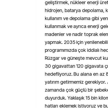
geliştirmek, nükleer enerji üre
hidrojen, batarya depolama, 
kullanım ve depolama gibi yeni 
kullanmak ve ayrıca enerji gele
madenler ve nadir toprak elem
yapmak. 2035 için yenilenebilir
programımızda çok iddialı hede
Rüzgar ve güneşte mevcut kur
30 gigavattan 120 gigavata ç
hedefliyoruz. Bu alana en az 8
yatırım getirmemiz gerekiyor. 
zamanda çok güçlü bir şebek
duyurduk. Yaklaşık 15 bin kil
hatları eklemek istiyoruz ve b