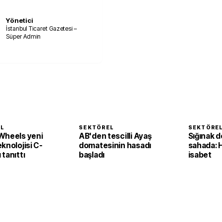
Yönetici
İstanbul Ticaret Gazetesi –
Süper Admin
EL
SEKTÖREL
SEKTÖRE
Wheels yeni
AB'den tescilli Ayaş
Sığınak d
knolojisi C-
domatesinin hasadı
sahada: 
tanıttı
başladı
isabet