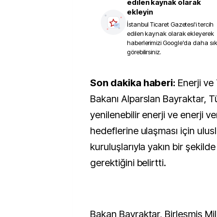
edilen kaynak olarak
ekleyin
İstanbul Ticaret Gazetesi
'i tercih
edilen kaynak olarak ekleyerek
haberlerimizi Google'da daha sı
görebilirsiniz.
Son dakika haberi:
Enerji ve
Bakanı Alparslan Bayraktar, Tü
yenilenebilir enerji ve enerji ve
hedeflerine ulaşması için ulusl
kuruluşlarıyla yakın bir şekilde
gerektiğini belirtti.
Bakan Bayraktar, Birleşmiş Mill