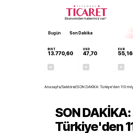
Ekonomiden haberiniz var!
Bugün
Son Dakika
Finans
EKST
BIST
USD
EUR
13.770,60
47,70
55,16
-0,20%
+0,17%
-28,22
0,08
Anasayfa
/
Sektörel
/
SON DAKİKA: Türkiye'den 110 milya
SON DAKİKA:
Türkiye'den 1