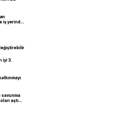
man
e iş yerinde
eğiştirebilir
iyi 3.
kalkınmayı
ne savunma
oları aştı