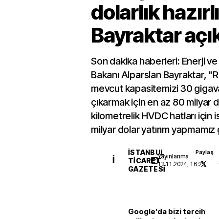
dolarlık hazır
Bayraktar açık
Son dakika haberleri: Enerji ve
Bakanı Alparslan Bayraktar, "
mevcut kapasitemizi 30 gigav
çıkarmak için en az 80 milyar do
kilometrelik HVDC hatları için 
milyar dolar yatırım yapmamız 
İSTANBUL
Paylaş
Yayınlanma
İ
TICARET
12.11.2024, 16:23
GAZETESI
Google'da bizi tercih