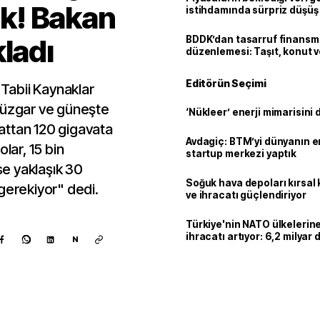
lık! Bakan
istihdamında sürpriz düşüş
ladı
BDDK’dan tasarruf finans
düzenlemesi: Taşıt, konut v
limitler değişti
Editörün Seçimi
 Tabii Kaynaklar
Rüzgar ve güneşte
‘Nükleer’ enerji mimarisini d
attan 120 gigavata
Avdagiç: BTM’yi dünyanın en 
lar, 15 bin
startup merkezi yaptık
ise yaklaşık 30
Soğuk hava depoları kırsal 
gerekiyor" dedi.
ve ihracatı güçlendiriyor
Türkiye'nin NATO ülkeleri
ihracatı artıyor: 6,2 milyar d
N
milyar doları aştı