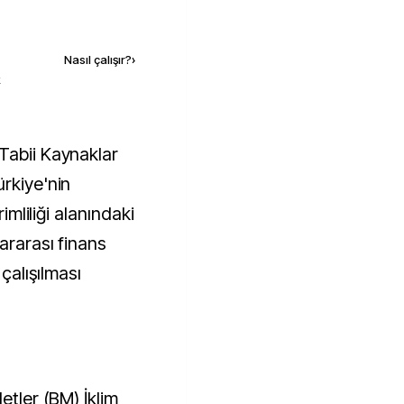
Kaynak ekle
Nasıl çalışır?
›
k
 Tabii Kaynaklar
rkiye'nin
rimliliği alanındaki
ararası finans
 çalışılması
etler (BM) İklim