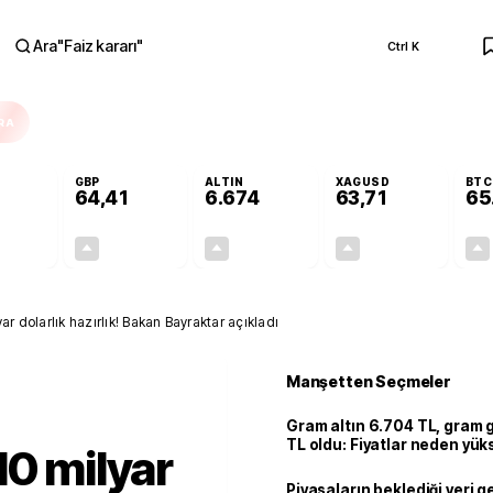
Ara
"
Faiz kararı
"
Ctrl K
RA
GBP
ALTIN
XAGUSD
BTC
64,41
6.674
63,71
65
+0,27%
+0,38%
+2,79%
+3,59%
0,15
0,24
181,30
2,21
r dolarlık hazırlık! Bakan Bayraktar açıkladı
Manşetten Seçmeler
Gram altın 6.704 TL, gram
TL oldu: Fiyatlar neden yük
10 milyar
Piyasaların beklediği veri g