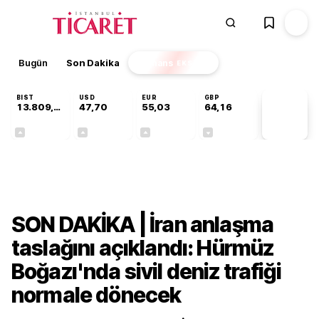
Bugün
Son Dakika
Finans
EKSTRA
BIST
USD
EUR
GBP
13.809,07
47,70
55,03
64,16
PİYASA
VERİLERİ
+0,07%
+0,17%
+0,04%
-0,03%
Dünya
SON DAKİKA | İran anlaşma
taslağını açıklandı: Hürmüz
Boğazı'nda sivil deniz trafiği
normale dönecek