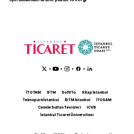
•
•
•
•
İTOTAM
BTM
SoftITo
Kitap İstanbul
Teknopark İstanbul
İDTM İstanbul
İTOSAM
Cemile Sultan Tesisleri
ICVB
İstanbul Ticaret Üniversitesi