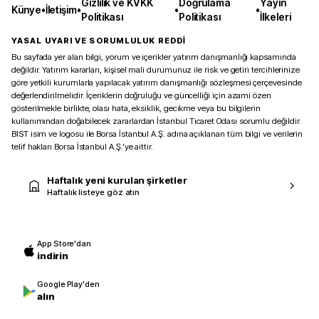
Gizlilik ve KVKK
Doğrulama
Yayın
Künye
•
İletişim
•
•
•
Politikası
Politikası
İlkeleri
YASAL UYARI VE SORUMLULUK REDDİ
Bu sayfada yer alan bilgi, yorum ve içerikler yatırım danışmanlığı kapsamında
değildir. Yatırım kararları, kişisel mali durumunuz ile risk ve getiri tercihlerinize
göre yetkili kurumlarla yapılacak yatırım danışmanlığı sözleşmesi çerçevesinde
değerlendirilmelidir. İçeriklerin doğruluğu ve güncelliği için azami özen
gösterilmekle birlikte, olası hata, eksiklik, gecikme veya bu bilgilerin
kullanımından doğabilecek zararlardan İstanbul Ticaret Odası sorumlu değildir.
BIST isim ve logosu ile Borsa İstanbul A.Ş. adına açıklanan tüm bilgi ve verilerin
telif hakları Borsa İstanbul A.Ş.’ye aittir.
Haftalık yeni kurulan şirketler
Haftalık listeye göz atın
App Store'dan
indirin
Google Play'den
alın