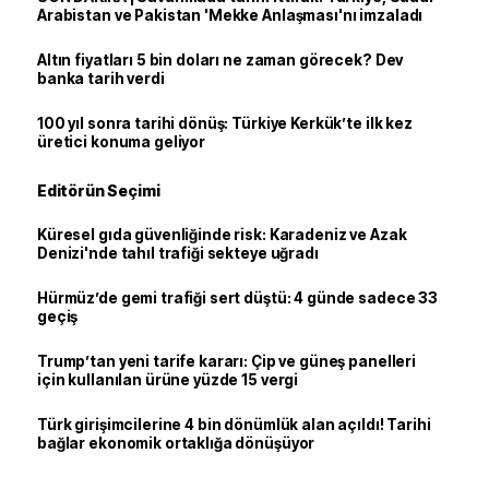
Arabistan ve Pakistan 'Mekke Anlaşması'nı imzaladı
Altın fiyatları 5 bin doları ne zaman görecek? Dev
banka tarih verdi
100 yıl sonra tarihi dönüş: Türkiye Kerkük’te ilk kez
üretici konuma geliyor
Editörün Seçimi
Küresel gıda güvenliğinde risk: Karadeniz ve Azak
Denizi'nde tahıl trafiği sekteye uğradı
Hürmüz’de gemi trafiği sert düştü: 4 günde sadece 33
geçiş
Trump’tan yeni tarife kararı: Çip ve güneş panelleri
için kullanılan ürüne yüzde 15 vergi
Türk girişimcilerine 4 bin dönümlük alan açıldı! Tarihi
bağlar ekonomik ortaklığa dönüşüyor