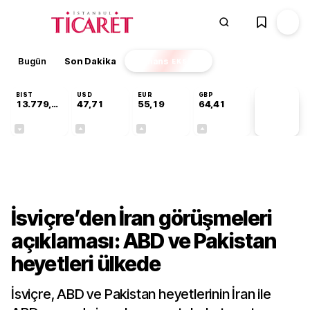
Bugün
Son Dakika
Finans
EKSTRA
BIST
USD
EUR
GBP
13.779,39
47,71
55,19
64,41
PİYASA
VERİLERİ
-0,14%
+0,18%
+0,32%
+0,38%
Dünya
İsviçre’den İran görüşmeleri
açıklaması: ABD ve Pakistan
heyetleri ülkede
İsviçre, ABD ve Pakistan heyetlerinin İran ile