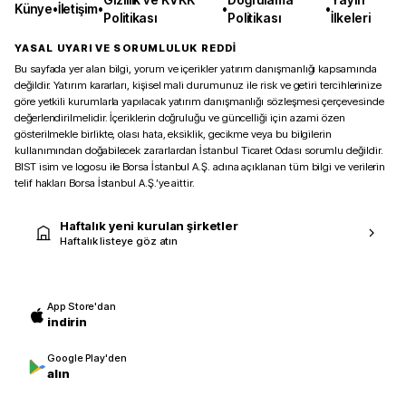
Künye
•
İletişim
•
•
•
Politikası
Politikası
İlkeleri
YASAL UYARI VE SORUMLULUK REDDİ
Bu sayfada yer alan bilgi, yorum ve içerikler yatırım danışmanlığı kapsamında
değildir. Yatırım kararları, kişisel mali durumunuz ile risk ve getiri tercihlerinize
göre yetkili kurumlarla yapılacak yatırım danışmanlığı sözleşmesi çerçevesinde
değerlendirilmelidir. İçeriklerin doğruluğu ve güncelliği için azami özen
gösterilmekle birlikte, olası hata, eksiklik, gecikme veya bu bilgilerin
kullanımından doğabilecek zararlardan İstanbul Ticaret Odası sorumlu değildir.
BIST isim ve logosu ile Borsa İstanbul A.Ş. adına açıklanan tüm bilgi ve verilerin
telif hakları Borsa İstanbul A.Ş.’ye aittir.
Haftalık yeni kurulan şirketler
Haftalık listeye göz atın
App Store'dan
indirin
Google Play'den
alın