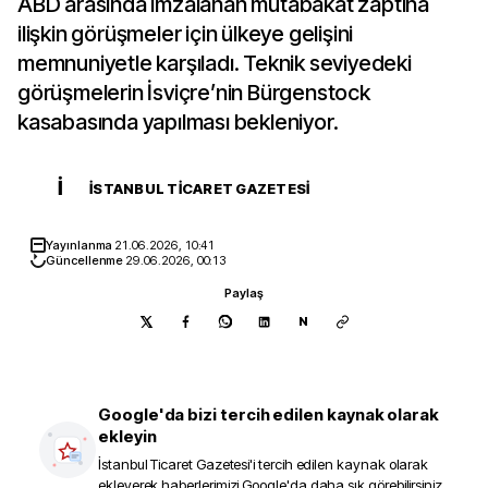
ABD arasında imzalanan mutabakat zaptına
ilişkin görüşmeler için ülkeye gelişini
memnuniyetle karşıladı. Teknik seviyedeki
görüşmelerin İsviçre’nin Bürgenstock
kasabasında yapılması bekleniyor.
İ
İSTANBUL TICARET GAZETESI
Yayınlanma
21.06.2026, 10:41
Güncellenme
29.06.2026, 00:13
Paylaş
N
Google'da bizi tercih edilen kaynak olarak
ekleyin
İstanbul Ticaret Gazetesi
'i tercih edilen kaynak olarak
ekleyerek haberlerimizi Google'da daha sık görebilirsiniz.