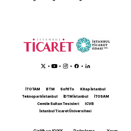
•
•
•
•
İTOTAM
BTM
SoftITo
Kitap İstanbul
Teknopark İstanbul
İDTM İstanbul
İTOSAM
Cemile Sultan Tesisleri
ICVB
İstanbul Ticaret Üniversitesi
Gizlilik ve KVKK
Doğrulama
Yayın