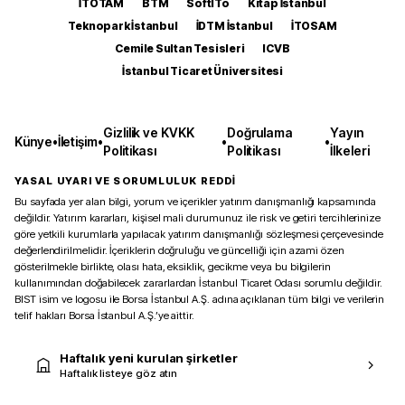
İTOTAM
BTM
SoftITo
Kitap İstanbul
Teknopark İstanbul
İDTM İstanbul
İTOSAM
Cemile Sultan Tesisleri
ICVB
İstanbul Ticaret Üniversitesi
Gizlilik ve KVKK
Doğrulama
Yayın
Künye
•
İletişim
•
•
•
Politikası
Politikası
İlkeleri
YASAL UYARI VE SORUMLULUK REDDİ
Bu sayfada yer alan bilgi, yorum ve içerikler yatırım danışmanlığı kapsamında
değildir. Yatırım kararları, kişisel mali durumunuz ile risk ve getiri tercihlerinize
göre yetkili kurumlarla yapılacak yatırım danışmanlığı sözleşmesi çerçevesinde
değerlendirilmelidir. İçeriklerin doğruluğu ve güncelliği için azami özen
gösterilmekle birlikte, olası hata, eksiklik, gecikme veya bu bilgilerin
kullanımından doğabilecek zararlardan İstanbul Ticaret Odası sorumlu değildir.
BIST isim ve logosu ile Borsa İstanbul A.Ş. adına açıklanan tüm bilgi ve verilerin
telif hakları Borsa İstanbul A.Ş.’ye aittir.
Haftalık yeni kurulan şirketler
Haftalık listeye göz atın