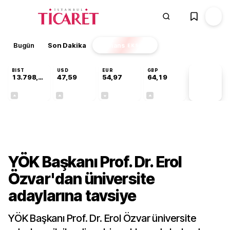
Bugün
Son Dakika
Finans
EKSTRA
BIST
USD
EUR
GBP
13.798,82
47,59
54,97
64,19
PİYASA
VERİLERİ
+0,70%
+0,05%
-0,08%
+0,15%
Gündem
YÖK Başkanı Prof. Dr. Erol
Özvar'dan üniversite
adaylarına tavsiye
YÖK Başkanı Prof. Dr. Erol Özvar üniversite