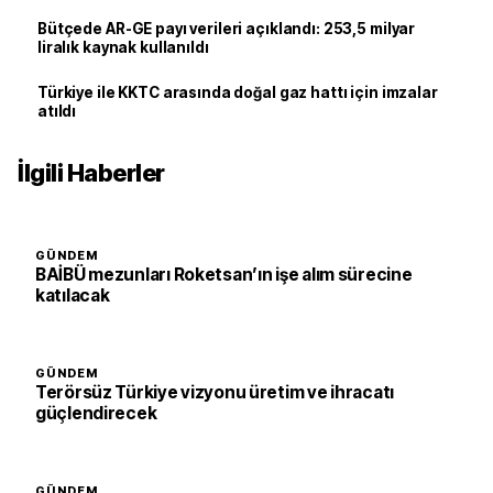
Bütçede AR-GE payı verileri açıklandı: 253,5 milyar
liralık kaynak kullanıldı
Türkiye ile KKTC arasında doğal gaz hattı için imzalar
atıldı
İlgili Haberler
GÜNDEM
BAİBÜ mezunları Roketsan’ın işe alım sürecine
katılacak
GÜNDEM
Terörsüz Türkiye vizyonu üretim ve ihracatı
güçlendirecek
GÜNDEM