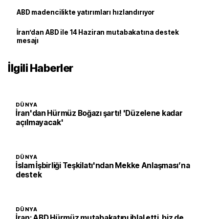
ABD madencilikte yatırımları hızlandırıyor
İran’dan ABD ile 14 Haziran mutabakatına destek
mesajı
İlgili Haberler
DÜNYA
İran'dan Hürmüz Boğazı şartı! 'Düzelene kadar
açılmayacak'
DÜNYA
İslam İşbirliği Teşkilatı'ndan Mekke Anlaşması’na
destek
DÜNYA
İran: ABD Hürmüz mutabakatını ihlal etti, biz de