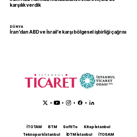
karşılık verdik
DÜNYA
İran’dan ABD ve İsrail’e karşı bölgesel işbirliği çağrısı
•
•
•
•
İTOTAM
BTM
SoftITo
Kitap İstanbul
Teknopark İstanbul
İDTM İstanbul
İTOSAM