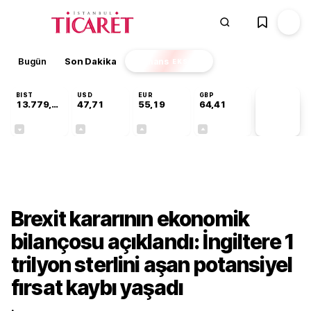
Bugün
Son Dakika
Finans
EKSTRA
BIST
USD
EUR
GBP
13.779,39
47,71
55,19
64,41
PİYASA
VERİLERİ
-0,14%
+0,18%
+0,32%
+0,38%
Dünya
Brexit kararının ekonomik
bilançosu açıklandı: İngiltere 1
trilyon sterlini aşan potansiyel
fırsat kaybı yaşadı