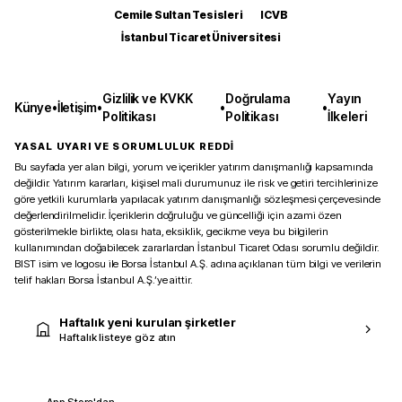
Cemile Sultan Tesisleri
ICVB
İstanbul Ticaret Üniversitesi
Gizlilik ve KVKK
Doğrulama
Yayın
Künye
•
İletişim
•
•
•
Politikası
Politikası
İlkeleri
YASAL UYARI VE SORUMLULUK REDDİ
Bu sayfada yer alan bilgi, yorum ve içerikler yatırım danışmanlığı kapsamında
değildir. Yatırım kararları, kişisel mali durumunuz ile risk ve getiri tercihlerinize
göre yetkili kurumlarla yapılacak yatırım danışmanlığı sözleşmesi çerçevesinde
değerlendirilmelidir. İçeriklerin doğruluğu ve güncelliği için azami özen
gösterilmekle birlikte, olası hata, eksiklik, gecikme veya bu bilgilerin
kullanımından doğabilecek zararlardan İstanbul Ticaret Odası sorumlu değildir.
BIST isim ve logosu ile Borsa İstanbul A.Ş. adına açıklanan tüm bilgi ve verilerin
telif hakları Borsa İstanbul A.Ş.’ye aittir.
Haftalık yeni kurulan şirketler
Haftalık listeye göz atın