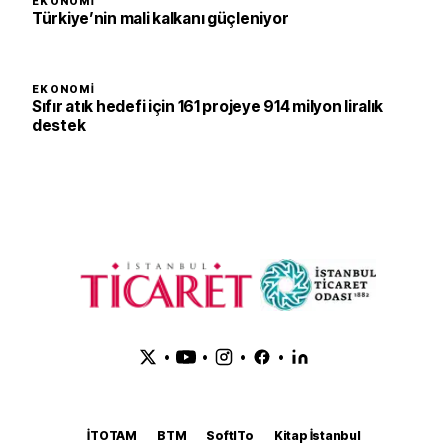
EKONOMI
Türkiye’nin mali kalkanı güçleniyor
EKONOMI
Sıfır atık hedefi için 161 projeye 914 milyon liralık
destek
•
•
•
•
İTOTAM
BTM
SoftITo
Kitap İstanbul