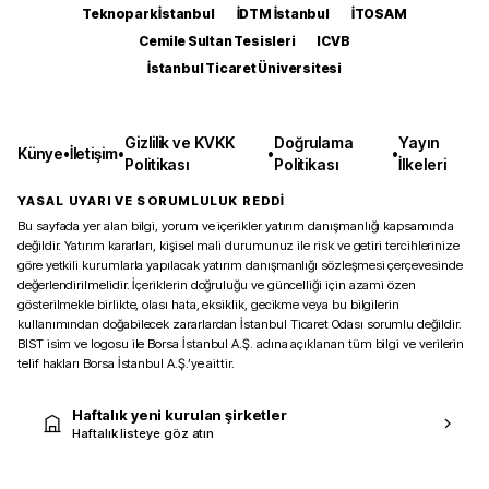
Teknopark İstanbul
İDTM İstanbul
İTOSAM
Cemile Sultan Tesisleri
ICVB
İstanbul Ticaret Üniversitesi
Gizlilik ve KVKK
Doğrulama
Yayın
Künye
•
İletişim
•
•
•
Politikası
Politikası
İlkeleri
YASAL UYARI VE SORUMLULUK REDDİ
Bu sayfada yer alan bilgi, yorum ve içerikler yatırım danışmanlığı kapsamında
değildir. Yatırım kararları, kişisel mali durumunuz ile risk ve getiri tercihlerinize
göre yetkili kurumlarla yapılacak yatırım danışmanlığı sözleşmesi çerçevesinde
değerlendirilmelidir. İçeriklerin doğruluğu ve güncelliği için azami özen
gösterilmekle birlikte, olası hata, eksiklik, gecikme veya bu bilgilerin
kullanımından doğabilecek zararlardan İstanbul Ticaret Odası sorumlu değildir.
BIST isim ve logosu ile Borsa İstanbul A.Ş. adına açıklanan tüm bilgi ve verilerin
telif hakları Borsa İstanbul A.Ş.’ye aittir.
Haftalık yeni kurulan şirketler
Haftalık listeye göz atın