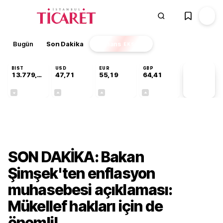
Bugün
Son Dakika
Finans
EKSTRA
BIST
USD
EUR
GBP
13.779,39
47,71
55,19
64,41
PİYASA
VERİLERİ
-0,14%
+0,18%
+0,32%
+0,38%
Ekonomi
SON DAKİKA: Bakan
Şimşek'ten enflasyon
muhasebesi açıklaması:
Mükellef hakları için de
önemli!