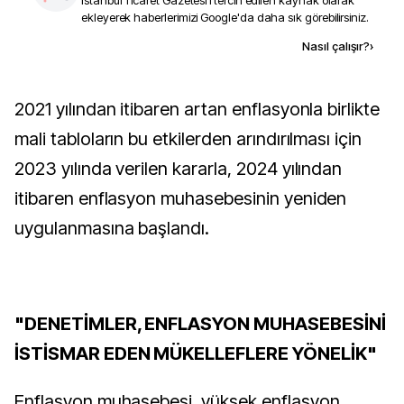
İstanbul Ticaret Gazetesi
'i tercih edilen kaynak olarak
ekleyerek haberlerimizi Google'da daha sık görebilirsiniz.
Kaynak ekle
Nasıl çalışır?
›
2021 yılından itibaren artan enflasyonla birlikte
mali tabloların bu etkilerden arındırılması için
2023 yılında verilen kararla, 2024 yılından
itibaren enflasyon muhasebesinin yeniden
uygulanmasına başlandı.
"DENETİMLER, ENFLASYON MUHASEBESİNİ
İSTİSMAR EDEN MÜKELLEFLERE YÖNELİK"
Enflasyon muhasebesi, yüksek enflasyon