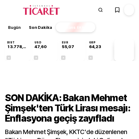
Bugün
Son Dakika
Finans
EKSTRA
BIST
USD
EUR
GBP
13.778,97
47,60
55,07
64,23
PİYASA
VERİLERİ
+0,55%
+0,06%
+0,11%
+0,21%
Ekonomi
SON DAKİKA: Bakan Mehmet
Şimşek'ten Türk Lirası mesajı:
Enflasyona geçiş zayıfladı
Bakan Mehmet Şimşek, KKTC'de düzenlenen