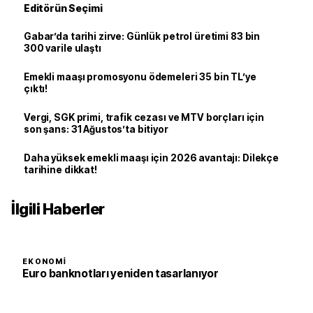
Editörün Seçimi
Gabar’da tarihi zirve: Günlük petrol üretimi 83 bin
300 varile ulaştı
Emekli maaşı promosyonu ödemeleri 35 bin TL’ye
çıktı!
Vergi, SGK primi, trafik cezası ve MTV borçları için
son şans: 31 Ağustos’ta bitiyor
Daha yüksek emekli maaşı için 2026 avantajı: Dilekçe
tarihine dikkat!
İlgili Haberler
EKONOMI
Euro banknotları yeniden tasarlanıyor