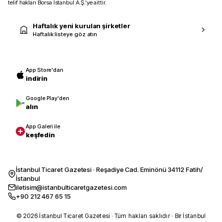
telif hakları Borsa İstanbul A.Ş.’ye aittir.
Haftalık yeni kurulan şirketler
Haftalık listeye göz atın
App Store'dan
indirin
Google Play'den
alın
App Galeri ile
keşfedin
İstanbul Ticaret Gazetesi · Reşadiye Cad. Eminönü 34112 Fatih/
İstanbul
iletisim@istanbulticaretgazetesi.com
+90 212 467 65 15
© 2026 İstanbul Ticaret Gazetesi · Tüm hakları saklıdır · Bir İstanbul