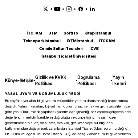
•
•
•
•
İTOTAM
BTM
SoftITo
Kitap İstanbul
Teknopark İstanbul
İDTM İstanbul
İTOSAM
Cemile Sultan Tesisleri
ICVB
İstanbul Ticaret Üniversitesi
Gizlilik ve KVKK
Doğrulama
Yayın
Künye
•
İletişim
•
•
•
Politikası
Politikası
İlkeleri
YASAL UYARI VE SORUMLULUK REDDİ
Bu sayfada yer alan bilgi, yorum ve içerikler yatırım danışmanlığı kapsamında
değildir. Yatırım kararları, kişisel mali durumunuz ile risk ve getiri tercihlerinize
göre yetkili kurumlarla yapılacak yatırım danışmanlığı sözleşmesi çerçevesinde
değerlendirilmelidir. İçeriklerin doğruluğu ve güncelliği için azami özen
gösterilmekle birlikte, olası hata, eksiklik, gecikme veya bu bilgilerin
kullanımından doğabilecek zararlardan İstanbul Ticaret Odası sorumlu değildir.
BIST isim ve logosu ile Borsa İstanbul A.Ş. adına açıklanan tüm bilgi ve verilerin