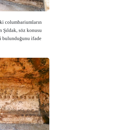
aki columbariumların
n Şıldak, söz konusu
ği bulunduğunu ifade