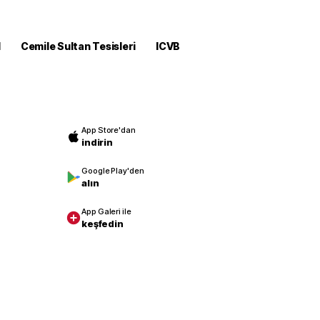
M
Cemile Sultan Tesisleri
ICVB
App Store'dan
indirin
Google Play'den
alın
App Galeri ile
keşfedin