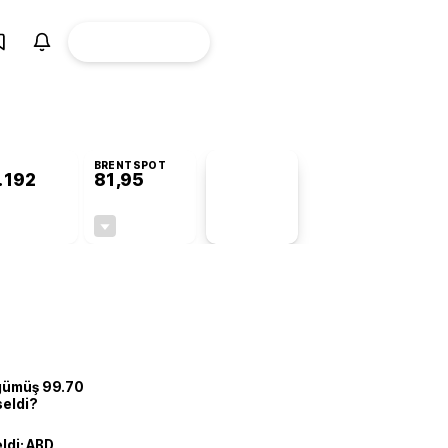
ÜYE
CANLI BORSA
Girişi
BRENTSPOT
.192
81,95
PİYASA
VERİLERİ
+1,18%
-1,00%
+0,00
-0,83
 gümüş 99.70
seldi?
eldi: ABD