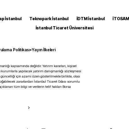
ap İstanbul
Teknopark İstanbul
İDTM İstanbul
İTOSA
İstanbul Ticaret Üniversitesi
ulama Politikası
•
Yayın İlkeleri
anlığı kapsamında değildir. Yatırım kararları, kişisel
ili kurumlarla yapılacak yatırım danışmanlığı sözleşmesi
 güncelliği için azami özen gösterilmekle birlikte, olası
doğabilecek zararlardan İstanbul Ticaret Odası sorumlu
çıklanan tüm bilgi ve verilerin telif hakları Borsa