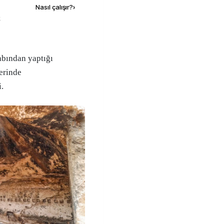
Nasıl çalışır?
›
k
erinde
i.