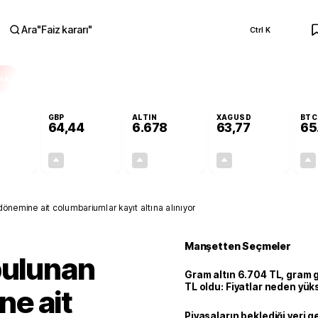
Ara
"
Faiz kararı
"
Ctrl K
RA
GBP
ALTIN
XAGUSD
BTC
64,44
6.678
63,77
65
+0,31%
+0,41%
+2,86%
+3,69%
0,17
0,26
185,75
2,27
önemine ait columbariumlar kayıt altına alınıyor
Manşetten Seçmeler
bulunan
Gram altın 6.704 TL, gram
TL oldu: Fiyatlar neden yük
e ait
Piyasaların beklediği veri g