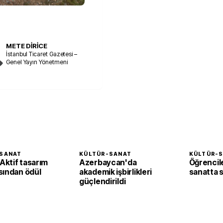
METE DİRİCE
İstanbul Ticaret Gazetesi –
Genel Yayın Yönetmeni
SANAT
KÜLTÜR-SANAT
KÜLTÜR-
ktif tasarım
Azerbaycan'da
Öğrencil
sından ödül
akademik işbirlikleri
sanatta st
güçlendirildi