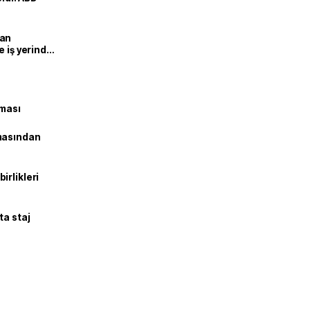
man
e iş yerinde
şması
masından
irlikleri
ta staj