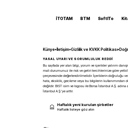
İTOTAM
BTM
SoftITo
Kit
Künye
•
İletişim
•
Gizlilik ve KVKK Politikası
•
Doğr
YASAL UYARI VE SORUMLULUK REDDİ
Bu sayfada yer alan bilgi, yorum ve içerikler yatırım danışm
mali durumunuz ile risk ve getiri tercihlerinize göre yetk
çerçevesinde değerlendirilmelidir. İçeriklerin doğruluğu ve
hata, eksiklik, gecikme veya bu bilgilerin kullanımından 
değildir. BIST isim ve logosu ile Borsa İstanbul A.Ş. adına a
İstanbul A.Ş.’ye aittir.
Haftalık yeni kurulan şirketler
Haftalık listeye göz atın