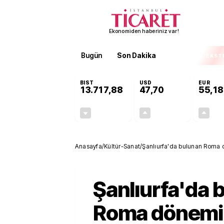
Ekonomiden haberiniz var!
Bugün
Son Dakika
Finans
EKST
BIST
USD
EUR
13.717,88
47,70
55,18
-0,59%
+0,17%
-80,94
0,08
Anasayfa
/
Kültür-Sanat
/
Şanlıurfa'da bulunan Roma d
Şanlıurfa'da 
Roma dönemin