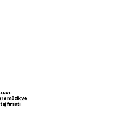
SANAT
ere müzik ve
aj fırsatı