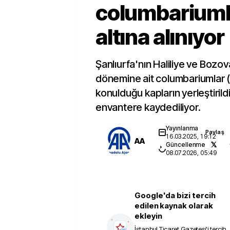
columbariumla
altına alınıyor
Şanlıurfa'nın Haliliye ve Bozova il
dönemine ait columbariumlar (öl
konulduğu kapların yerleştirildiğ
envantere kaydediliyor.
Yayınlanma
Paylaş
16.03.2025, 19:12
AA
Güncellenme
08.07.2026, 05:49
Google'da bizi tercih
edilen kaynak olarak
ekleyin
İstanbul Ticaret Gazetesi
'i tercih