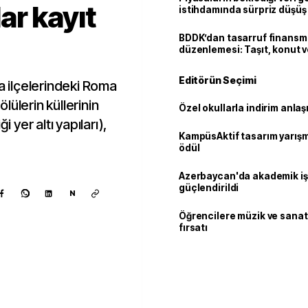
r kayıt
istihdamında sürpriz düşüş
BDDK’dan tasarruf finans
düzenlemesi: Taşıt, konut v
limitler değişti
Editörün Seçimi
çelerindeki​​​​​​​ Roma
ülerin küllerinin
Özel okullarla indirim anla
i yer altı yapıları),
KampüsAktif tasarım yarış
ödül
Azerbaycan'da akademik işb
güçlendirildi
N
Öğrencilere müzik ve sanat
fırsatı
Kaynak ekle