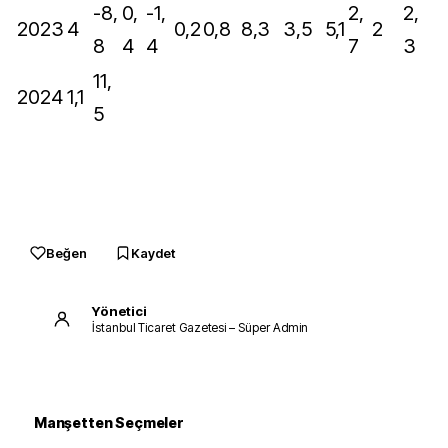
-8,
0,
-1,
2,
2,
2023
4
0,2
0,8
8,3
3,5
5,1
2
8
4
4
7
3
11,
2024
1,1
5
Beğen
Kaydet
Yönetici
İstanbul Ticaret Gazetesi – Süper Admin
Manşetten Seçmeler