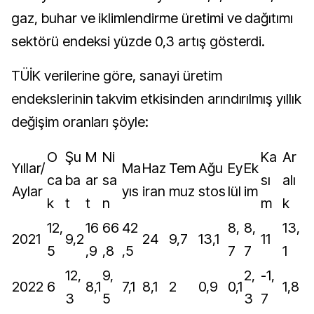
gaz, buhar ve iklimlendirme üretimi ve dağıtımı
sektörü endeksi yüzde 0,3 artış gösterdi.
TÜİK verilerine göre, sanayi üretim
endekslerinin takvim etkisinden arındırılmış yıllık
değişim oranları şöyle:
O
Şu
M
Ni
Ka
Ar
Yıllar/
Ma
Haz
Tem
Ağu
Ey
Ek
ca
ba
ar
sa
sı
alı
Aylar
yıs
iran
muz
stos
lül
im
k
t
t
n
m
k
12,
16
66
42
8,
8,
13,
2021
9,2
24
9,7
13,1
11
5
,9
,8
,5
7
7
1
12,
9,
2,
-1,
2022
6
8,1
7,1
8,1
2
0,9
0,1
1,8
3
5
3
7