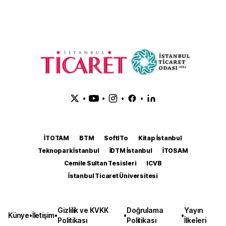
•
•
•
•
İTOTAM
BTM
SoftITo
Kitap İstanbul
Teknopark İstanbul
İDTM İstanbul
İTOSAM
Cemile Sultan Tesisleri
ICVB
İstanbul Ticaret Üniversitesi
Gizlilik ve KVKK
Doğrulama
Yayın
Künye
•
İletişim
•
•
•
Politikası
Politikası
İlkeleri