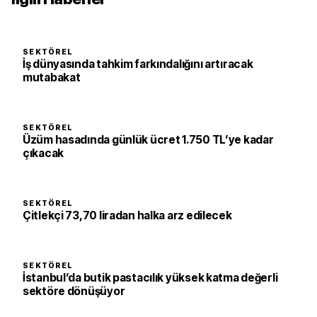
SEKTÖREL
İş dünyasında tahkim farkındalığını artıracak
mutabakat
SEKTÖREL
Üzüm hasadında günlük ücret 1.750 TL’ye kadar
çıkacak
SEKTÖREL
Çitlekçi 73,70 liradan halka arz edilecek
SEKTÖREL
İstanbul’da butik pastacılık yüksek katma değerli
sektöre dönüşüyor