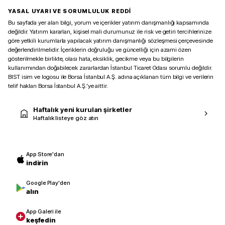
YASAL UYARI VE SORUMLULUK REDDİ
Bu sayfada yer alan bilgi, yorum ve içerikler yatırım danışmanlığı kapsamında
değildir. Yatırım kararları, kişisel mali durumunuz ile risk ve getiri tercihlerinize
göre yetkili kurumlarla yapılacak yatırım danışmanlığı sözleşmesi çerçevesinde
değerlendirilmelidir. İçeriklerin doğruluğu ve güncelliği için azami özen
gösterilmekle birlikte, olası hata, eksiklik, gecikme veya bu bilgilerin
kullanımından doğabilecek zararlardan İstanbul Ticaret Odası sorumlu değildir.
BIST isim ve logosu ile Borsa İstanbul A.Ş. adına açıklanan tüm bilgi ve verilerin
telif hakları Borsa İstanbul A.Ş.’ye aittir.
Haftalık yeni kurulan şirketler
Haftalık listeye göz atın
App Store'dan
indirin
Google Play'den
alın
App Galeri ile
keşfedin