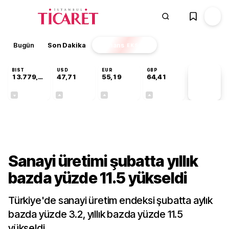
Bugün
Son Dakika
Finans
EKSTRA
BIST
USD
EUR
GBP
13.779,39
47,71
55,19
64,41
PİYASA
VERİLERİ
-0,14%
+0,18%
+0,32%
+0,38%
Sektörel
Sanayi üretimi şubatta yıllık
bazda yüzde 11.5 yükseldi
Türkiye'de sanayi üretim endeksi şubatta aylık
bazda yüzde 3.2, yıllık bazda yüzde 11.5
yükseldi.