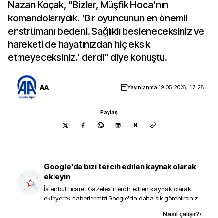
Nazan Koçak, "Bizler, Müşfik Hoca'nın
komandolarıydık. 'Bir oyuncunun en önemli
enstrümanı bedeni. Sağlıklı besleneceksiniz ve
hareketi de hayatınızdan hiç eksik
etmeyeceksiniz.' derdi" diye konuştu.
AA
Yayınlanma
19.05.2026, 17:28
Paylaş
N
Google'da bizi tercih edilen kaynak olarak
ekleyin
İstanbul Ticaret Gazetesi
'i tercih edilen kaynak olarak
ekleyerek haberlerimizi Google'da daha sık görebilirsiniz.
Kaynak ekle
Nasıl çalışır?
›