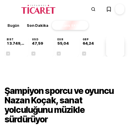
Bugün
Son Dakika
Finans
EKSTRA
BIST
USD
EUR
GBP
13.749,18
47,59
55,04
64,24
PİYASA
VERİLERİ
+0,34%
+0,06%
+0,05%
+0,22%
Kültür-Sanat
Şampiyon sporcu ve oyuncu
Nazan Koçak, sanat
yolculuğunu müzikle
sürdürüyor