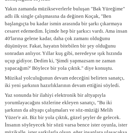
Yakın zamanda müzikseverlerle buluşan "Bak Yüreğime"
adlı ilk single çalışmasına da değinen Koçak, "Ben
başlangıçta bu kadar ismin arasında bir şarkı çıkarmaya
cesaret edemedim. İçimde hep bir şarkıcı vardı. Ama insan
40'larına gelene kadar, daha çok zamanı olduğunu
düşünüyor. Fakat, hayatın bitebilen bir şey olduğunu
sonradan anlıyor. Yıllar kuş gibi, neredeyse ışık hızında
uçup gidiyor. Dedim ki, 'Şimdi yapmazsam ne zaman
yapacağım?' Böylece bir yola çıktık." diye konuştu.
Müzikal yolculuğunun devam edeceğini belirten sanatçı,
iki yeni şarkının hazırlıklarının devam ettiğini söyledi.
Yaz sonunda bir ilahiyi elektronik bir altyapıyla
yorumlayacağını sözlerine ekleyen sanatçı, "Bu iki
şarkının da altyapı çalışmaları ve söz-müziği Melih
Yüzer'e ait. Biz bir yola çıktık, güzel şeyler de gelecek.
İnsanın söyleyecek bir sözü varsa bence ister oyunla, ister
müzikalle, ister şarkılarla olsun, eğer insanlara ulaşacaksa