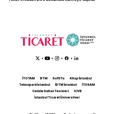
•
•
•
•
İTOTAM
BTM
SoftITo
Kitap İstanbul
Teknopark İstanbul
İDTM İstanbul
İTOSAM
Cemile Sultan Tesisleri
ICVB
İstanbul Ticaret Üniversitesi