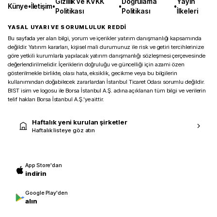
Gizlilik ve KVKK
Doğrulama
Yayın
Künye
•
İletişim
•
•
•
Politikası
Politikası
İlkeleri
YASAL UYARI VE SORUMLULUK REDDİ
Bu sayfada yer alan bilgi, yorum ve içerikler yatırım danışmanlığı kapsamında
değildir. Yatırım kararları, kişisel mali durumunuz ile risk ve getiri tercihlerinize
göre yetkili kurumlarla yapılacak yatırım danışmanlığı sözleşmesi çerçevesinde
değerlendirilmelidir. İçeriklerin doğruluğu ve güncelliği için azami özen
gösterilmekle birlikte, olası hata, eksiklik, gecikme veya bu bilgilerin
kullanımından doğabilecek zararlardan İstanbul Ticaret Odası sorumlu değildir.
BIST isim ve logosu ile Borsa İstanbul A.Ş. adına açıklanan tüm bilgi ve verilerin
telif hakları Borsa İstanbul A.Ş.’ye aittir.
Haftalık yeni kurulan şirketler
Haftalık listeye göz atın
App Store'dan
indirin
Google Play'den
alın