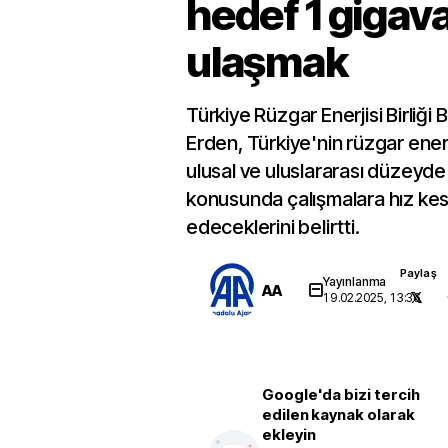
hedef 1 gigav
ulaşmak
Türkiye Rüzgar Enerjisi Birliği
Erden, Türkiye'nin rüzgar enerj
ulusal ve uluslararası düzeyde
konusunda çalışmalara hız 
edeceklerini belirtti.
Paylaş
Yayınlanma
AA
19.02.2025, 13:36
Google'da bizi tercih
edilen kaynak olarak
ekleyin