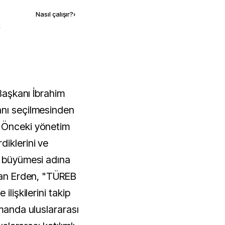
Nasıl çalışır?
›
k
 Başkanı İbrahim
anı seçilmesinden
 Önceki yönetim
iklerini ve
n büyümesi adına
atan Erden, "TÜREB
ilişkilerini takip
amanda uluslararası