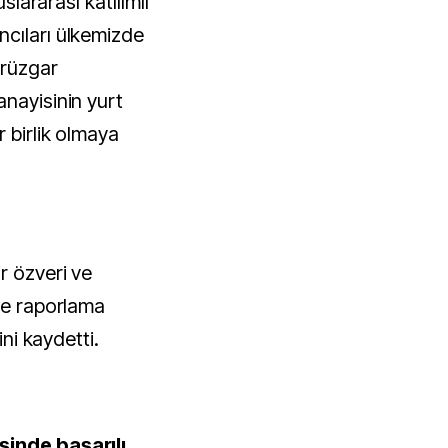
uslararası katılımlı
cıları ülkemizde
 rüzgar
anayisinin yurt
r birlik olmaya
r özveri ve
 ve raporlama
ini kaydetti.
şinde başarılı