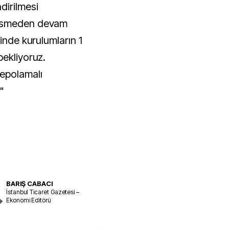
dirilmesi
kesmeden devam
sinde kurulumların 1
bekliyoruz.
epolamalı
"
BARIŞ CABACI
İstanbul Ticaret Gazetesi –
Ekonomi Editörü