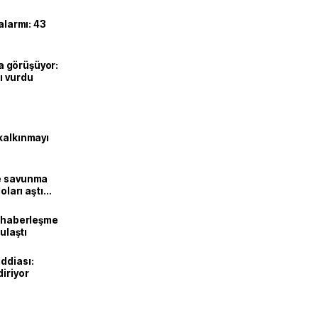
alarmı: 43
’la görüşüyor:
ı vurdu
kalkınmayı
ne savunma
oları aştı
k haberleşme
 ulaştı
ddiası:
diriyor