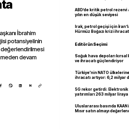
ata
ABD’de kritik petrol rezervi 
yılın en düşük seviyesi
Irak, petrol geçişi için İran
Hürmüz Boğazı krizi ihracat
 Başkanı İbrahim
isi potansiyelinin
Editörün Seçimi
 değerlendirilmesi
Soğuk hava depoları kırsal 
kesmeden devam
ve ihracatı güçlendiriyor
Türkiye'nin NATO ülkeleri
ihracatı artıyor: 6,2 milyar d
milyar doları aştı
N
5G rekor getirdi: Elektroni
yatırımları 263 milyar liraya
Uluslararası basında KAAN i
Mısır satın almayı değerlen
Kaynak ekle