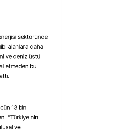
nerjisi sektöründe
gibi alanlara daha
ini ve deniz üstü
hmal etmeden bu
ttı.
ücün 13 bin
en, "Türkiye'nin
ulusal ve