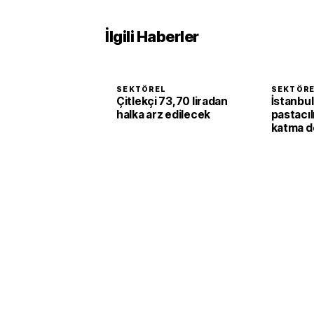
İlgili Haberler
SEKTÖREL
SEKTÖR
Çitlekçi 73,70 liradan
İstanbul
halka arz edilecek
pastacıl
katma d
dönüşü