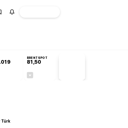
ÜYE
CANLI BORSA
Girişi
omisyonu’nda kabul edildi
BRENTSPOT
.019
81,50
PİYASA
VERİLERİ
+0,09%
-1,55%
+0,00
-1,28
r Türk