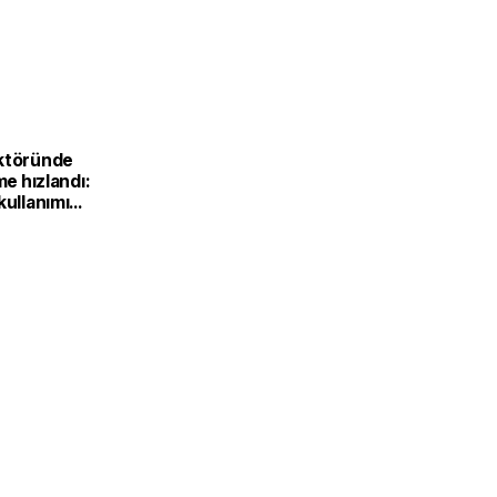
L
ktöründe
me hızlandı:
kullanımı
6