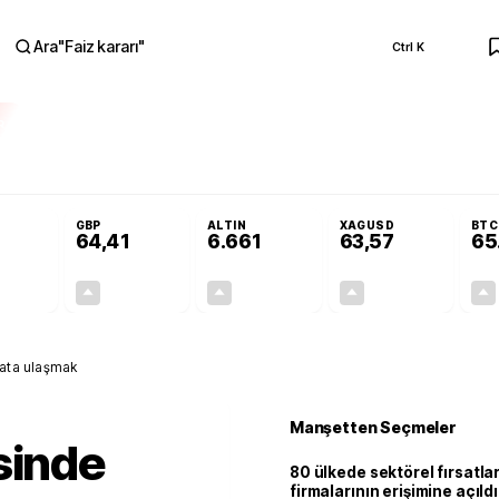
Ara
"
Faiz kararı
"
Ctrl K
RA
Adalet Komisyonu’nda kabul edildi
Terörsüz Türkiye Yasası teklifi Adalet K
GBP
ALTIN
XAGUSD
BTC
64,41
6.661
63,57
65
+0,32%
+0,38%
+2,59%
+3,37%
0,18
0,24
167,96
2,07
vata ulaşmak
Manşetten Seçmeler
sinde
80 ülkede sektörel fırsatla
firmalarının erişimine açıldı