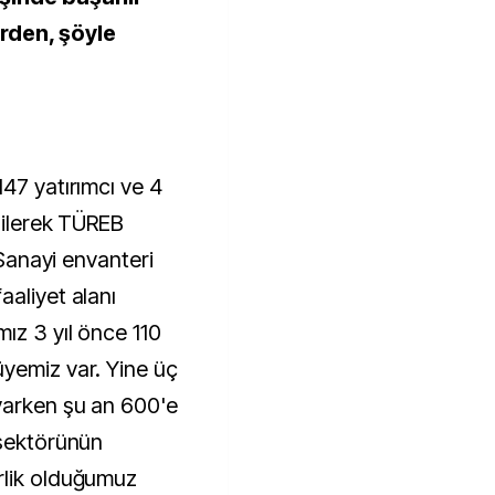
rden, şöyle
47 yatırımcı ve 4
dilerek TÜREB
 Sanayi envanteri
aaliyet alanı
ız 3 yıl önce 110
yemiz var. Yine üç
varken şu an 600'e
 sektörünün
rlik olduğumuz