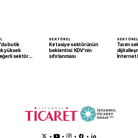
EL
SEKTÖREL
SEKTÖRE
’da butik
Kırtasiye sektörünün
Tarım se
ık yüksek
beklentisi: KDV'nin
dijitalleş
eğerli sektöre
sıfırlanması
İnternet 
yor
yüzde 8
•
•
•
•