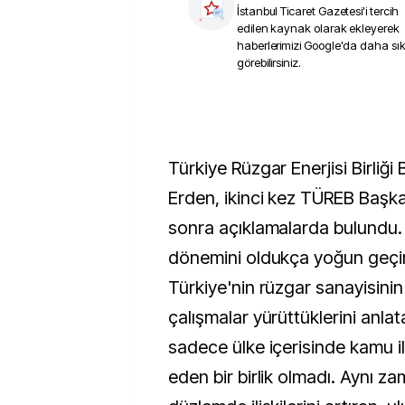
İstanbul Ticaret Gazetesi
'i tercih
edilen kaynak olarak ekleyerek
haberlerimizi Google'da daha sı
görebilirsiniz.
Türkiye Rüzgar Enerjisi Birliği
Erden, ikinci kez TÜREB Başk
sonra açıklamalarda bulundu.
dönemini oldukça yoğun geçird
Türkiye'nin rüzgar sanayisini
çalışmalar yürüttüklerini anl
sadece ülke içerisinde kamu ile 
eden bir birlik olmadı. Aynı z