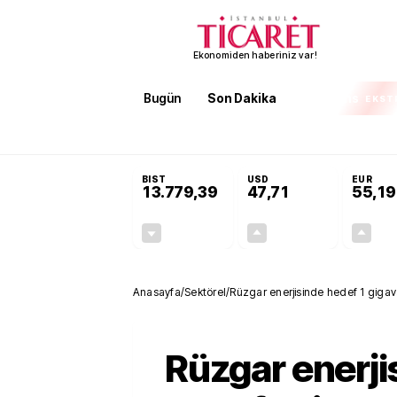
Ekonomiden haberiniz var!
Bugün
Son Dakika
Finans
EKST
SON DAKİKA
Terörsüz Türkiye Yasası teklifi 
BIST
USD
EUR
13.779,39
47,71
55,19
-0,14%
+0,18%
-19,42
0,09
Anasayfa
/
Sektörel
/
Rüzgar enerjisinde hedef 1 giga
Rüzgar enerji