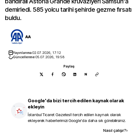
bandıralı Astoria Grande kruvaziyeri Samsun'a
demirledi. 585 yolcu tarihi şehirde gezme fırsatı
buldu.
AA
Yayınlanma
02.07.2026, 17:12
Güncellenme
05.07.2026, 19:58
Paylaş
N
Google'da bizi tercih edilen kaynak olarak
ekleyin
İstanbul Ticaret Gazetesi
'i tercih edilen kaynak olarak
ekleyerek haberlerimizi Google'da daha sık görebilirsiniz.
Kaynak ekle
Nasıl çalışır?
›