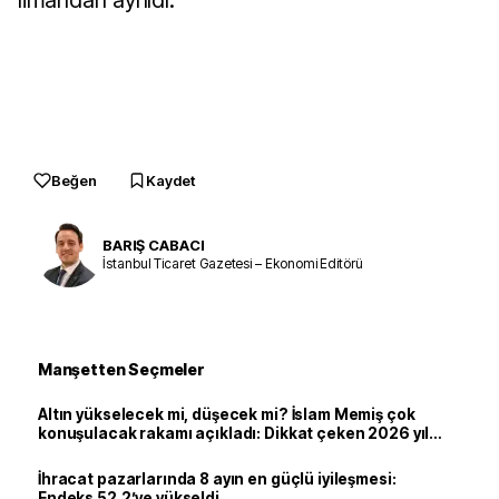
limandan ayrıldı.
Beğen
Kaydet
BARIŞ CABACI
İstanbul Ticaret Gazetesi – Ekonomi Editörü
Manşetten Seçmeler
Altın yükselecek mi, düşecek mi? İslam Memiş çok
konuşulacak rakamı açıkladı: Dikkat çeken 2026 yıl
sonu tahmini
İhracat pazarlarında 8 ayın en güçlü iyileşmesi:
Endeks 52.2’ye yükseldi