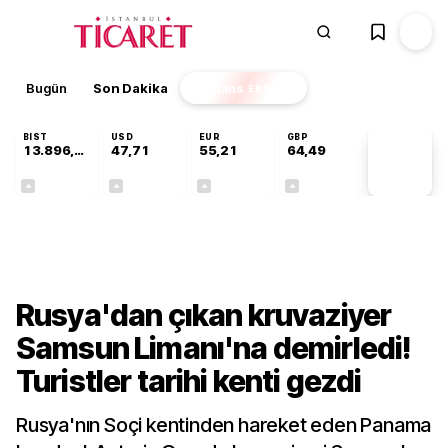
Bugün
Son Dakika
Finans
EKSTRA
BIST
USD
EUR
GBP
13.896,36
47,71
55,21
64,49
PİYASA
VERİLERİ
+0,85%
+0,01%
+0,03%
+0,11%
Sektörel
Rusya'dan çıkan kruvaziyer
Samsun Limanı'na demirledi!
Turistler tarihi kenti gezdi
Rusya'nın Soçi kentinden hareket eden Panama