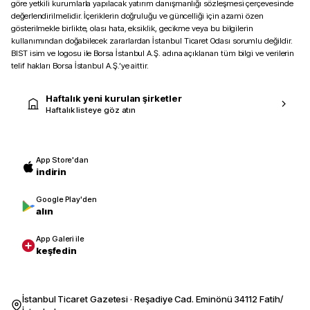
göre yetkili kurumlarla yapılacak yatırım danışmanlığı sözleşmesi çerçevesinde
değerlendirilmelidir. İçeriklerin doğruluğu ve güncelliği için azami özen
gösterilmekle birlikte, olası hata, eksiklik, gecikme veya bu bilgilerin
kullanımından doğabilecek zararlardan İstanbul Ticaret Odası sorumlu değildir.
BIST isim ve logosu ile Borsa İstanbul A.Ş. adına açıklanan tüm bilgi ve verilerin
telif hakları Borsa İstanbul A.Ş.’ye aittir.
Haftalık yeni kurulan şirketler
Haftalık listeye göz atın
App Store'dan
indirin
Google Play'den
alın
App Galeri ile
keşfedin
İstanbul Ticaret Gazetesi · Reşadiye Cad. Eminönü 34112 Fatih/