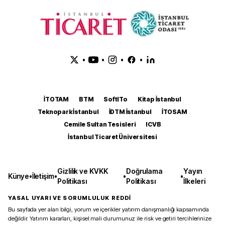
•
•
•
•
İTOTAM
BTM
SoftITo
Kitap İstanbul
Teknopark İstanbul
İDTM İstanbul
İTOSAM
Cemile Sultan Tesisleri
ICVB
İstanbul Ticaret Üniversitesi
Gizlilik ve KVKK
Doğrulama
Yayın
Künye
•
İletişim
•
•
•
Politikası
Politikası
İlkeleri
YASAL UYARI VE SORUMLULUK REDDİ
Bu sayfada yer alan bilgi, yorum ve içerikler yatırım danışmanlığı kapsamında
değildir. Yatırım kararları, kişisel mali durumunuz ile risk ve getiri tercihlerinize