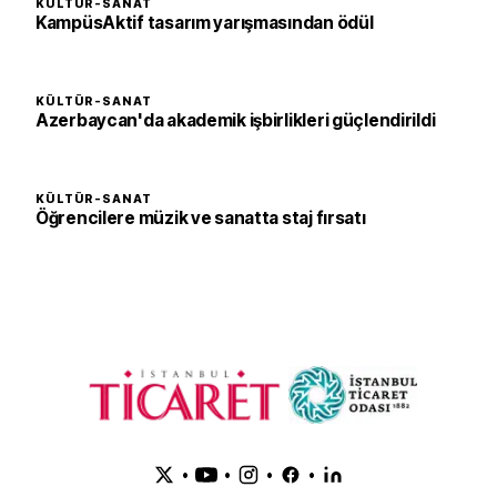
KÜLTÜR-SANAT
KampüsAktif tasarım yarışmasından ödül
KÜLTÜR-SANAT
Azerbaycan'da akademik işbirlikleri güçlendirildi
KÜLTÜR-SANAT
Öğrencilere müzik ve sanatta staj fırsatı
•
•
•
•