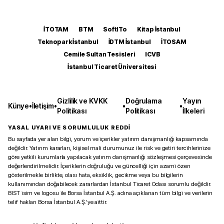
İTOTAM
BTM
SoftITo
Kitap İstanbul
Teknopark İstanbul
İDTM İstanbul
İTOSAM
Cemile Sultan Tesisleri
ICVB
İstanbul Ticaret Üniversitesi
Gizlilik ve KVKK
Doğrulama
Yayın
Künye
•
İletişim
•
•
•
Politikası
Politikası
İlkeleri
YASAL UYARI VE SORUMLULUK REDDİ
Bu sayfada yer alan bilgi, yorum ve içerikler yatırım danışmanlığı kapsamında
değildir. Yatırım kararları, kişisel mali durumunuz ile risk ve getiri tercihlerinize
göre yetkili kurumlarla yapılacak yatırım danışmanlığı sözleşmesi çerçevesinde
değerlendirilmelidir. İçeriklerin doğruluğu ve güncelliği için azami özen
gösterilmekle birlikte, olası hata, eksiklik, gecikme veya bu bilgilerin
kullanımından doğabilecek zararlardan İstanbul Ticaret Odası sorumlu değildir.
BIST isim ve logosu ile Borsa İstanbul A.Ş. adına açıklanan tüm bilgi ve verilerin
telif hakları Borsa İstanbul A.Ş.’ye aittir.