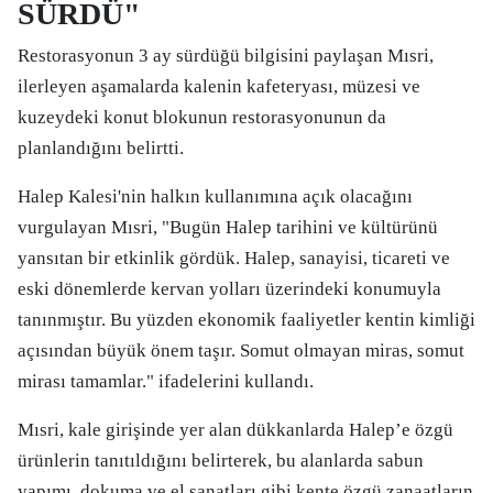
SÜRDÜ"
Restorasyonun 3 ay sürdüğü bilgisini paylaşan Mısri,
ilerleyen aşamalarda kalenin kafeteryası, müzesi ve
kuzeydeki konut blokunun restorasyonunun da
planlandığını belirtti.
Halep Kalesi'nin halkın kullanımına açık olacağını
vurgulayan Mısri, "Bugün Halep tarihini ve kültürünü
yansıtan bir etkinlik gördük. Halep, sanayisi, ticareti ve
eski dönemlerde kervan yolları üzerindeki konumuyla
tanınmıştır. Bu yüzden ekonomik faaliyetler kentin kimliği
açısından büyük önem taşır. Somut olmayan miras, somut
mirası tamamlar." ifadelerini kullandı.
Mısri, kale girişinde yer alan dükkanlarda Halep’e özgü
ürünlerin tanıtıldığını belirterek, bu alanlarda sabun
yapımı, dokuma ve el sanatları gibi kente özgü zanaatların