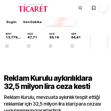
Bugün
Son Dakika
Finans
EKSTRA
BIST
USD
EUR
GBP
13.779,39
47,71
55,19
64,41
PİYASA
VERİLERİ
-0,14%
+0,18%
+0,32%
+0,38%
Sektörel
Reklam Kurulu aykırılıklara
32,5 milyon lira ceza kesti
Reklam Kurulu, mevzuata aykırılık tespit ettiği
reklamlar için 32,5 milyon lira idari para cezası
uygulanmasını kararlaştırdı.