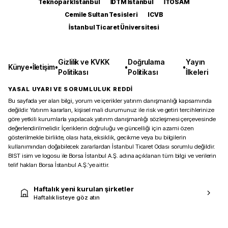
Teknopark İstanbul
İDTM İstanbul
İTOSAM
Cemile Sultan Tesisleri
ICVB
İstanbul Ticaret Üniversitesi
Gizlilik ve KVKK
Doğrulama
Yayın
Künye
•
İletişim
•
•
•
Politikası
Politikası
İlkeleri
YASAL UYARI VE SORUMLULUK REDDİ
Bu sayfada yer alan bilgi, yorum ve içerikler yatırım danışmanlığı kapsamında
değildir. Yatırım kararları, kişisel mali durumunuz ile risk ve getiri tercihlerinize
göre yetkili kurumlarla yapılacak yatırım danışmanlığı sözleşmesi çerçevesinde
değerlendirilmelidir. İçeriklerin doğruluğu ve güncelliği için azami özen
gösterilmekle birlikte, olası hata, eksiklik, gecikme veya bu bilgilerin
kullanımından doğabilecek zararlardan İstanbul Ticaret Odası sorumlu değildir.
BIST isim ve logosu ile Borsa İstanbul A.Ş. adına açıklanan tüm bilgi ve verilerin
telif hakları Borsa İstanbul A.Ş.’ye aittir.
Haftalık yeni kurulan şirketler
Haftalık listeye göz atın