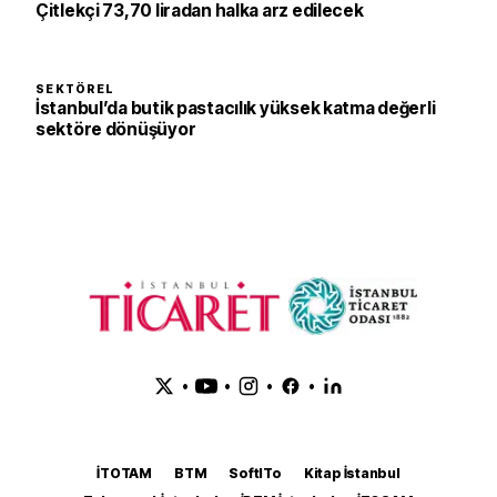
Çitlekçi 73,70 liradan halka arz edilecek
SEKTÖREL
İstanbul’da butik pastacılık yüksek katma değerli
sektöre dönüşüyor
•
•
•
•
İTOTAM
BTM
SoftITo
Kitap İstanbul