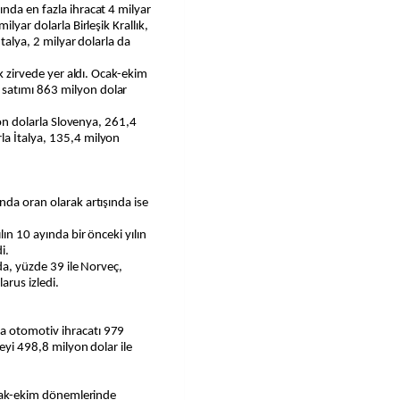
nda en fazla ihracat 4 milyar
lyar dolarla Birleşik Krallık,
İtalya, 2 milyar dolarla da
ık zirvede yer aldı. Ocak-ekim
satımı 863 milyon dolar
lyon dolarla Slovenya, 261,4
la İtalya, 135,4 milyon
nda oran olarak artışında ise
lın 10 ayında bir önceki yılın
i.
nda, yüzde 39 ile Norveç,
arus izledi.
a otomotiv ihracatı 979
keyi 498,8 milyon dolar ile
 ocak-ekim dönemlerinde