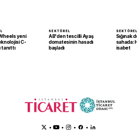
EL
SEKTÖREL
SEKTÖRE
Wheels yeni
AB'den tescilli Ayaş
Sığınak d
knolojisi C-
domatesinin hasadı
sahada: 
tanıttı
başladı
isabet
•
•
•
•