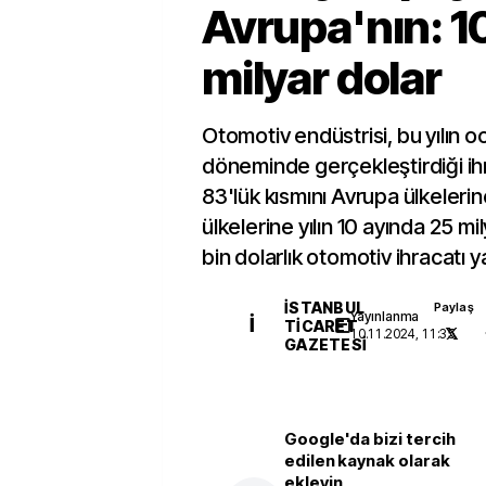
Avrupa'nın: 1
milyar dolar
Otomotiv endüstrisi, bu yılın 
döneminde gerçekleştirdiği ih
83'lük kısmını Avrupa ülkeleri
ülkelerine yılın 10 ayında 25 m
bin dolarlık otomotiv ihracatı ya
İSTANBUL
Paylaş
Yayınlanma
İ
TICARET
10.11.2024, 11:35
GAZETESI
Google'da bizi tercih
edilen kaynak olarak
ekleyin