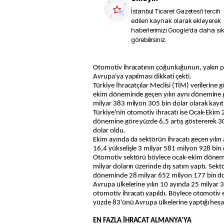
İstanbul Ticaret Gazetesi
'i tercih
edilen kaynak olarak ekleyerek
haberlerimizi Google'da daha sı
görebilirsiniz.
Otomotiv ihracatının çoğunluğunun, yakın pazar konumundaki
Avrupa'ya yapılması dikkati çekti.
Türkiye İhracatçılar Meclisi (TİM) verilerine g
ekim döneminde geçen yılın aynı dönemine 
milyar 383 milyon 305 bin dolar olarak kayıtl
Türkiye'nin otomotiv ihracatı ise Ocak-Ekim 
dönemine göre yüzde 6,5 artış göstererek 3
dolar oldu.
Ekim ayında da sektörün ihracatı geçen yılı
16,4 yükselişle 3 milyar 581 milyon 928 bin d
Otomotiv sektörü böylece ocak-ekim dönemler
milyar doların üzerinde dış satım yaptı. Sektö
döneminde 28 milyar 652 milyon 177 bin dola
Avrupa ülkelerine yılın 10 ayında 25 milyar 
otomotiv ihracatı yapıldı. Böylece otomotiv e
yüzde 83'ünü Avrupa ülkelerine yaptığı hesa
EN FAZLA İHRACAT ALMANYA'YA