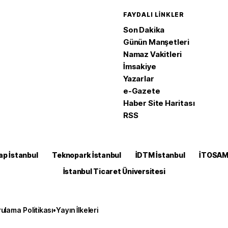
FAYDALI LINKLER
Son Dakika
Günün Manşetleri
Namaz Vakitleri
İmsakiye
Yazarlar
e-Gazete
Haber Site Haritası
RSS
ap İstanbul
Teknopark İstanbul
İDTM İstanbul
İTOSA
İstanbul Ticaret Üniversitesi
ulama Politikası
•
Yayın İlkeleri