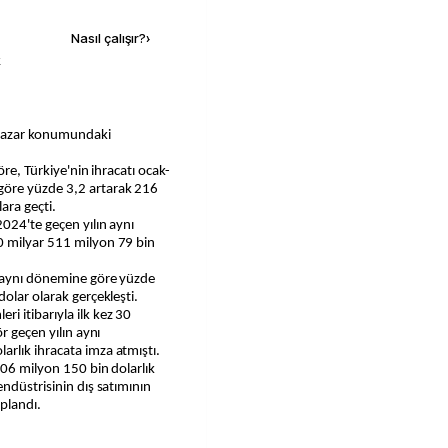
Nasıl çalışır?
›
k
öre, Türkiye'nin ihracatı ocak-
göre yüzde 3,2 artarak 216
ara geçti.
2024'te geçen yılın aynı
0 milyar 511 milyon 79 bin
n aynı dönemine göre yüzde
olar olarak gerçekleşti.
i itibarıyla ilk kez 30
r geçen yılın aynı
rlık ihracata imza atmıştı.
306 milyon 150 bin dolarlık
ndüstrisinin dış satımının
plandı.