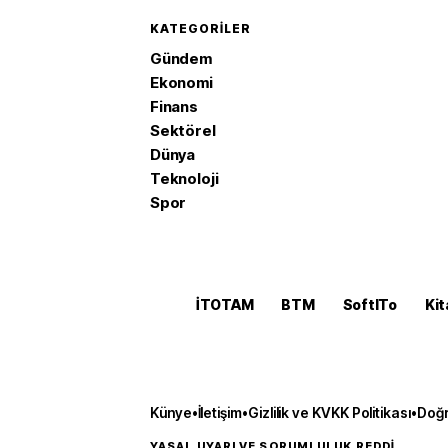
KATEGORILER
Gündem
Ekonomi
Finans
Sektörel
Dünya
Teknoloji
Spor
İTOTAM
BTM
SoftITo
Kit
Künye
•
İletişim
•
Gizlilik ve KVKK Politikası
•
Doğr
YASAL UYARI VE SORUMLULUK REDDİ