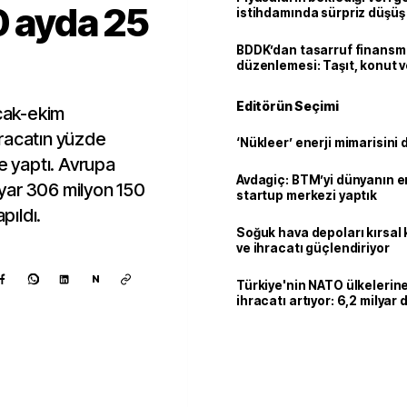
0 ayda 25
istihdamında sürpriz düşüş
BDDK’dan tasarruf finans
düzenlemesi: Taşıt, konut v
limitler değişti
Editörün Seçimi
ocak-ekim
racatın yüzde
‘Nükleer’ enerji mimarisini d
ne yaptı. Avrupa
Avdagiç: BTM’yi dünyanın en 
ilyar 306 milyon 150
startup merkezi yaptık
pıldı.
Soğuk hava depoları kırsal 
ve ihracatı güçlendiriyor
N
Türkiye'nin NATO ülkeleri
ihracatı artıyor: 6,2 milyar d
milyar doları aştı
Kaynak ekle