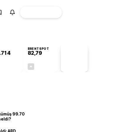
ÜYE
CANLI BORSA
Girişi
BRENTSPOT
.714
82,79
PİYASA
VERİLERİ
+0,46%
+0,01%
+0,00
0,01
 gümüş 99.70
seldi?
eldi: ABD