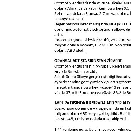
Otomotiv endüstrisinde Avrupa ülkeleri arası
dolarla Almanya'ya yapılırken, bu ülkeyi 3,5 mi
3,4 milyar dolarla Fransa, 2,7 milyar dolarla 
İspanya takip etti.
Değer bazında ihracat artışında Birleşik Krall
döneminde otomotiv sektörünün ülkeye dış 
arttı.
İhracat artışında Birleşik Krallık'ı, 292,7 mi
milyon dolarla Romanya, 224,4 milyon dolar
dolarla ABD izledi.
ORANSAL ARTIŞTA SIRBİSTAN ZİRVEDE
Otomotiv endüstrisinin Avrupa ülkeleri arası
zirvede Sırbistan yer aldı.
Sektörün bu ülkeye gerçekleştirdiği ihracat yı
aynı dönemine göre yüzde 97,9 artış gösterd
İhracat artışında bu ülkeyi yüzde 43 ile İzla
yüzde 37,6 ile Romanya ve yüzde 33,2 ile Bel
AVRUPA DIŞINDA İLK SIRADA ABD YER ALDI
Söz konusu dönemde Avrupa dışında en fazl
milyon dolarla ABD'ye gerçekleştirildi. Bu ül
Fas ve 248,1 milyon dolarla Irak takip etti.
TİM verilerine göre, bu yılın ve geçen yılın