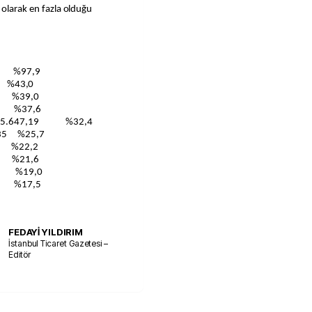
 olarak en fazla olduğu
4 %97,9
%43,0
 %39,0
3 %37,6
.525.647,19 %32,4
35 %25,7
3 %22,2
6 %21,6
0 %19,0
1 %17,5
FEDAYİ YILDIRIM
İstanbul Ticaret Gazetesi –
Editör