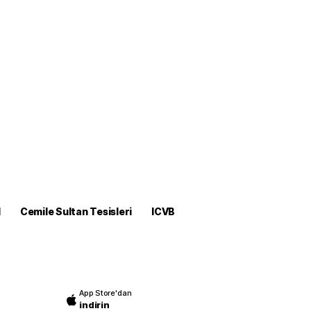
M
Cemile Sultan Tesisleri
ICVB
App Store'dan
indirin