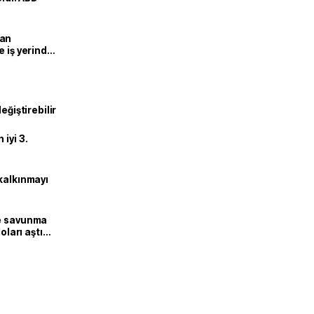
man
e iş yerinde
eğiştirebilir
iyi 3.
kalkınmayı
ne savunma
oları aştı