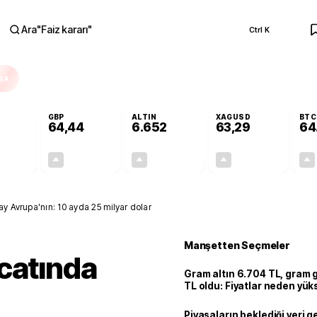
Ara
"
Faiz kararı
"
Ctrl K
RA
GBP
ALTIN
XAGUSD
BTC
64,44
6.652
63,29
64
+0,35%
+0,41%
+2,45%
+2,91%
0,19
0,26
158,98
1,79
y Avrupa'nın: 10 ayda 25 milyar dolar
Manşetten Seçmeler
catında
Gram altın 6.704 TL, gram
TL oldu: Fiyatlar neden yük
Piyasaların beklediği veri g