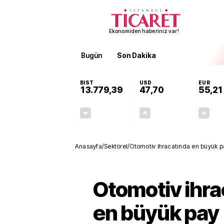
Ekonomiden haberiniz var!
Bugün
Son Dakika
Finans
EKST
BIST
USD
EUR
13.779,39
47,70
55,21
-0,14%
+0,15%
-19,42
0,07
Anasayfa
/
Sektörel
/
Otomotiv ihracatında en büyük pa
Otomotiv ihra
en büyük pay