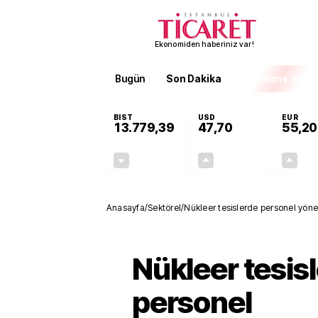
Ekonomiden haberiniz var!
Bugün
Son Dakika
Finans
EKST
BIST
USD
EUR
13.779,39
47,70
55,20
-0,14%
+0,15%
-19,42
0,07
Anasayfa
/
Sektörel
/
Nükleer tesislerde personel yönetm
Nükleer tesis
personel