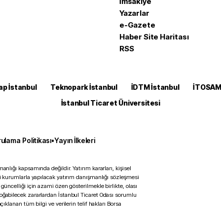
İmsakiye
Yazarlar
e-Gazete
Haber Site Haritası
RSS
ap İstanbul
Teknopark İstanbul
İDTM İstanbul
İTOSA
İstanbul Ticaret Üniversitesi
ulama Politikası
•
Yayın İlkeleri
anlığı kapsamında değildir. Yatırım kararları, kişisel
ili kurumlarla yapılacak yatırım danışmanlığı sözleşmesi
 güncelliği için azami özen gösterilmekle birlikte, olası
doğabilecek zararlardan İstanbul Ticaret Odası sorumlu
çıklanan tüm bilgi ve verilerin telif hakları Borsa