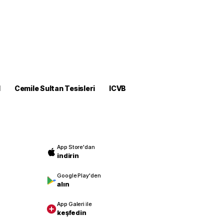
M
Cemile Sultan Tesisleri
ICVB
App Store'dan
indirin
Google Play'den
alın
App Galeri ile
keşfedin