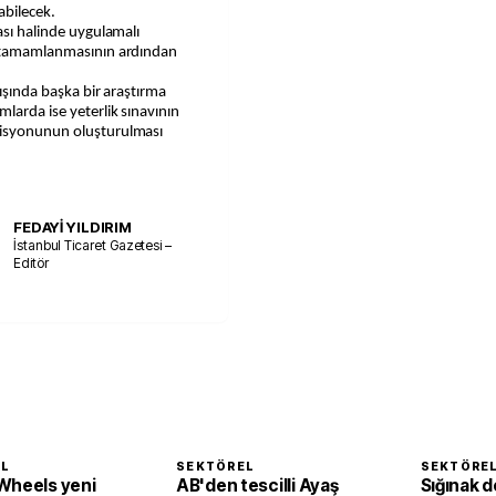
abilecek.
ası halinde uygulamalı
in tamamlanmasının ardından
dışında başka bir araştırma
larda ise yeterlik sınavının
misyonunun oluşturulması
FEDAYİ YILDIRIM
İstanbul Ticaret Gazetesi –
Editör
EL
SEKTÖREL
SEKTÖRE
Wheels yeni
AB'den tescilli Ayaş
Sığınak d