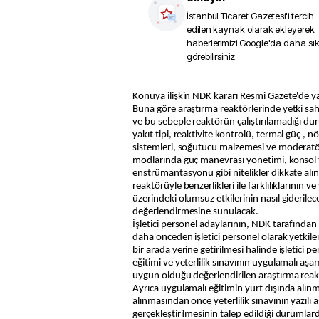
İstanbul Ticaret Gazetesi
'i tercih
edilen kaynak olarak ekleyerek
haberlerimizi Google'da daha sı
görebilirsiniz.
Konuya ilişkin NDK kararı Resmi Gazete'de y
Buna göre araştırma reaktörlerinde yetki sah
ve bu sebeple reaktörün çalıştırılamadığı du
yakıt tipi, reaktivite kontrolü, termal güç , n
sistemleri, soğutucu malzemesi ve moderatör
modlarında güç manevrası yönetimi, konsol 
enstrümantasyonu gibi nitelikler dikkate alına
reaktörüyle benzerlikleri ile farklılıklarının v
üzerindeki olumsuz etkilerinin nasıl giderile
değerlendirmesine sunulacak.
İşletici personel adaylarının, NDK tarafından i
daha önceden işletici personel olarak yetkilen
bir arada yerine getirilmesi halinde işletici 
eğitimi ve yeterlilik sınavının uygulamalı a
uygun olduğu değerlendirilen araştırma reak
Ayrıca uygulamalı eğitimin yurt dışında alın
alınmasından önce yeterlilik sınavının yazılı
gerçekleştirilmesinin talep edildiği durumla