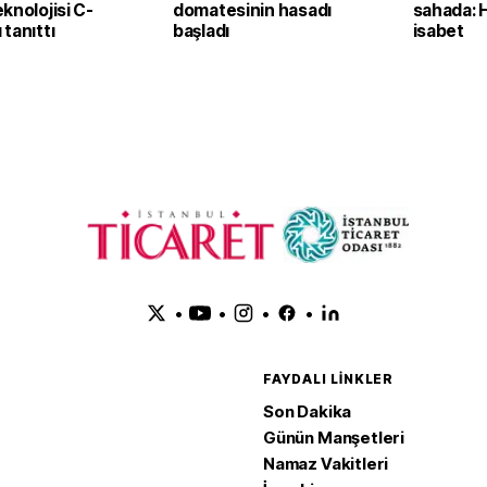
knolojisi C-
domatesinin hasadı
sahada: 
tanıttı
başladı
isabet
•
•
•
•
FAYDALI LINKLER
Son Dakika
Günün Manşetleri
Namaz Vakitleri