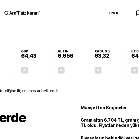
Ara
"
Faiz kararı
"
Ctrl K
RA
GBP
ALTIN
XAGUSD
BTC
64,43
6.656
63,32
64
+0,34%
+0,40%
+2,52%
+2,96%
0,19
0,26
163,43
1,82
eliğine ilişkin esaslar belirlendi
Manşetten Seçmeler
lerde
Gram altın 6.704 TL, gram
TL oldu: Fiyatlar neden yük
Piyasaların beklediği veri g