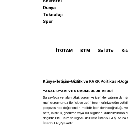
Sektörel
Dünya
Teknoloji
Spor
İTOTAM
BTM
SoftITo
Kit
Künye
•
İletişim
•
Gizlilik ve KVKK Politikası
•
Doğr
YASAL UYARI VE SORUMLULUK REDDİ
Bu sayfada yer alan bilgi, yorum ve içerikler yatırım danışm
mali durumunuz ile risk ve getiri tercihlerinize göre yetk
çerçevesinde değerlendirilmelidir. İçeriklerin doğruluğu ve
hata, eksiklik, gecikme veya bu bilgilerin kullanımından 
değildir. BIST isim ve logosu ile Borsa İstanbul A.Ş. adına a
İstanbul A.Ş.’ye aittir.