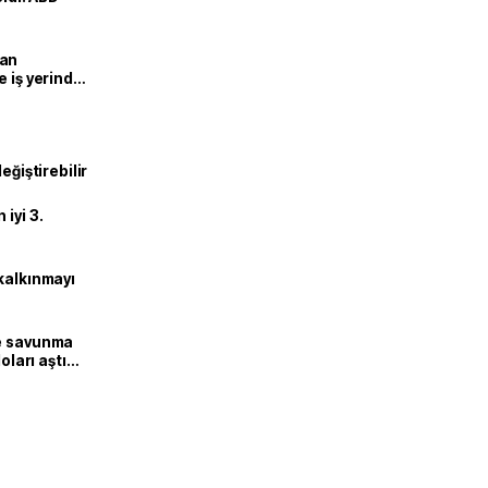
man
e iş yerinde
eğiştirebilir
iyi 3.
kalkınmayı
ne savunma
oları aştı