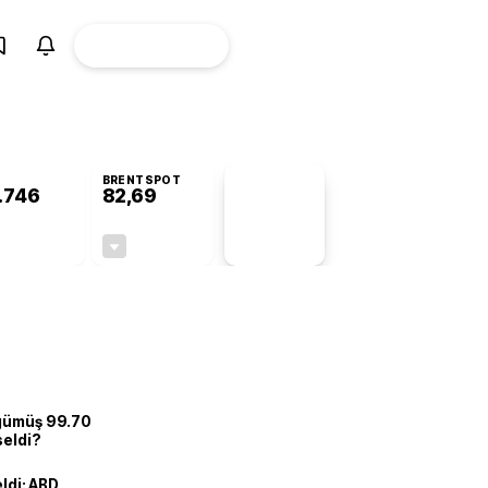
ÜYE
CANLI BORSA
Girişi
BRENTSPOT
.746
82,69
PİYASA
VERİLERİ
+0,49%
-0,11%
+0,00
-0,09
 gümüş 99.70
seldi?
eldi: ABD