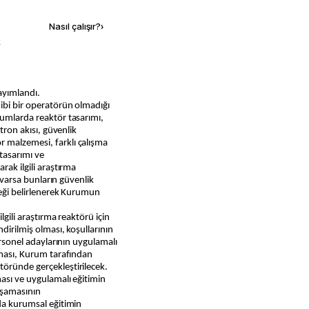
Nasıl çalışır?
›
k
ayımlandı.
ibi bir operatörün olmadığı
rumlarda reaktör tasarımı,
ötron akısı, güvenlik
 malzemesi, farklı çalışma
tasarımı ve
rak ilgili araştırma
e varsa bunların güvenlik
ceği belirlenerek Kurumun
lgili araştırma reaktörü için
dirilmiş olması, koşullarının
personel adaylarının uygulamalı
şaması, Kurum tarafından
töründe gerçekleştirilecek.
ması ve uygulamalı eğitimin
 aşamasının
rda kurumsal eğitimin