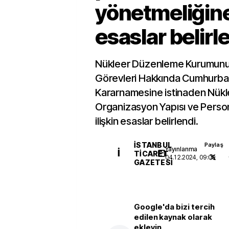
yönetmeliğine 
esaslar belirl
Nükleer Düzenleme Kurumunun
Görevleri Hakkında Cumhurbaş
Kararnamesine istinaden Nükl
Organizasyon Yapısı ve Perso
ilişkin esaslar belirlendi.
İSTANBUL
Paylaş
Yayınlanma
İ
TICARET
04.12.2024, 09:09
GAZETESI
Google'da bizi tercih
edilen kaynak olarak
ekleyin