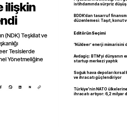
ilişkin
istihdamında sürpriz düşüş
endi
BDDK’dan tasarruf finans
düzenlemesi: Taşıt, konut v
limitler değişti
Editörün Seçimi
 (NDK) Teşkilat ve
kanlığı
‘Nükleer’ enerji mimarisini d
eer Tesislerde
Avdagiç: BTM’yi dünyanın en 
nel Yönetmeliğine
startup merkezi yaptık
Soğuk hava depoları kırsal 
ve ihracatı güçlendiriyor
N
Türkiye'nin NATO ülkeleri
ihracatı artıyor: 6,2 milyar d
milyar doları aştı
Kaynak ekle