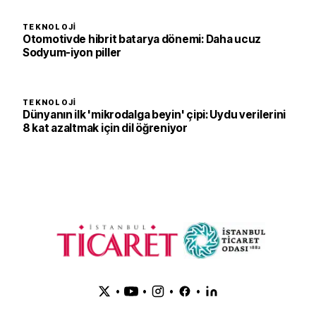
TEKNOLOJI
Otomotivde hibrit batarya dönemi: Daha ucuz
Sodyum-iyon piller
TEKNOLOJI
Dünyanın ilk 'mikrodalga beyin' çipi: Uydu verilerini
8 kat azaltmak için dil öğreniyor
•
•
•
•