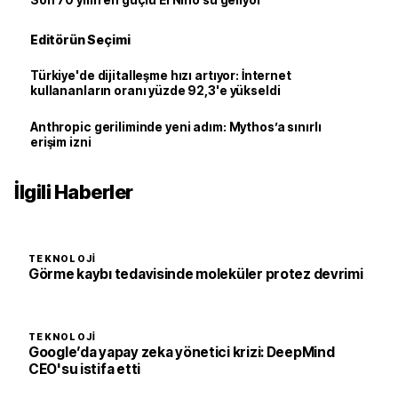
Son 70 yılın en güçlü El Nino’su geliyor
Editörün Seçimi
Türkiye'de dijitalleşme hızı artıyor: İnternet
kullananların oranı yüzde 92,3'e yükseldi
Anthropic geriliminde yeni adım: Mythos’a sınırlı
erişim izni
İlgili Haberler
TEKNOLOJI
Görme kaybı tedavisinde moleküler protez devrimi
TEKNOLOJI
Google’da yapay zeka yönetici krizi: DeepMind
CEO'su istifa etti