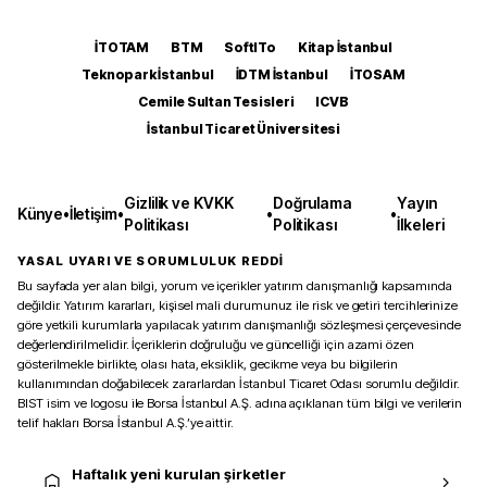
İTOTAM
BTM
SoftITo
Kitap İstanbul
Teknopark İstanbul
İDTM İstanbul
İTOSAM
Cemile Sultan Tesisleri
ICVB
İstanbul Ticaret Üniversitesi
Gizlilik ve KVKK
Doğrulama
Yayın
Künye
•
İletişim
•
•
•
Politikası
Politikası
İlkeleri
YASAL UYARI VE SORUMLULUK REDDİ
Bu sayfada yer alan bilgi, yorum ve içerikler yatırım danışmanlığı kapsamında
değildir. Yatırım kararları, kişisel mali durumunuz ile risk ve getiri tercihlerinize
göre yetkili kurumlarla yapılacak yatırım danışmanlığı sözleşmesi çerçevesinde
değerlendirilmelidir. İçeriklerin doğruluğu ve güncelliği için azami özen
gösterilmekle birlikte, olası hata, eksiklik, gecikme veya bu bilgilerin
kullanımından doğabilecek zararlardan İstanbul Ticaret Odası sorumlu değildir.
BIST isim ve logosu ile Borsa İstanbul A.Ş. adına açıklanan tüm bilgi ve verilerin
telif hakları Borsa İstanbul A.Ş.’ye aittir.
Haftalık yeni kurulan şirketler