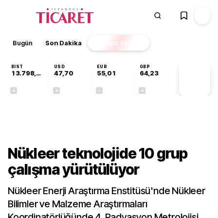
Bugün
Son Dakika
Finans
EKSTRA
BIST
USD
EUR
GBP
13.798,82
47,70
55,01
64,23
PİYASA
VERİLERİ
+0,70%
+0,16%
+0,00%
+0,09%
Teknoloji
Nükleer teknolojide 10 grup
çalışma yürütülüyor
Nükleer Enerji Araştırma Enstitüsü'nde Nükleer
Bilimler ve Malzeme Araştırmaları
Koordinatörlüğünde 4, Radyasyon Metrolojisi