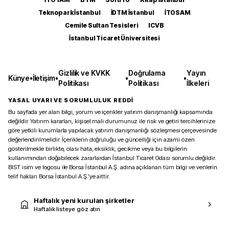
Teknopark İstanbul
İDTM İstanbul
İTOSAM
Cemile Sultan Tesisleri
ICVB
İstanbul Ticaret Üniversitesi
Gizlilik ve KVKK
Doğrulama
Yayın
Künye
•
İletişim
•
•
•
Politikası
Politikası
İlkeleri
YASAL UYARI VE SORUMLULUK REDDİ
Bu sayfada yer alan bilgi, yorum ve içerikler yatırım danışmanlığı kapsamında
değildir. Yatırım kararları, kişisel mali durumunuz ile risk ve getiri tercihlerinize
göre yetkili kurumlarla yapılacak yatırım danışmanlığı sözleşmesi çerçevesinde
değerlendirilmelidir. İçeriklerin doğruluğu ve güncelliği için azami özen
gösterilmekle birlikte, olası hata, eksiklik, gecikme veya bu bilgilerin
kullanımından doğabilecek zararlardan İstanbul Ticaret Odası sorumlu değildir.
BIST isim ve logosu ile Borsa İstanbul A.Ş. adına açıklanan tüm bilgi ve verilerin
telif hakları Borsa İstanbul A.Ş.’ye aittir.
Haftalık yeni kurulan şirketler
Haftalık listeye göz atın