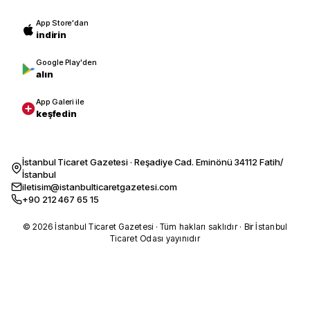
App Store'dan
indirin
Google Play'den
alın
App Galeri ile
keşfedin
İstanbul Ticaret Gazetesi · Reşadiye Cad. Eminönü 34112 Fatih/
İstanbul
iletisim@istanbulticaretgazetesi.com
+90 212 467 65 15
© 2026 İstanbul Ticaret Gazetesi · Tüm hakları saklıdır · Bir İstanbul
Ticaret Odası yayınıdır