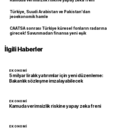
Kamuda verimsizlik riskine yapay zeka freni
Türkiye, Suudi Arabistan ve Pakistan'dan
jeoekonomik hamle
CAATSA sonrası Türkiye küresel fonların radarına
girecek! Savunmadan finansa yeni eşik
İlgili Haberler
EKONOMI
5 milyar liralık yatırımlar için yeni düzenleme:
Bakanlık sözleşme imzalayabilecek
EKONOMI
Kamuda verimsizlik riskine yapay zeka freni
EKONOMI