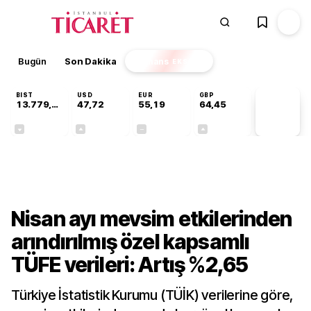
Bugün
Son Dakika
Finans
EKSTRA
BIST
USD
EUR
GBP
13.779,39
47,72
55,19
64,45
PİYASA
VERİLERİ
-0,14%
+0,02%
+0,00%
+0,06%
Ekonomi
Nisan ayı mevsim etkilerinden
arındırılmış özel kapsamlı
TÜFE verileri: Artış %2,65
Türkiye İstatistik Kurumu (TÜİK) verilerine göre,