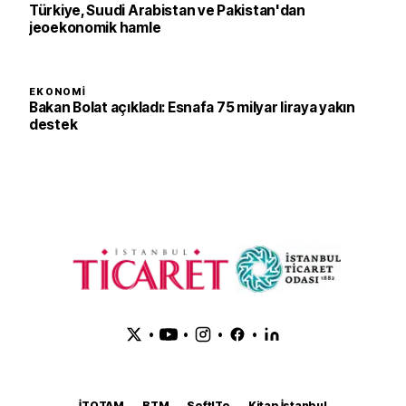
Türkiye, Suudi Arabistan ve Pakistan'dan
jeoekonomik hamle
EKONOMI
Bakan Bolat açıkladı: Esnafa 75 milyar liraya yakın
destek
•
•
•
•
İTOTAM
BTM
SoftITo
Kitap İstanbul