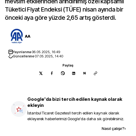
mevsim etkilerinden arındırılmış özel kapsamlı
Tüketici Fiyat Endeksi (TÜFE) nisan ayında bir
önceki aya göre yüzde 2,65 artış gösterdi.
AA
Yayınlanma
06.05.2025, 16:49
Güncellenme
07.05.2025, 14:40
Paylaş
N
Google'da bizi tercih edilen kaynak olarak
ekleyin
İstanbul Ticaret Gazetesi
'i tercih edilen kaynak olarak
ekleyerek haberlerimizi Google'da daha sık görebilirsiniz.
Kaynak ekle
Nasıl çalışır?
›