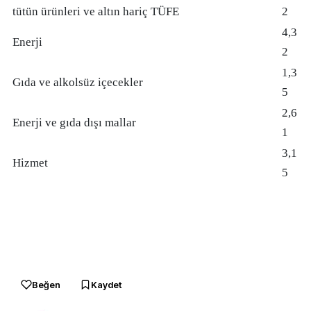
tütün ürünleri ve altın hariç TÜFE
2
4,3
Enerji
2
1,3
Gıda ve alkolsüz içecekler
5
2,6
Enerji ve gıda dışı mallar
1
3,1
Hizmet
5
Beğen
Kaydet