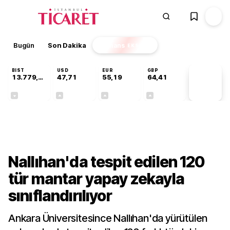
Bugün
Son Dakika
Finans
EKSTRA
BIST
USD
EUR
GBP
13.779,39
47,71
55,19
64,41
PİYASA
VERİLERİ
-0,14%
+0,18%
+0,32%
+0,38%
Sektörel
Nallıhan'da tespit edilen 120
tür mantar yapay zekayla
sınıflandırılıyor
Ankara Üniversitesince Nallıhan'da yürütülen