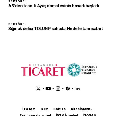
SEKTÖREL
AB'den tescilli Ayaş domatesinin hasadı başladı
SEKTÖREL
Sığınak delici TOLUN P sahada: Hedefe tam isabet
•
•
•
•
İTOTAM
BTM
SoftITo
Kitap İstanbul
Teknopark İstanbul
İDTM İstanbul
İTOSAM