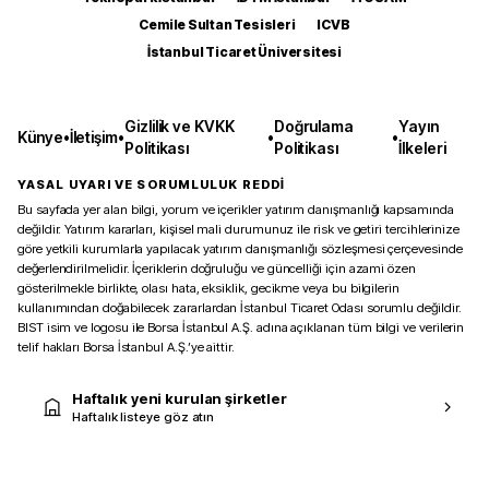
Cemile Sultan Tesisleri
ICVB
İstanbul Ticaret Üniversitesi
Gizlilik ve KVKK
Doğrulama
Yayın
Künye
•
İletişim
•
•
•
Politikası
Politikası
İlkeleri
YASAL UYARI VE SORUMLULUK REDDİ
Bu sayfada yer alan bilgi, yorum ve içerikler yatırım danışmanlığı kapsamında
değildir. Yatırım kararları, kişisel mali durumunuz ile risk ve getiri tercihlerinize
göre yetkili kurumlarla yapılacak yatırım danışmanlığı sözleşmesi çerçevesinde
değerlendirilmelidir. İçeriklerin doğruluğu ve güncelliği için azami özen
gösterilmekle birlikte, olası hata, eksiklik, gecikme veya bu bilgilerin
kullanımından doğabilecek zararlardan İstanbul Ticaret Odası sorumlu değildir.
BIST isim ve logosu ile Borsa İstanbul A.Ş. adına açıklanan tüm bilgi ve verilerin
telif hakları Borsa İstanbul A.Ş.’ye aittir.
Haftalık yeni kurulan şirketler
Haftalık listeye göz atın