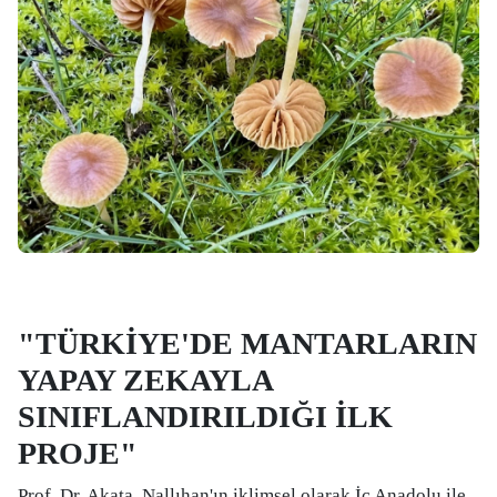
"TÜRKİYE'DE MANTARLARIN
YAPAY ZEKAYLA
SINIFLANDIRILDIĞI İLK
PROJE"
Prof. Dr. Akata, Nallıhan'ın iklimsel olarak İç Anadolu ile