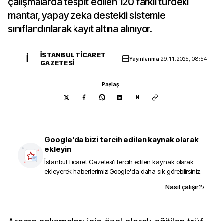
çalışmalarda tespit edilen 120 farklı türdeki
mantar, yapay zeka destekli sistemle
sınıflandırılarak kayıt altına alınıyor.
İSTANBUL TICARET
İ
Yayınlanma
29.11.2025, 08:54
GAZETESI
Paylaş
N
Google'da bizi tercih edilen kaynak olarak
ekleyin
İstanbul Ticaret Gazetesi
'i tercih edilen kaynak olarak
ekleyerek haberlerimizi Google'da daha sık görebilirsiniz.
Kaynak ekle
Nasıl çalışır?
›