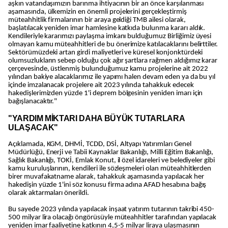
aşkın vatandaşımızın barınma ihtiyacının bir an önce karşılanması
aşamasında, ülkemizin en önemli projelerini gerçekleştirmiş
müteahhitlik firmalarının bir araya geldiği TMB ailesi olarak,
başlatılacak yeniden imar hamlesine katkıda bulunma kararı aldık.
Kendileriyle kararımızı paylaşma imkanı bulduğumuz Birliğimiz üyesi
olmayan kamu müteahhitleri de bu önerimize katılacaklarını belirttiler.
Sektörümüzdeki artan girdi maliyetleri ve küresel konjonktürdeki
olumsuzlukların sebep olduğu çok ağır şartlara rağmen aldığımız karar
çerçevesinde, üstlenmiş bulunduğumuz kamu projelerine ait 2022
yılından bakiye alacaklarımız ile yapımı halen devam eden ya da bu yıl
içinde imzalanacak projelere ait 2023 yılında tahakkuk edecek
hakedişlerimizden yüzde 1'i deprem bölgesinin yeniden imarı için
bağışlanacaktır."
"YARDIM MİKTARI DAHA BÜYÜK TUTARLARA
ULAŞACAK"
Açıklamada, KGM, DHMİ, TCDD, DSİ, Altyapı Yatırımları Genel
Müdürlüğü, Enerji ve Tabii Kaynaklar Bakanlığı, Milli Eğitim Bakanlığı,
Sağlık Bakanlığı, TOKİ, Emlak Konut, il özel idareleri ve belediyeler gibi
kamu kuruluşlarının, kendileri ile sözleşmeleri olan müteahhitlerden
birer muvafakatname alarak, tahakkuk aşamasında yapılacak her
hakedişin yüzde 1'ini söz konusu firma adına AFAD hesabına bağış
olarak aktarmaları önerildi.
Bu sayede 2023 yılında yapılacak inşaat yatırım tutarının takribi 450-
500 milyar lira olacağı öngörüsüyle müteahhitler tarafından yapılacak
yeniden imar faaliyetine katkının 4,5-5 milyar liraya ulaşmasının