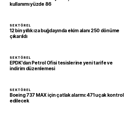
kullanımı yüzde 86
SEKTÖREL
12 bin yıllık ıza buğdayında ekim alanı 250 dönüme
çıkarıldı
SEKTÖREL
EPDK’dan Petrol Ofisi tesislerine yeni tarife ve
indirim düzenlemesi
SEKTÖREL
Boeing 737 MAX için çatlak alarmı: 471 uçak kontrol
edilecek