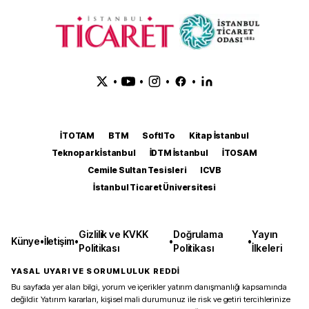
•
•
•
•
İTOTAM
BTM
SoftITo
Kitap İstanbul
Teknopark İstanbul
İDTM İstanbul
İTOSAM
Cemile Sultan Tesisleri
ICVB
İstanbul Ticaret Üniversitesi
Gizlilik ve KVKK
Doğrulama
Yayın
Künye
•
İletişim
•
•
•
Politikası
Politikası
İlkeleri
YASAL UYARI VE SORUMLULUK REDDİ
Bu sayfada yer alan bilgi, yorum ve içerikler yatırım danışmanlığı kapsamında
değildir. Yatırım kararları, kişisel mali durumunuz ile risk ve getiri tercihlerinize