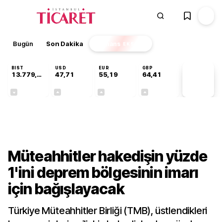
Bugün
Son Dakika
Finans
EKSTRA
BIST
USD
EUR
GBP
13.779,39
47,71
55,19
64,41
PİYASA
VERİLERİ
-0,14%
+0,18%
+0,32%
+0,38%
Sektörel
Müteahhitler hakedişin yüzde
1'ini deprem bölgesinin imarı
için bağışlayacak
Türkiye Müteahhitler Birliği (TMB), üstlendikleri