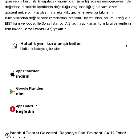
göre yetkili kurumlarla yapılacak yatırım danışmanlığı sözleşmesi çerçevesinde
değerlendirilmelidir. İçeriklerin doğruluğu ve güncelliği için azami özen
gösterilmekle birlikte, olası hata, eksiklik, gecikme veya bu bilgilerin
kullanımından doğabilecek zararlardan İstanbul Ticaret Odası sorumlu değildir.
BIST isim ve logosu ile Borsa İstanbul A.Ş. adına açıklanan tüm bilgi ve verilerin
telif hakları Borsa İstanbul A.Ş.’ye aittir.
Haftalık yeni kurulan şirketler
Haftalık listeye göz atın
App Store'dan
indirin
Google Play'den
alın
App Galeri ile
keşfedin
İstanbul Ticaret Gazetesi · Reşadiye Cad. Eminönü 34112 Fatih/