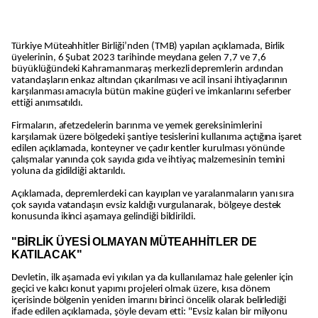
Türkiye Müteahhitler Birliği’nden (TMB) yapılan açıklamada, Birlik
üyelerinin, 6 Şubat 2023 tarihinde meydana gelen 7,7 ve 7,6
büyüklüğündeki Kahramanmaraş merkezli depremlerin ardından
vatandaşların enkaz altından çıkarılması ve acil insani ihtiyaçlarının
karşılanması amacıyla bütün makine güçleri ve imkanlarını seferber
ettiği anımsatıldı.
Firmaların, afetzedelerin barınma ve yemek gereksinimlerini
karşılamak üzere bölgedeki şantiye tesislerini kullanıma açtığına işaret
edilen açıklamada, konteyner ve çadır kentler kurulması yönünde
çalışmalar yanında çok sayıda gıda ve ihtiyaç malzemesinin temini
yoluna da gidildiği aktarıldı.
Açıklamada, depremlerdeki can kayıpları ve yaralanmaların yanı sıra
çok sayıda vatandaşın evsiz kaldığı vurgulanarak, bölgeye destek
konusunda ikinci aşamaya gelindiği bildirildi.
"BİRLİK ÜYESİ OLMAYAN MÜTEAHHİTLER DE
KATILACAK"
Devletin, ilk aşamada evi yıkılan ya da kullanılamaz hale gelenler için
geçici ve kalıcı konut yapımı projeleri olmak üzere, kısa dönem
içerisinde bölgenin yeniden imarını birinci öncelik olarak belirlediği
ifade edilen açıklamada, şöyle devam etti: "Evsiz kalan bir milyonu