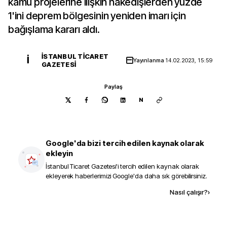
kamu projelerine ilişkin hakedişlerden yüzde
1'ini deprem bölgesinin yeniden imarı için
bağışlama kararı aldı.
İSTANBUL TICARET
İ
Yayınlanma
14.02.2023, 15:59
GAZETESI
Paylaş
N
Google'da bizi tercih edilen kaynak olarak
ekleyin
İstanbul Ticaret Gazetesi
'i tercih edilen kaynak olarak
ekleyerek haberlerimizi Google'da daha sık görebilirsiniz.
Kaynak ekle
Nasıl çalışır?
›